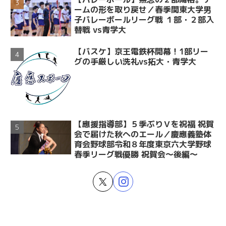
ームの形を取り戻せ／春季関東大学男
子バレーボールリーグ戦 １部・２部入
替戦 vs青学大
【バスケ】京王電鉄杯開幕！1部リー
グの手厳しい洗礼vs拓大・青学大
【應援指導部】５季ぶりＶを祝福 祝賀
会で届けた秋へのエール／慶應義塾体
育会野球部令和８年度東京六大学野球
春季リーグ戦優勝 祝賀会～後編～