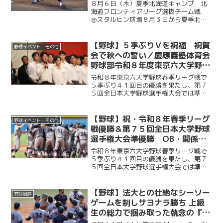
ティアリーグ選抜チーム戦 ＠ス
８月６日（木）夏季北海道キャンプ 北
タルヒン球場
海道フロンティアリーグ選抜チーム戦
＠スタルヒン球場８月３日から夏季北海
道キャンプに臨んでいる慶大。この日は
北海道の独立リーグである北海道フロン
ティアリーグの選抜チームと試合を行っ
【野球】５季ぶりＶを祝福 祝賀
野球イベント・その他
た。初回に今津慶介（総４...
会で秋への誓い／慶應義塾体育会
野球部令和８年度東京六大学野球
春季リーグ戦優勝 祝賀会～前編
令和８年東京六大学野球春季リーグ戦で
～
５季ぶり４１回目の優勝を果たし、第７
５回全日本大学野球選手権大会では準優
勝を成し遂げた慶大。その快挙を祝う祝
賀会が開催され、ＯＢや関係者ら多くの
人が集まり、選手たちの健闘をたたえ
【野球】祝・令和８年春季リーグ
野球イベント・その他
た。前編では、堀井監督の挨...
戦優勝＆第７５回全日本大学野球
選手権大会準優勝 OB・関係者
からのお祝いメッセージ
令和８年東京六大学野球春季リーグ戦で
５季ぶり４１回目の優勝を果たし、第７
５回全日本大学野球選手権大会では準優
勝を成し遂げた慶大。優勝号外発行にあ
たり、慶應義塾体育会野球部OBや関係者
の皆様から、現役選手たちへ温かい祝福
【野球】法大との壮絶なシーソー
野球戦評
のメッセージをお寄せい...
ゲームを制しサヨナラ勝ち 上級
生の総力で掴み取った執念の『一
勝』／第９回MatureCup・法大