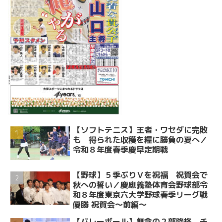
【ソフトテニス】王者・ワセダに完敗
も 得られた収穫を糧に勝負の夏へ／
令和８年度春季慶早定期戦
【野球】５季ぶりＶを祝福 祝賀会で
秋への誓い／慶應義塾体育会野球部令
和８年度東京六大学野球春季リーグ戦
優勝 祝賀会～前編～
【バレーボール】無念の２部降格。チ