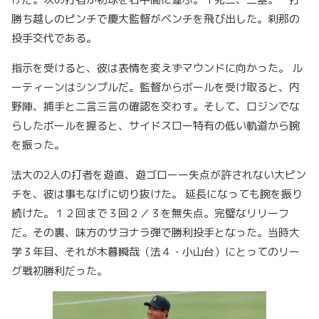
勝ち越しのピンチで慶大監督がベンチを飛び出した。刹那の
投手交代である。
指示を受けると、彼は表情を変えずマウンドに向かった。 ル
ーティーンはシンプルだ。監督からボールを受け取ると、内
野陣、捕手と二言三言の確認を交わす。そして、ロジンでな
らしたボールを握ると、サイドスロー特有の低い軌道から腕
を振った。
法大の2人の打者を遊直、遊ゴローー失点が許されない大ピン
チを、彼は事もなげに切り抜けた。 延長になっても腕を振り
続けた。１２回まで３回２／３を無失点。完璧なリリーフ
だ。その裏、味方のサヨナラ弾で勝利投手となった。当時大
学３年目、それが木暮瞬哉（法４・小山台）にとってのリー
グ戦初勝利だった。