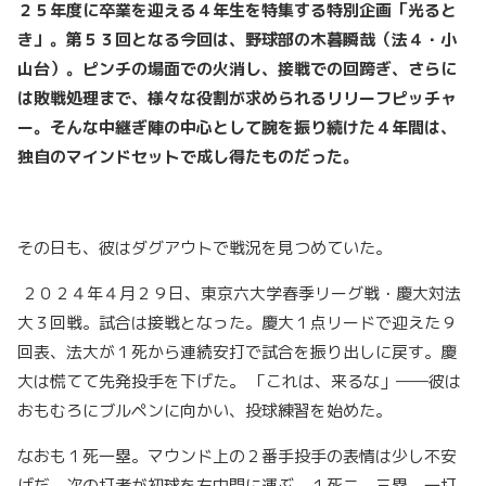
２５年度に卒業を迎える４年生を特集する特別企画「光ると
き」。第５３回となる今回は、野球部の木暮瞬哉（法４・小
山台）。ピンチの場面での火消し、接戦での回跨ぎ、さらに
は敗戦処理まで、様々な役割が求められるリリーフピッチャ
ー。そんな中継ぎ陣の中心として腕を振り続けた４年間は、
独自のマインドセットで成し得たものだった。
その日も、彼はダグアウトで戦況を見つめていた。
２０２４年４月２９日、東京六大学春季リーグ戦・慶大対法
大３回戦。試合は接戦となった。慶大１点リードで迎えた９
回表、法大が１死から連続安打で試合を振り出しに戻す。慶
大は慌てて先発投手を下げた。 「これは、来るな」――彼は
おもむろにブルペンに向かい、投球練習を始めた。
なおも１死一塁。マウンド上の２番手投手の表情は少し不安
げだ。次の打者が初球を右中間に運ぶ。１死二、三塁。一打