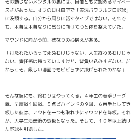
その動じないメンタルの裏には、自他ともに認めるマイペー
スさがあった。オフの日は自室で「実況パワフルプロ野球」
に没頭する。自分から周りに話すタイプではない。それで
も、木暮は木暮なりに試合に向けて心と体を整えていた。
マウンドに向かう前、彼なりの心構えがある。
「打たれたからって死ぬわけじゃない、人生終わるわけじゃ
ない。責任感は持っていますけど、背負い込みすぎない。だ
からこそ、厳しい場面でもビビらずに投げられたのかな」
そんな彼にも、終わりはやってくる。４年生の春季リーグ
戦、早慶戦１回戦。５点ビハインドの９回、６番手として登
板した彼は、アウトを一つも取れずにマウンドを降板。それ
が、大学生活最後の登板となった。そして、１０年以上続け
た野球を引退した。