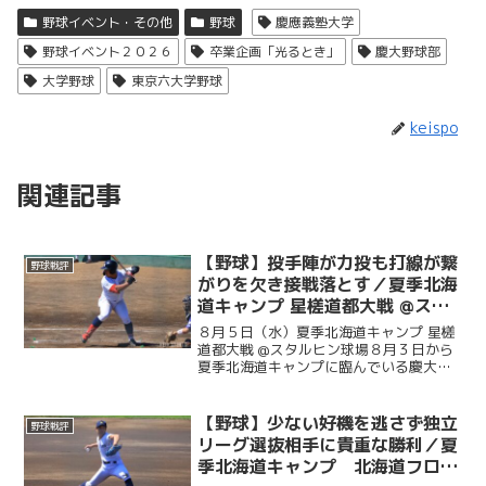
野球イベント・その他
野球
慶應義塾大学
野球イベント２０２６
卒業企画「光るとき」
慶大野球部
大学野球
東京六大学野球
keispo
関連記事
【野球】投手陣が力投も打線が繋
野球戦評
がりを欠き接戦落とす／夏季北海
道キャンプ 星槎道都大戦 @スタ
ルヒン球場
８月５日（水）夏季北海道キャンプ 星槎
道都大戦 @スタルヒン球場８月３日から
夏季北海道キャンプに臨んでいる慶大。
この日はキャンプ初試合で星槎道都大戦
との一戦。２回と４回に先発・沖村要
（商４・慶應）が相手打線に得点を許
【野球】少ない好機を逃さず独立
野球戦評
し、２点を追う展開に。そ...
リーグ選抜相手に貴重な勝利／夏
季北海道キャンプ 北海道フロン