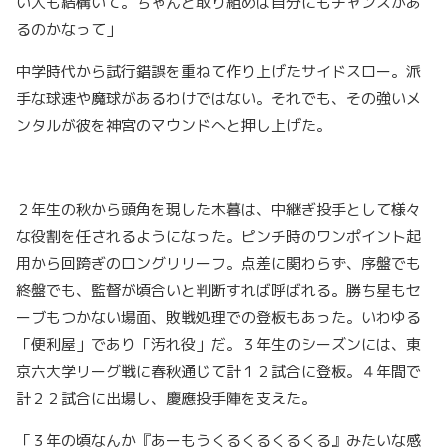
い人も結構いて。ちゃんと取り組めば自分にもチャンスがあ
るのかなって」
中学時代から試行錯誤を重ねて作り上げたサイドスロー。派
手な球速や魔球があるわけではない。それでも、その強いメ
ンタルが彼を神宮のマウンドへと押し上げた。
２年生の秋から頭角を現した木暮は、中継ぎ投手として様々
な役割を任されるようになった。ピンチ時のワンポイント起
用から回跨ぎのロングリリーフ。点差に関わらず、序盤でも
終盤でも、監督が頃合いと判断すれば呼ばれる。勝ち星もセ
ーブもつかない場面、敗戦処理での登板もあった。いわゆる
「便利屋」であり「汚れ役」だ。３年生のシーズンには、東
京六大学リーグ戦に春秋通じて計１２試合に登板。４年間で
計２２試合に出場し、慶應投手陣を支えた。
「３年の頃なんか『あーもうくるくるくるくる』みたいな感