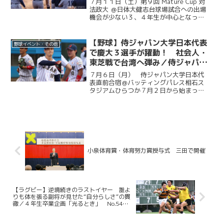
７月１１日（土）第９回 Mature Cup 対
戦
法政大 ＠日体大健志台球場試合への出場
機会が少ない３、４年生が中心となって
戦うMature Cup。本大会に出場する慶大
は、法大との一戦に臨んだ。試合は法大
に２度追い付く粘りを見せると、１点ビ...
【野球】侍ジャパン大学日本代表
野球イベント・その他
で慶大３選手が躍動！ 社会人・
東芝戦で台湾へ弾み／侍ジャパン
大学日本代表直前合宿５日目
７月６日（月） 侍ジャパン大学日本代
表直前合宿＠バッティングパレス相石ス
タジアムひらつか７月２日から始まった
侍ジャパン大学代表の直前合宿。慶大か
らは今津慶介（総４・旭川東）、渡辺和
大（商４・高松商業）、林純司（環３・
報徳学園）の３選手が選出...
小泉体育賞・体育努力賞授与式 三田で開催
【ラグビー】逆境続きのラストイヤー 誰よ
りも体を張る副将が見せた“自分らしさ”の貫
徹／４年生卒業企画「光るとき」 No.54・
山本大悟