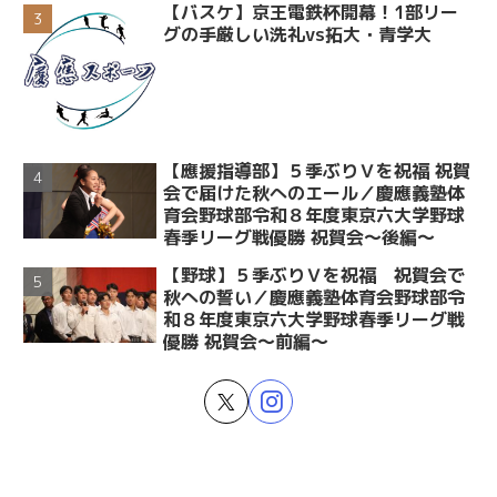
【バスケ】京王電鉄杯開幕！1部リー
グの手厳しい洗礼vs拓大・青学大
【應援指導部】５季ぶりＶを祝福 祝賀
会で届けた秋へのエール／慶應義塾体
育会野球部令和８年度東京六大学野球
春季リーグ戦優勝 祝賀会～後編～
【野球】５季ぶりＶを祝福 祝賀会で
秋への誓い／慶應義塾体育会野球部令
和８年度東京六大学野球春季リーグ戦
優勝 祝賀会～前編～