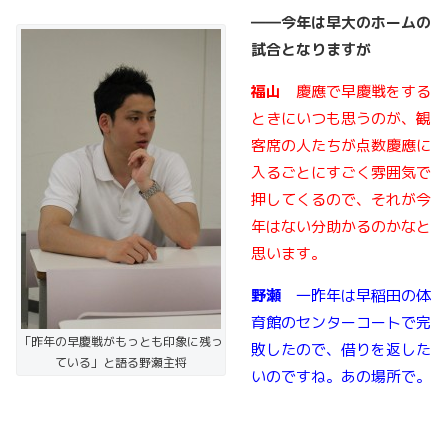
――
今年は早大のホームの
試合となりますが
福山
慶應で早慶戦をする
ときにいつも思うのが、観
客席の人たちが点数慶應に
入るごとにすごく雰囲気で
押してくるので、それが今
年はない分助かるのかなと
思います。
野瀬
一昨年は早稲田の体
育館のセンターコートで完
「昨年の早慶戦がもっとも印象に残っ
敗したので、借りを返した
ている」と語る野瀬主将
いのですね。あの場所で。