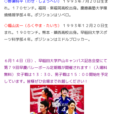
◇野瀬将平（のせ・しょうへい）
１９９３年７月２０日生ま
れ。１７０センチ。福岡・東福岡高校出身。慶應義塾大学環
境情報学部４年。ポジションはリベロ。
◇福山汰一（ふくやま・たいち）
１９９３年１２月２０日生
まれ。１９０センチ。熊本・鎮西高校出身。早稲田大学スポ
ーツ科学部４年。ポジションはミドルブロッカー。
６月１４日（日）、早稲田大学戸山キャンパス記念会堂にて
第７９回早慶バレーボール定期戦が開催されます！（入場料
無料）
女子戦は１３：３０、男子戦は１５：００開始を予定
しています。皆様ぜひ会場までお越しください！