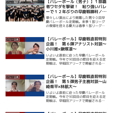
【バレーボール（男子）】１部覇
バレー戦評
者ワセダを撃破！ 粘り強いバレ
ーで１２年ぶりの早慶戦勝利／第
９０回早慶バレーボール定期戦
華々しい演出により開幕した第９０回早
慶バレーボール定期戦。来季１部リーグ
の復帰を控える慶大は春季１部リーグ王
者・早大相手に第１セットを２５－１２
のダブルスコアで落とすも、第２セット
は中村玲央（総２・福大附大濠）が連続
【バレーボール】早慶戦直前特別
バレー企画
得点を挙げるなど着実にリ...
企画！ 第６弾アナリスト対談～
小川唯×鍬塚凛～
いよいよ直前に迫った早慶バレーボール
定期戦。今年で90回目の節目を迎える定
期戦は、早稲田アリーナで開催される。
ここ12年、早大に勝利できていない慶大
だが、春季リーグでは１部復帰を果たし
ており、打倒・ワセダに向けて勢いに乗
【バレーボール】早慶戦直前特別
バレー企画
っている。一方の早大...
企画！ 第５弾男子主務対談～山
崎喬平×林航大～
いよいよ直前に迫った早慶バレーボール
定期戦。今年で90回目の節目を迎える定
期戦は、早稲田アリーナで開催される。
ここ12年、早大に勝利できていない慶大
だが、春季リーグでは１部復帰を果たし
ており、打倒・ワセダに向けて勢いに乗