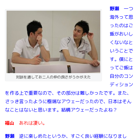
野瀬
一つ
海外って思
ったのはご
飯がおいし
くないなと
いうことで
す。僕にと
ってご飯は
自分のコン
対談を通してお二人の仲の良さがうかがえた
ディション
を作る上で重要なので、その部分は難しかったです。また、
さっき言ったように極端なアウェーだったので、日本はそん
なことはないと思います。結構アウェーだったよね？
福山
あれは凄い。
野瀬
逆に楽しめたというか、すごく良い経験になりまし