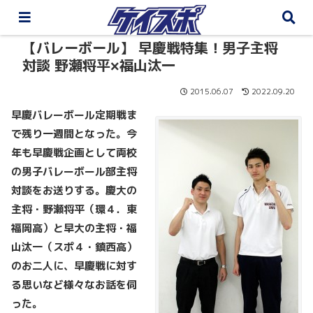
【バレーボール】 早慶戦特集！男子主将
対談 野瀬将平×福山汰一
2015.06.07
2022.09.20
早慶バレーボール定期戦ま
で残り一週間となった。今
年も早慶戦企画として両校
の男子バレーボール部主将
対談をお送りする。慶大の
主将・野瀬将平（環４．東
福岡高）と早大の主将・福
山汰一（スポ４・鎮西高）
のお二人に、早慶戦に対す
る思いなど様々なお話を伺
った。