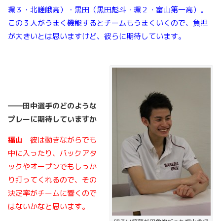
環３・北嵯峨高）・黒田（黒田彪斗・環２・富山第一高）。
この３人がうまく機能するとチームもうまくいくので、負担
が大きいとは思いますけど、彼らに期待しています。
――
田中選手のどのような
プレーに期待していますか
福山
彼は動きながらでも
中に入ったり、バックアタ
ックやオープンでもしっか
り打ってくれるので、その
決定率がチームに響くので
はないかなと思います。