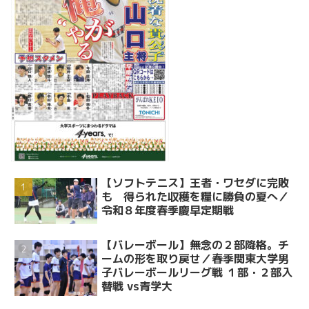
【ソフトテニス】王者・ワセダに完敗
も 得られた収穫を糧に勝負の夏へ／
令和８年度春季慶早定期戦
【バレーボール】無念の２部降格。チ
ームの形を取り戻せ／春季関東大学男
子バレーボールリーグ戦 １部・２部入
替戦 vs青学大