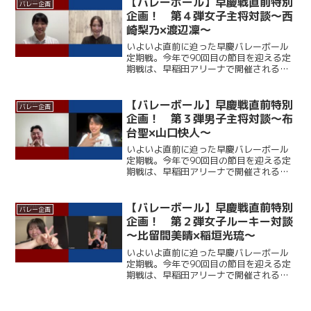
【バレーボール】早慶戦直前特別
バレー企画
っている。一方の早大...
企画！ 第４弾女子主将対談～西
崎梨乃×渡辺凜～
いよいよ直前に迫った早慶バレーボール
定期戦。今年で90回目の節目を迎える定
期戦は、早稲田アリーナで開催される。
ここ12年、早大に勝利できていない慶大
だが、春季リーグでは１部復帰を果たし
ており、打倒・ワセダに向けて勢いに乗
【バレーボール】早慶戦直前特別
バレー企画
っている。一方の早大...
企画！ 第３弾男子主将対談～布
台聖×山口快人～
いよいよ直前に迫った早慶バレーボール
定期戦。今年で90回目の節目を迎える定
期戦は、早稲田アリーナで開催される。
ここ12年、早大に勝利できていない慶大
だが、春季リーグでは１部復帰を果たし
ており、打倒・ワセダに向けて勢いに乗
【バレーボール】早慶戦直前特別
バレー企画
っている。一方の早大...
企画！ 第２弾女子ルーキー対談
～比留間美晴×稲垣光琉～
いよいよ直前に迫った早慶バレーボール
定期戦。今年で90回目の節目を迎える定
期戦は、早稲田アリーナで開催される。
ここ12年、早大に勝利できていない慶大
だが、春季リーグでは１部復帰を果たし
ており、打倒・ワセダに向けて勢いに乗