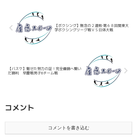
っている。一方の早大...
【ボクシング】無念の２連敗‐第６８回関東大
学ボクシングリーグ戦ＶＳ日体大戦
【バスケ】魅せた努力の証！完全優勝へ繋い
だ勝利 早慶戦男子Bチーム戦
コメント
コメントを書き込む