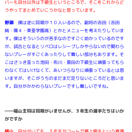
バーも自分以外は下級生というところで、そこをこれからど
うやってまとめていこうかなと思っています。
野瀬
僕は逆に同期が１０人いるので、副将の吉田（吉田
純・環４・東亜学園高）とかとメニューを考えたりしていま
す。僕はそういうのが苦手なのですごく助かっているのです
が、試合となるとリベロはレシーブしかやらないので関わら
ないプレーがすごくあったりして難しい部分もあります。そ
こはさっき言った池田・布川・黒田の下級生に頑張ってもら
わなくてはいけなくて、あいつらなりに頑張っているとは思
いますが、そこがうちのまだまだ足りないところだと思いま
す。自分がかかわらないプレーですし難しいですね。
――
福山主将は同期がいませんが、３年生の選手たちはいか
がですか
福山
自分がいても、３年生がコートで最上級生という意識