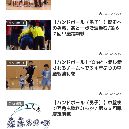
2022.11.30
【ハンドボール（男子）】歴史へ
ハンドボール
の挑戦、あと一歩で涙呑む/第６
７回早慶定期戦
2019.12.03
【ハンドボール】“One”〜愛し愛
ハンドボール
されるチーム〜で３４年ぶりの早
慶戦勝利を
2019.11.29
【ハンドボール（男子）】中盤ま
その他競技
で互角も勝利ならず／第６５回早
慶定期戦