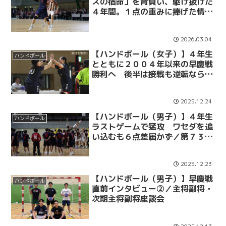
スの宿命」を背負い、駆け抜けた
４年間。１点の重みに捧げた情熱
の軌跡。／４年生卒業企画「光る
とき」 No.23 川瀬寛人
2026.03.04
【ハンドボール（女子）】４年生
ハンドボール
とともに２００４年以来の早慶戦
勝利へ 後半は接戦も逆転ならず
／第２２回女子早慶ハンドボール
定期戦
2025.12.24
【ハンドボール（男子）】４年生
ハンドボール
ラストゲームで猛攻 ワセダを追
い込むも６点差届かず／第７３回
早慶ハンドボール定期戦
2025.12.23
【ハンドボール（男子）】早慶戦
ハンドボール
直前インタビュー②／主将副将・
次期主将副将座談会