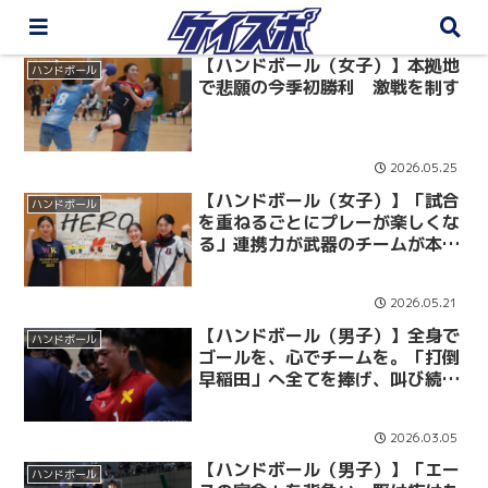
【ハンドボール（女子）】本拠地
ハンドボール
で悲願の今季初勝利 激戦を制す
2026.05.25
【ハンドボール（女子）】「試合
ハンドボール
を重ねるごとにプレーが楽しくな
る」連携力が武器のチームが本拠
地での勝利を誓う／注目選手対
談 岩本理子×角田百合佳×森田
2026.05.21
愛弓
【ハンドボール（男子）】全身で
ハンドボール
ゴールを、心でチームを。「打倒
早稲田」へ全てを捧げ、叫び続け
た勝利への執念。全身でゴールを
死守した主将の矜持／４年生卒業
2026.03.05
企画「光るとき」 No.26 鈴木悠
斗
【ハンドボール（男子）】「エー
ハンドボール