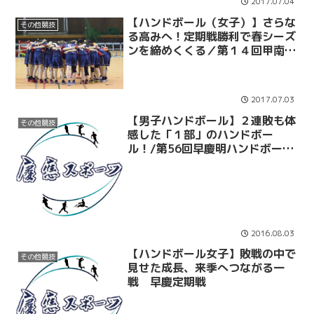
2017.07.04
【ハンドボール（女子）】さらな
その他競技
る高みへ！定期戦勝利で春シーズ
ンを締めくくる／第１４回甲南大
学定期戦
2017.07.03
【男子ハンドボール】２連敗も体
その他競技
感した「１部」のハンドボー
ル！/第56回早慶明ハンドボール
定期戦
2016.08.03
【ハンドボール女子】敗戦の中で
その他競技
見せた成長、来季へつながる一
戦 早慶定期戦