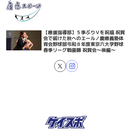
【應援指導部】５季ぶりＶを祝福 祝賀
会で届けた秋へのエール／慶應義塾体
育会野球部令和８年度東京六大学野球
春季リーグ戦優勝 祝賀会～後編～