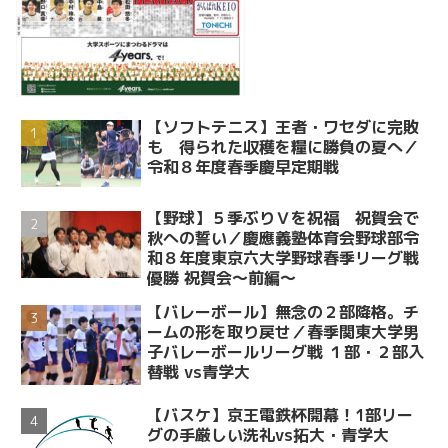
【ソフトテニス】王者・ワセダに完敗
も 得られた収穫を糧に勝負の夏へ／
令和８年度春季慶早定期戦
【野球】５季ぶりＶを祝福 祝賀会で
秋への誓い／慶應義塾体育会野球部令
和８年度東京六大学野球春季リーグ戦
優勝 祝賀会～前編～
【バレーボール】無念の２部降格。チ
ームの形を取り戻せ／春季関東大学男
子バレーボールリーグ戦 １部・２部入
替戦 vs青学大
【バスケ】京王電鉄杯開幕！1部リー
グの手厳しい洗礼vs拓大・青学大