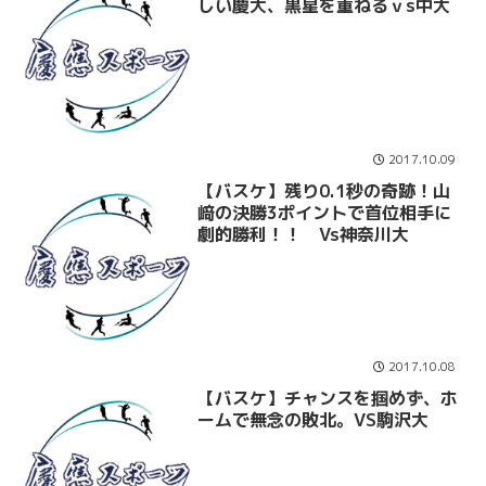
しい慶大、黒星を重ねるｖs中大
2017.10.09
【バスケ】残り0.1秒の奇跡！山
﨑の決勝3ポイントで首位相手に
劇的勝利！！ Vs神奈川大
2017.10.08
【バスケ】チャンスを掴めず、ホ
ームで無念の敗北。VS駒沢大