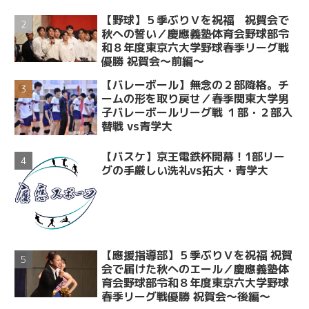
【野球】５季ぶりＶを祝福 祝賀会で
秋への誓い／慶應義塾体育会野球部令
和８年度東京六大学野球春季リーグ戦
優勝 祝賀会～前編～
【バレーボール】無念の２部降格。チ
ームの形を取り戻せ／春季関東大学男
子バレーボールリーグ戦 １部・２部入
替戦 vs青学大
【バスケ】京王電鉄杯開幕！1部リー
グの手厳しい洗礼vs拓大・青学大
【應援指導部】５季ぶりＶを祝福 祝賀
会で届けた秋へのエール／慶應義塾体
育会野球部令和８年度東京六大学野球
春季リーグ戦優勝 祝賀会～後編～