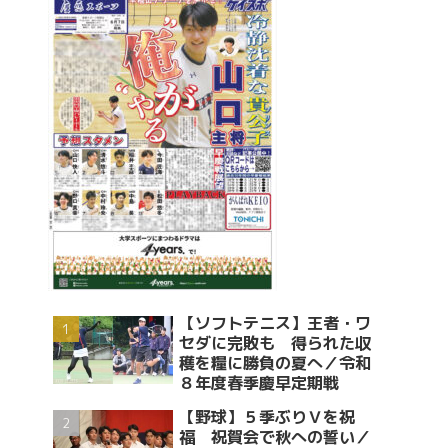
【ソフトテニス】王者・ワ
セダに完敗も 得られた収
穫を糧に勝負の夏へ／令和
８年度春季慶早定期戦
【野球】５季ぶりＶを祝
福 祝賀会で秋への誓い／