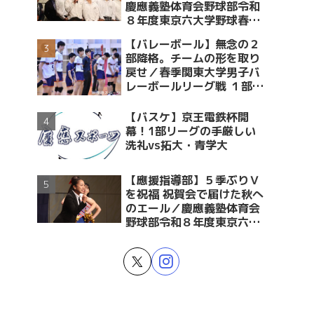
慶應義塾体育会野球部令和
８年度東京六大学野球春季
リーグ戦優勝 祝賀会～前編
【バレーボール】無念の２
～
部降格。チームの形を取り
戻せ／春季関東大学男子バ
レーボールリーグ戦 １部・
２部入替戦 vs青学大
【バスケ】京王電鉄杯開
幕！1部リーグの手厳しい
洗礼vs拓大・青学大
【應援指導部】５季ぶりＶ
を祝福 祝賀会で届けた秋へ
のエール／慶應義塾体育会
野球部令和８年度東京六大
学野球春季リーグ戦優勝 祝
賀会～後編～