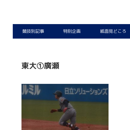
競技別記事
特別企画
紙面見どころ
東大①廣瀬