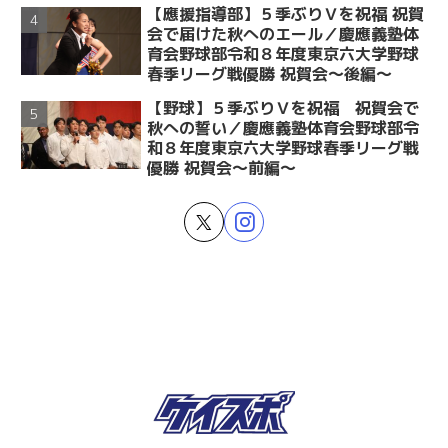
【應援指導部】５季ぶりＶを祝福 祝賀
会で届けた秋へのエール／慶應義塾体
育会野球部令和８年度東京六大学野球
春季リーグ戦優勝 祝賀会～後編～
【野球】５季ぶりＶを祝福 祝賀会で
秋への誓い／慶應義塾体育会野球部令
和８年度東京六大学野球春季リーグ戦
優勝 祝賀会～前編～