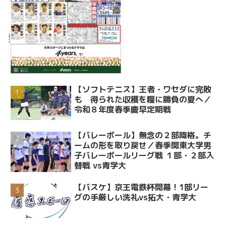
【ソフトテニス】王者・ワセダに完敗
も 得られた収穫を糧に勝負の夏へ／
令和８年度春季慶早定期戦
【バレーボール】無念の２部降格。チ
ームの形を取り戻せ／春季関東大学男
子バレーボールリーグ戦 １部・２部入
替戦 vs青学大
【バスケ】京王電鉄杯開幕！1部リー
グの手厳しい洗礼vs拓大・青学大