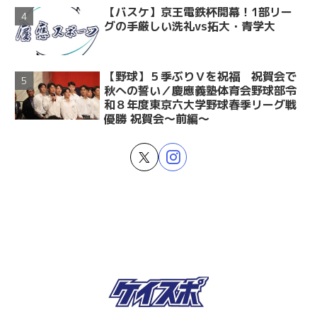
【バスケ】京王電鉄杯開幕！1部リー
グの手厳しい洗礼vs拓大・青学大
【野球】５季ぶりＶを祝福 祝賀会で
秋への誓い／慶應義塾体育会野球部令
和８年度東京六大学野球春季リーグ戦
優勝 祝賀会～前編～