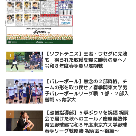
【ソフトテニス】王者・ワセダに完敗
も 得られた収穫を糧に勝負の夏へ／
令和８年度春季慶早定期戦
【バレーボール】無念の２部降格。チ
ームの形を取り戻せ／春季関東大学男
子バレーボールリーグ戦 １部・２部入
替戦 vs青学大
【應援指導部】５季ぶりＶを祝福 祝賀
会で届けた秋へのエール／慶應義塾体
育会野球部令和８年度東京六大学野球
春季リーグ戦優勝 祝賀会～後編～