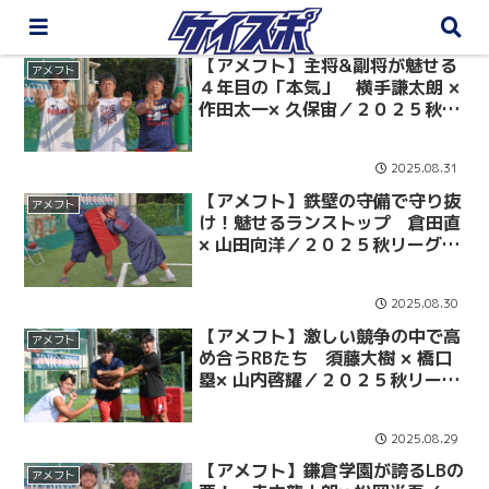
【アメフト】主将&副将が魅せる
アメフト
４年目の「本気」 横手謙太朗 ×
作田太一× 久保宙／２０２５秋リ
ーグ戦直前対談⑤
2025.08.31
【アメフト】鉄壁の守備で守り抜
アメフト
け！魅せるランストップ 倉田直
× 山田向洋／２０２５秋リーグ戦
直前対談④
2025.08.30
【アメフト】激しい競争の中で高
アメフト
め合うRBたち 須藤大樹 × 橋口
塁× 山内啓耀／２０２５秋リーグ
戦直前対談③
2025.08.29
【アメフト】鎌倉学園が誇るLBの
アメフト