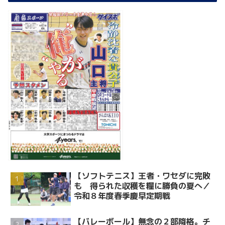
【ソフトテニス】王者・ワセダに完敗
も 得られた収穫を糧に勝負の夏へ／
令和８年度春季慶早定期戦
【バレーボール】無念の２部降格。チ