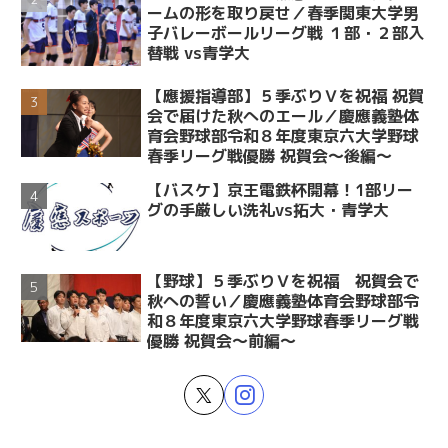
ームの形を取り戻せ／春季関東大学男
子バレーボールリーグ戦 １部・２部入
替戦 vs青学大
【應援指導部】５季ぶりＶを祝福 祝賀
会で届けた秋へのエール／慶應義塾体
育会野球部令和８年度東京六大学野球
春季リーグ戦優勝 祝賀会～後編～
【バスケ】京王電鉄杯開幕！1部リー
グの手厳しい洗礼vs拓大・青学大
【野球】５季ぶりＶを祝福 祝賀会で
秋への誓い／慶應義塾体育会野球部令
和８年度東京六大学野球春季リーグ戦
優勝 祝賀会～前編～