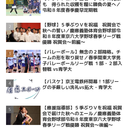
も 得られた収穫を糧に勝負の夏へ／
令和８年度春季慶早定期戦
【野球】５季ぶりＶを祝福 祝賀会で
秋への誓い／慶應義塾体育会野球部令
和８年度東京六大学野球春季リーグ戦
優勝 祝賀会～前編～
【バレーボール】無念の２部降格。チ
ームの形を取り戻せ／春季関東大学男
子バレーボールリーグ戦 １部・２部入
替戦 vs青学大
【バスケ】京王電鉄杯開幕！1部リー
グの手厳しい洗礼vs拓大・青学大
【應援指導部】５季ぶりＶを祝福 祝賀
会で届けた秋へのエール／慶應義塾体
育会野球部令和８年度東京六大学野球
春季リーグ戦優勝 祝賀会～後編～