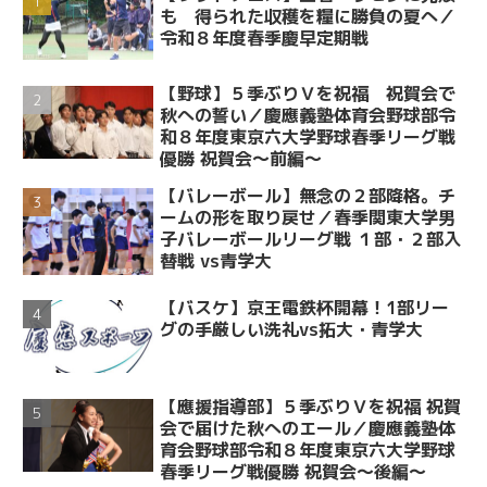
も 得られた収穫を糧に勝負の夏へ／
令和８年度春季慶早定期戦
【野球】５季ぶりＶを祝福 祝賀会で
秋への誓い／慶應義塾体育会野球部令
和８年度東京六大学野球春季リーグ戦
優勝 祝賀会～前編～
【バレーボール】無念の２部降格。チ
ームの形を取り戻せ／春季関東大学男
子バレーボールリーグ戦 １部・２部入
替戦 vs青学大
【バスケ】京王電鉄杯開幕！1部リー
グの手厳しい洗礼vs拓大・青学大
【應援指導部】５季ぶりＶを祝福 祝賀
会で届けた秋へのエール／慶應義塾体
育会野球部令和８年度東京六大学野球
春季リーグ戦優勝 祝賀会～後編～