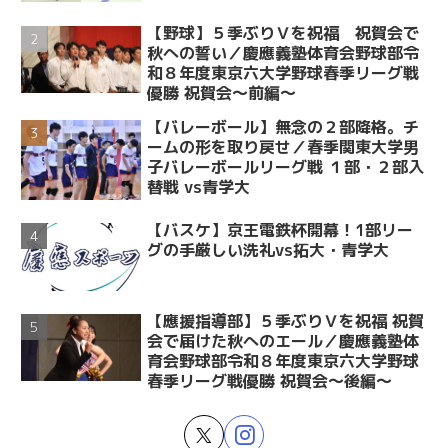
【野球】５季ぶりＶを祝福 祝賀会で
秋への誓い／慶應義塾体育会野球部令
和８年度東京六大学野球春季リーグ戦
優勝 祝賀会～前編～
【バレーボール】無念の２部降格。チ
ームの形を取り戻せ／春季関東大学男
子バレーボールリーグ戦 １部・２部入
替戦 vs青学大
【バスケ】京王電鉄杯開幕！1部リー
グの手厳しい洗礼vs拓大・青学大
【應援指導部】５季ぶりＶを祝福 祝賀
会で届けた秋へのエール／慶應義塾体
育会野球部令和８年度東京六大学野球
春季リーグ戦優勝 祝賀会～後編～