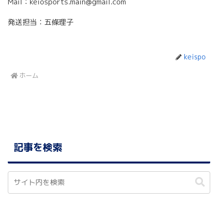
Mail：keiosports.main@gmail.com
発送担当：五條理子
keispo
ホーム
記事を検索