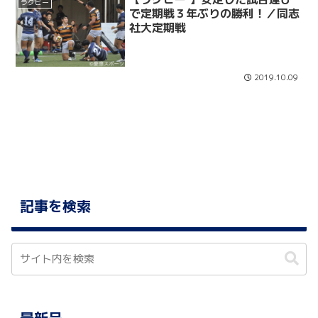
ラグビー
で定期戦３年ぶりの勝利！／同志
社大定期戦
2019.10.09
記事を検索
最新号