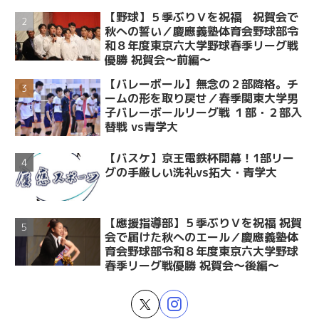
【野球】５季ぶりＶを祝福 祝賀会で
秋への誓い／慶應義塾体育会野球部令
和８年度東京六大学野球春季リーグ戦
優勝 祝賀会～前編～
【バレーボール】無念の２部降格。チ
ームの形を取り戻せ／春季関東大学男
子バレーボールリーグ戦 １部・２部入
替戦 vs青学大
【バスケ】京王電鉄杯開幕！1部リー
グの手厳しい洗礼vs拓大・青学大
【應援指導部】５季ぶりＶを祝福 祝賀
会で届けた秋へのエール／慶應義塾体
育会野球部令和８年度東京六大学野球
春季リーグ戦優勝 祝賀会～後編～