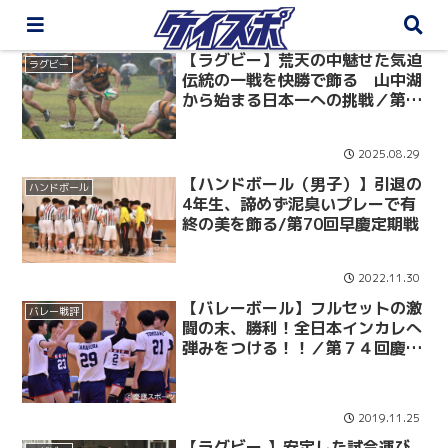
【ラグビー】荒天の中魅せた気迫
ラグビー
伝統の一戦を快勝で飾る 山中湖
から始まる日本一への挑戦／第９
９回定期戦 対東京大学
2025.08.29
【ハンドボール（男子）】引退の
ハンドボール
4年生、諦めず泥臭いプレーで有
終の美を飾る/第70回早慶定期戦
2022.11.30
‪【バレーボール】フルセットの激
バレー戦評
闘の末、勝利！全日本インカレへ
弾みをつける！！／第７４回慶関
2019.11.25
【ラグビー 】安定した試合運び