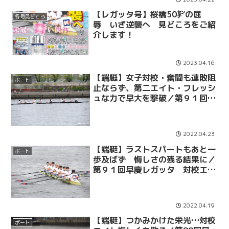
【レガッタ号】桜橋50㌢の屈
各号見どころ
辱 いざ逆襲へ 見どころをご紹
介します！
2023.04.16
【端艇】女子対校・奮闘も連敗阻
ボート
止ならず、第二エイト・フレッシ
ュな力で早大を撃破／第９１回早
慶レガッタ
2022.04.23
【端艇】ラストスパートもあと一
ボート
歩及ばず 悔しさの残る結果に／
第９１回早慶レガッタ 対校エイ
ト
2022.04.19
【端艇】つかみかけた栄光…対校
ボート