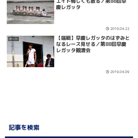
エイト悔しくも散る／第88回早
慶レガッタ
2019.04.22
【端艇】早慶レガッタのはずみと
ボート
なるレース見せる／第88回早慶
レガッタ観漕会
2019.04.09
記事を検索