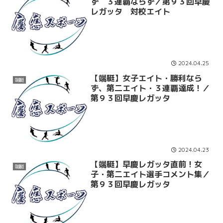
ず ３連覇ならず／第９３回早慶
レガッタ 対校エイト
2024.04.25
【端艇】女子エイト・勝利なら
端艇
ず、第二エイト・３連覇達成！／
第９３回早慶レガッタ
2024.04.23
【端艇】早慶レガッタ直前！女
端艇
子・第二エイト選手コメント集／
第９３回早慶レガッタ