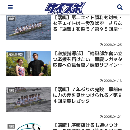
【端艇】第二エイト勝利も対校・
端艇
女子エイトは一歩及ばず さらな
る「逆襲」を誓う／第９５回早慶
レガッタ
2026.04.25
【應援指導部】「端艇部が奮い立
應援指導部
つ応援を届けたい」早慶レガッタ
応援への舞台裏／端艇サブインタ
ビュー
2026.04.18
【端艇】７年ぶりの完敗 早稲田
端艇
に力の差を見せつけられる／第９
４回早慶レガッタ
2025.04.21
【端艇】序盤抜けるも追いつけ
端艇