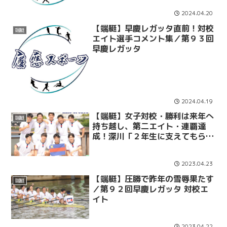
2024.04.20
【端艇】早慶レガッタ直前！対校
端艇
エイト選手コメント集／第９３回
早慶レガッタ
2024.04.19
【端艇】女子対校・勝利は来年へ
端艇
持ち越し、第二エイト・連覇達
成！深川「２年生に支えてもらっ
た」／第９２回早慶レガッタ
2023.04.23
【端艇】圧勝で昨年の雪辱果たす
端艇
／第９２回早慶レガッタ 対校エ
イト
2023.04.22