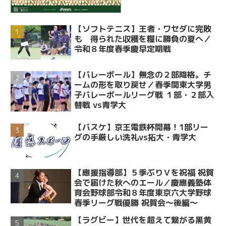
【ソフトテニス】王者・ワセダに完敗
も 得られた収穫を糧に勝負の夏へ／
令和８年度春季慶早定期戦
【バレーボール】無念の２部降格。チ
ームの形を取り戻せ／春季関東大学男
子バレーボールリーグ戦 １部・２部入
替戦 vs青学大
【バスケ】京王電鉄杯開幕！1部リー
グの手厳しい洗礼vs拓大・青学大
【應援指導部】５季ぶりＶを祝福 祝賀
会で届けた秋へのエール／慶應義塾体
育会野球部令和８年度東京六大学野球
春季リーグ戦優勝 祝賀会～後編～
【ラグビー】世代を超えて繋がる黒黄