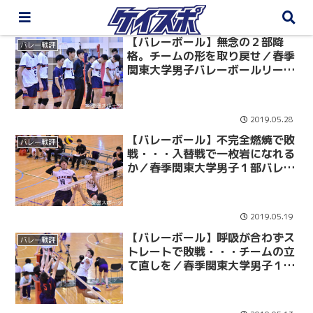
【バレーボール】無念の２部降
バレー戦評
格。チームの形を取り戻せ／春季
関東大学男子バレーボールリーグ
戦 １部・２部入替戦 vs青学大
2019.05.28
【バレーボール】不完全燃焼で敗
バレー戦評
戦・・・入替戦で一枚岩になれる
か／春季関東大学男子１部バレー
ボールリーグ戦 最終戦 vs専大
2019.05.19
【バレーボール】呼吸が合わずス
バレー戦評
トレートで敗戦・・・チームの立
て直しを／春季関東大学男子１部
バレーボールリーグ戦 第１０戦
vs駒大