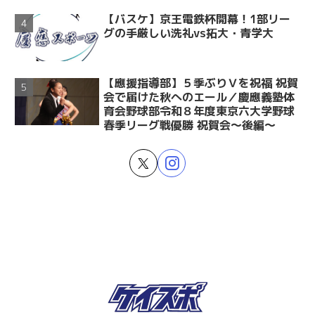
【バスケ】京王電鉄杯開幕！1部リー
グの手厳しい洗礼vs拓大・青学大
【應援指導部】５季ぶりＶを祝福 祝賀
会で届けた秋へのエール／慶應義塾体
育会野球部令和８年度東京六大学野球
春季リーグ戦優勝 祝賀会～後編～