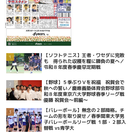
【ソフトテニス】王者・ワセダに完敗
も 得られた収穫を糧に勝負の夏へ／
令和８年度春季慶早定期戦
【野球】５季ぶりＶを祝福 祝賀会で
秋への誓い／慶應義塾体育会野球部令
和８年度東京六大学野球春季リーグ戦
優勝 祝賀会～前編～
【バレーボール】無念の２部降格。チ
ームの形を取り戻せ／春季関東大学男
子バレーボールリーグ戦 １部・２部入
替戦 vs青学大