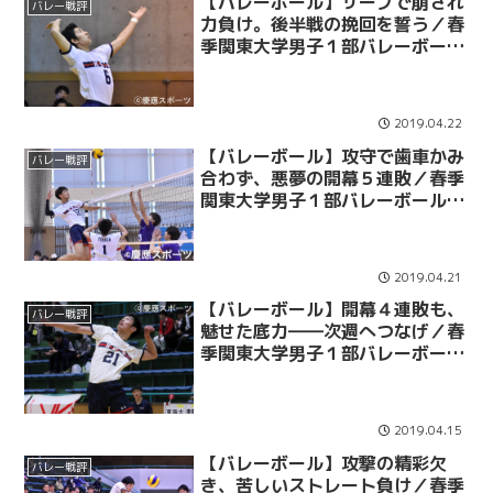
【バレーボール】サーブで崩され
バレー戦評
力負け。後半戦の挽回を誓う／春
季関東大学男子１部バレーボール
リーグ戦 第６戦 vs筑波大
2019.04.22
【バレーボール】攻守で歯車かみ
バレー戦評
合わず、悪夢の開幕５連敗／春季
関東大学男子１部バレーボールリ
ーグ戦 第５戦 vs明大
2019.04.21
【バレーボール】開幕４連敗も、
バレー戦評
魅せた底力――次週へつなげ／春
季関東大学男子１部バレーボール
リーグ戦 第４戦 vs東海大
2019.04.15
【バレーボール】攻撃の精彩欠
バレー戦評
き、苦しいストレート負け／春季