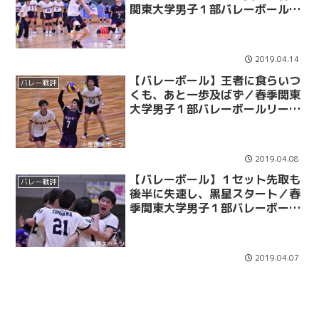
関東大学男子１部バレーボールリ
ーグ戦 第３戦 vs中大
2019.04.14
【バレーボール】王者に食らいつ
バレー戦評
くも、あと一歩及ばず／春季関東
大学男子１部バレーボールリーグ
戦 第２戦 vs早大
2019.04.08
【バレーボール】１セット先取も
バレー戦評
後半に失速し、黒星スタート／春
季関東大学男子１部バレーボール
リーグ戦 第１戦 vs日体大
2019.04.07