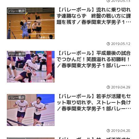
2019.05.13
【バレーボール】流れに乗り切れ
バレー戦評
ず連勝ならず 終盤の戦い方に課
題を残す／春季関東大学男子１部
バレーボールリーグ戦 第９戦 vs
順大
2019.05.12
【バレーボール】平成最後の試合
バレー戦評
でつかんだ！笑顔溢れる初勝利！
／春季関東大学男子１部バレーボ
ールリーグ戦 第８戦 vs学芸大
2019.04.29
【バレーボール】若手が活躍もセ
バレー戦評
ット取り切れず、ストレート負け
／春季関東大学男子１部バレーボ
ールリーグ戦 第７戦 vs日大
2019.04.28