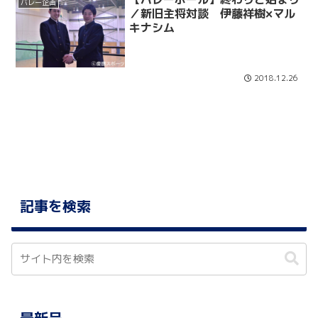
バレー企画
／新旧主将対談 伊藤祥樹×マル
キナシム
2018.12.26
記事を検索
最新号