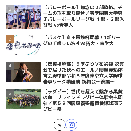
【バレーボール】無念の２部降格。チ
ームの形を取り戻せ／春季関東大学男
子バレーボールリーグ戦 １部・２部入
替戦 vs青学大
【バスケ】京王電鉄杯開幕！1部リー
グの手厳しい洗礼vs拓大・青学大
【應援指導部】５季ぶりＶを祝福 祝賀
会で届けた秋へのエール／慶應義塾体
育会野球部令和８年度東京六大学野球
春季リーグ戦優勝 祝賀会～後編～
【ラグビー】世代を超えて繋がる黒黄
の血 ブラインドラグビー体験会も開
催／第５９回慶應義塾體育會蹴球部ラ
グビー祭