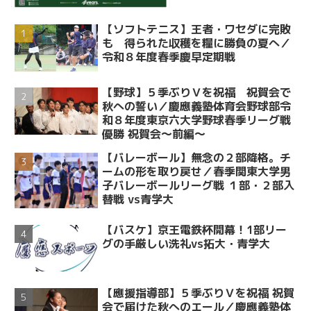
【ソフトテニス】王者・ワセダに完敗
も 得られた収穫を糧に勝負の夏へ／
令和８年度春季慶早定期戦
【野球】５季ぶりＶを祝福 祝賀会で
秋への誓い／慶應義塾体育会野球部令
和８年度東京六大学野球春季リーグ戦
優勝 祝賀会～前編～
【バレーボール】無念の２部降格。チ
ームの形を取り戻せ／春季関東大学男
子バレーボールリーグ戦 １部・２部入
替戦 vs青学大
【バスケ】京王電鉄杯開幕！1部リー
グの手厳しい洗礼vs拓大・青学大
【應援指導部】５季ぶりＶを祝福 祝賀
会で届けた秋へのエール／慶應義塾体