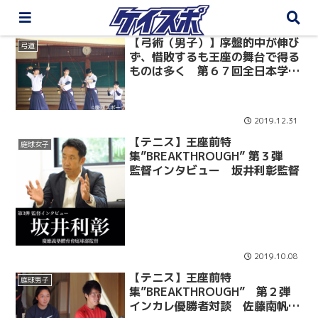
【弓術（男子）】序盤的中が伸び
弓道
ず、惜敗するも王座の舞台で得る
ものは多く 第６７回全日本学生
弓道王座決定戦
2019.12.31
【テニス】王座前特
庭球女子
集”BREAKTHROUGH” 第３弾
監督インタビュー 坂井利彰監督
2019.10.08
【テニス】王座前特
庭球男子
集”BREAKTHROUGH” 第２弾
インカレ優勝者対談 佐藤南帆×