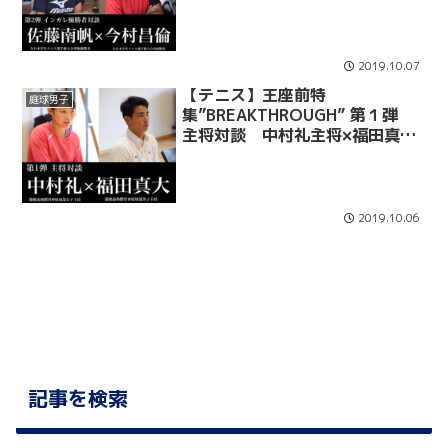
今村昌倫
2019.10.07
【テニス】王座前特
庭球男子
集”BREAKTHROUGH” 第１弾
主将対談 中村礼主将×福田真大
主将
2019.10.06
記事を検索