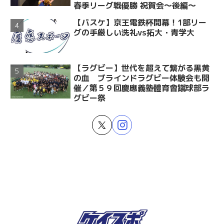
春季リーグ戦優勝 祝賀会～後編～
【バスケ】京王電鉄杯開幕！1部リー
グの手厳しい洗礼vs拓大・青学大
【ラグビー】世代を超えて繋がる黒黄
の血 ブラインドラグビー体験会も開
催／第５９回慶應義塾體育會蹴球部ラ
グビー祭