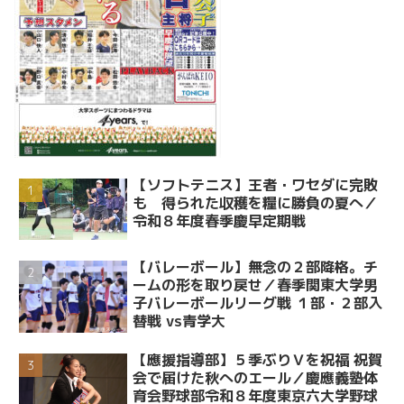
【ソフトテニス】王者・ワセダに完敗
も 得られた収穫を糧に勝負の夏へ／
令和８年度春季慶早定期戦
【バレーボール】無念の２部降格。チ
ームの形を取り戻せ／春季関東大学男
子バレーボールリーグ戦 １部・２部入
替戦 vs青学大
【應援指導部】５季ぶりＶを祝福 祝賀
会で届けた秋へのエール／慶應義塾体
育会野球部令和８年度東京六大学野球