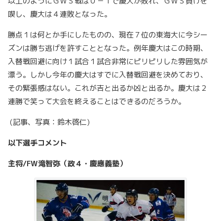
以上のようにＧＷＳ戦は０－１で慶大が敗れ、ＧＷＳ負けを
喫し、慶大は４連敗となった。
勝点１は何とか手にしたものの、現在７位の東海大に今シー
ズンは勝ち逃げを許すこととなった。例年慶大はこの時期、
入替戦回避に向け１試合１試合非常にピリピリした雰囲気が
漂う。しかし今年の慶大はすでに入替戦回避を決めており、
その緊張感はない。これが吉と出るか凶と出るか。慶大は２
連勝で笑って大会を終えることはできるのだろうか。
(記事、写真：鈴木啓仁)
以下選手コメント
主将/FW滝智弥（政４・慶應義塾）