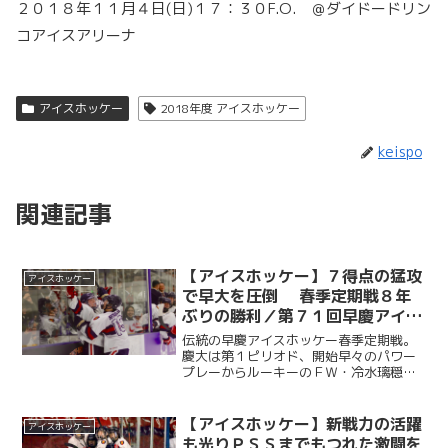
２０１８年１１月４日(日)１７：３０F.O. ＠ダイドードリン
コアイスアリーナ
アイスホッケー
2018年度 アイスホッケー
keispo
関連記事
【アイスホッケー】７得点の猛攻
アイスホッケー
で早大を圧倒 春季定期戦８年
ぶりの勝利／第７１回早慶アイス
ホッケー春季定期戦
伝統の早慶アイスホッケー春季定期戦。
慶大は第１ピリオド、開始早々のパワー
プレーからルーキーのＦＷ・冷水璃穏
（経１・慶應）のロングシュートで先制
すると、ＦＷ・三田輝明（経４・慶
應）、ＦＷ・芝田光希（経３・都市大付
【アイスホッケー】新戦力の活躍
アイスホッケー
属）も続き３点のリードを奪う。...
も光りＰＳＳまでもつれた激闘を