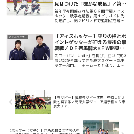
見せつけた「確かな成長」／第８
９回早慶アイスホッケー秋季定期
新年早々開催された第８９回早慶アイス
戦
ホッケー秋季定期戦。第１ピリオドに先
制を許し、第２ピリオドで追加点を奪わ
れるも、ＦＷ・勝見斗軌（法４・Ontario
Hockey Academy）のゴールで１点を返
し反撃の狼煙を上げる。第３ピリオドは
【アイスホッケー】守りの柱とポ
アイスホッケー
Ｆ...
イントゲッターが迎える最後の早
慶戦／ＤＦ有馬龍太×ＦＷ勝見斗
軌〜早慶戦前４年生対談④〜
スローガン「Unite」を掲げ、互いに支え
あいながら戦ってきた慶大スケート部ホ
ッケー部門。 チーム一丸となり、エイ
ワ杯２０２５年度関東大学アイスホッケ
ーリーグ戦において来春の１部Ａグルー
プの残留を決めた。「１部Ａ残留」とい
う一つの目標を達成...
【ラグビー】慶應ラグビー沈黙 帝京大に大
敗を喫する／関東大学ジュニア選手権ＶＳ帝
京大Ｊｒ．
【ホッケー（女子）】互角の勝負に持ち込む