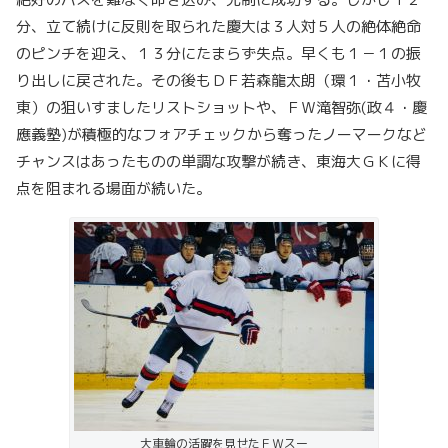
分、立て続けに反則を取られた慶大は３人対５人の絶体絶命
のピンチを迎え、１３分にたまらず失点。早くも１－１の振
り出しに戻された。その後もＤＦ若森龍太朗（環１・苫小牧
東）の狙いすましたリストショットや、ＦＷ滝智弥(政４・慶
應義塾)が積極的なフォアチェックから奪ったノーマークなど
チャンスはあったものの単調な攻撃が続き、東海大ＧＫに得
点を阻まれる場面が続いた。
大車輪の活躍を見せたＦＷスー