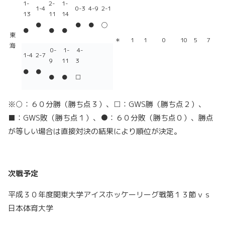
1-
2-
1-
1-4
0-3
4-9
2-1
13
11
14
●
●
●
◯
●
●
●
東
＊
1
1
0
10
5
7
海
0-
1-
4-
1-4
2-7
9
11
3
●
●
●
●
□
※○：６０分勝（勝ち点３）、□：GWS勝（勝ち点２）、
■：GWS敗（勝ち点１）、●：６０分敗（勝ち点０）、勝点
が等しい場合は直接対決の結果により順位が決定。
次戦予定
平成３０年度関東大学アイスホッケーリーグ戦第１３節ｖｓ
日本体育大学