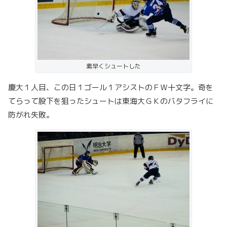
素早くシュートした
慶大１人目、この日１ゴール１アシストのＦＷ十文字。奇を
てらって股下を狙ったシュートは東海大ＧＫのバタフライに
防がれ失敗。