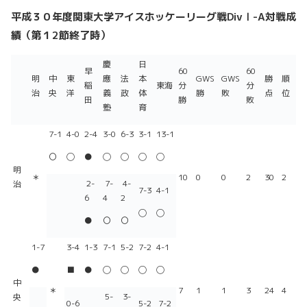
平成３０年度関東大学アイスホッケーリーグ戦DivⅠ-A対戦成
績（第１2節終了時）
慶
日
早
60
60
明
中
東
應
法
本
GWS
GWS
勝
順
稲
東海
分
分
治
央
洋
義
政
体
勝
敗
点
位
田
勝
敗
塾
育
7-1
4-0
2-4
3-0
6-3
3-1
13-1
〇
◯
●
◯
◯
◯
◯
明
＊
10
0
0
2
30
2
2-
7-
4-
治
7-3
4-1
6
4
2
◯
◯
●
〇
〇
1-7
3-4
1-3
7-1
5-2
7-2
4-1
●
■
●
◯
◯
◯
◯
中
＊
7
1
1
3
24
4
5-
3-
央
0-6
5-2
7-2