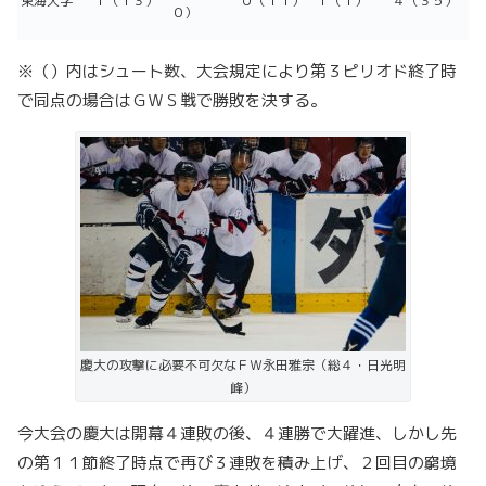
東海大学
１（１３）
０（１１）
１（１）
４（３５）
０）
※（）内はシュート数、大会規定により第３ピリオド終了時
で同点の場合はＧＷＳ戦で勝敗を決する。
慶大の攻撃に必要不可欠なＦＷ永田雅宗（総４・日光明
峰）
今大会の慶大は開幕４連敗の後、４連勝で大躍進、しかし先
の第１１節終了時点で再び３連敗を積み上げ、２回目の窮境