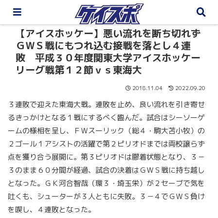
【アイスホッケー】悪い流れを断ち切れず
ＧＷＳ戦にもつれ込む接戦を落とし４連
敗 平成３０年度関東大学アイスホッケー
リーグ戦第１２節ｖｓ東海大
2018.11.04
2022.09.20
３連敗で迎えた東海大戦。連敗を止め、良い流れを引き寄せ
るきっかけとなる１戦にするべく臨んだ。試合はシーソーゲ
ームの様相を呈し、ＦＷスーリック（総４・駒大苫小牧）の
２ゴール１アシストの活躍で第２ピリオドまでは両校譲らず
点を獲り合う展開に。第３ピリオドは膠着状態となり、３－
３のまま６０分間が経過、試合の決着はＧＷＳ戦に持ち越し
となった。ＧＫ河合智哉（環３・埼玉栄）が２セーブで気を
吐くも、シューターが３人ともに失敗。３－４でＧＷＳ負け
を喫し、４連敗となった。