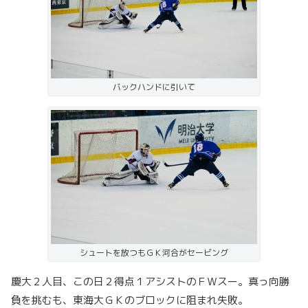
バックハンドに引いて
シュートを放つもＧＫ河合がセービング
慶大２人目、この日２得点１アシストのＦＷスー。真っ向勝
負を挑むも、東海大ＧＫのブロックに阻まれ失敗。