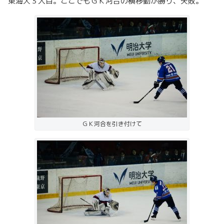
東海大３人目。ここでもＧＫ河合の横移動が勝り、失敗。
ＧＫ河合を引き付けて