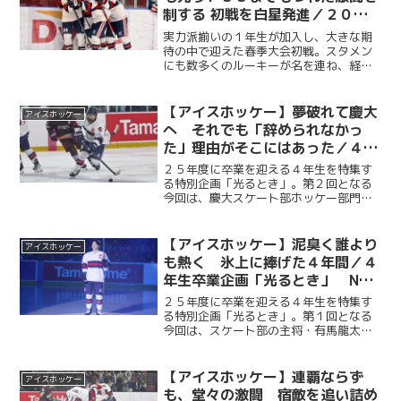
制する 初戦を白星発進／２０２
６年秩父宮杯第７３回関東大学ア
実力派揃いの１年生が加入し、大きな期
イスホッケー選手権大会
待の中で迎えた春季大会初戦。スタメン
にも数多くのルーキーが名を連ね、経験
豊富な上級生とフレッシュな新戦力が共
に躍動する、見応えのある一戦となっ
た。 第１ピリオドにＦW・芝田光希（経
【アイスホッケー】夢破れて慶大
アイスホッケー
３・都市大附属）のゴール...
へ それでも「辞められなかっ
た」理由がそこにはあった／４年
生卒業企画「光るとき」 No.
２５年度に卒業を迎える４年生を特集す
２・勝見斗軌
る特別企画「光るとき」。第２回となる
今回は、慶大スケート部ホッケー部門が
誇る屈強のポイントゲッター・勝見斗軌
（法４・Ontario Hockey Academy）。
「氷上の格闘技」の名を体現するような
【アイスホッケー】泥臭く誰より
アイスホッケー
彼の...
も熱く 氷上に捧げた４年間／４
年生卒業企画「光るとき」 No.
１・有馬龍太
２５年度に卒業を迎える４年生を特集す
る特別企画「光るとき」。第１回となる
今回は、スケート部の主将・有馬龍太
（経４・武修館）。１年時から試合に出
場し、DFとして守備の要でありながら、
点が欲しい時に得点を決めるチームの柱
【アイスホッケー】連覇ならず
アイスホッケー
に成長した。４年生では主...
も、堂々の激闘 宿敵を追い詰め