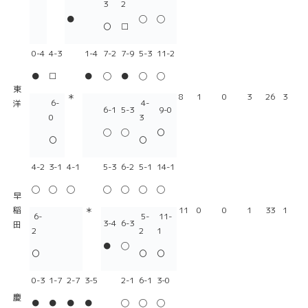
3
2
●
◯
◯
〇
□
0-4
4-3
1-4
7-2
7-9
5-3
11-2
●
□
●
◯
●
◯
◯
東
＊
8
1
0
3
26
3
6-
4-
洋
6-1
5-3
9-0
0
3
◯
◯
〇
〇
〇
4-2
3-1
4-1
5-3
6-2
5-1
14-1
◯
◯
◯
◯
◯
◯
◯
早
稲
＊
11
0
0
1
33
1
6-
5-
11-
3-4
6-3
田
2
2
1
●
◯
〇
〇
〇
0-3
1-7
2-7
3-5
2-1
6-1
3-0
慶
●
●
●
●
◯
◯
◯