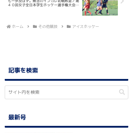
も一歩及ばず。無念のインカレ初戦敗退／第
４０回女子全日本学生ホッケー選手権大会
１回戦 ＶＳ聖泉大
ホーム
その他競技
アイスホッケー
記事を検索
最新号