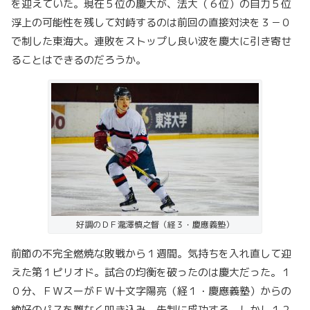
を迎えていた。現在５位の慶大が、法大（６位）の自力５位
浮上の可能性を残して対峙するのは前回の直接対決を３－０
で制した東海大。連敗をストップし良い波を慶大に引き寄せ
ることはできるのだろうか。
好調のＤＦ瀧澤慎之督（経３・慶應義塾）
前節の不完全燃焼な敗戦から１週間。気持ちを入れ直して迎
えた第１ピリオド。試合の均衡を破ったのは慶大だった。１
０分、ＦＷスーがＦＷ十文字陽亮（経１・慶應義塾）からの
絶好のパスを難なく叩き込み、先制に成功する。しかし１２