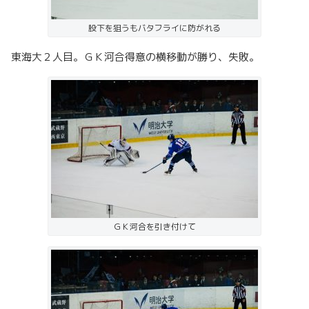
股下を狙うもバタフライに防がれる
東海大２人目。ＧＫ河合得意の横移動が勝り、失敗。
ＧＫ河合を引き付けて