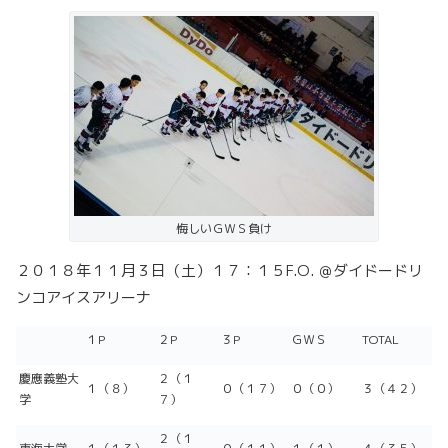
悔しいＧＷＳ負け
２０１８年１１月３日（土）１７：１５F.O. ＠ダイドードリ
ンコアイスアリーナ
１P
２P
３P
ＧＷＳ
TOTAL
慶應義塾大
２（１
１（８）
０（１７）
０（０）
３（４２）
学
７）
２（１