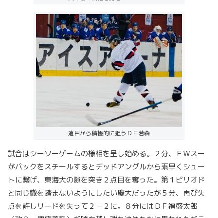
遠目から積極的に狙うＤＦ若森
試合はシーソーゲームの様相を呈し始める。２分、ＦＷスー
がパックをスチールするとデッドアングルから素早くシュー
トに繋げ、東海大の隙を突き２点目を奪った。第１ピリオド
と同じ轍を踏まないようにしたい慶大だったが５分、再び失
点を許しリードを失って２－２に。８分にはＤＦ福盛太郎