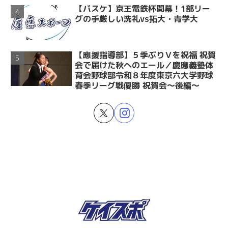
【バスケ】京王電鉄杯開幕！1部リー
グの手厳しい洗礼vs拓大・青学大
【應援指導部】５季ぶりＶを祝福 祝賀
会で届けた秋へのエール／慶應義塾体
育会野球部令和８年度東京六大学野球
春季リーグ戦優勝 祝賀会～後編～