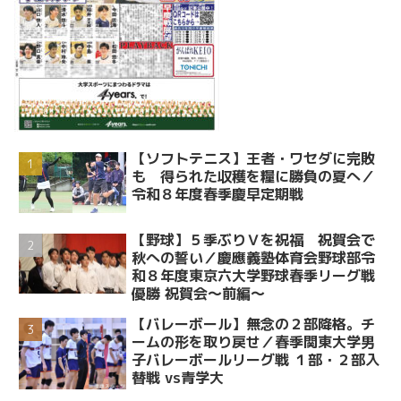
【ソフトテニス】王者・ワセダに完敗
も 得られた収穫を糧に勝負の夏へ／
令和８年度春季慶早定期戦
【野球】５季ぶりＶを祝福 祝賀会で
秋への誓い／慶應義塾体育会野球部令
和８年度東京六大学野球春季リーグ戦
優勝 祝賀会～前編～
【バレーボール】無念の２部降格。チ
ームの形を取り戻せ／春季関東大学男
子バレーボールリーグ戦 １部・２部入
替戦 vs青学大