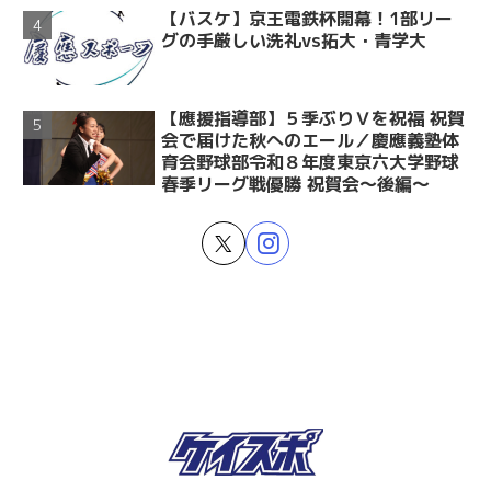
【バスケ】京王電鉄杯開幕！1部リー
グの手厳しい洗礼vs拓大・青学大
【應援指導部】５季ぶりＶを祝福 祝賀
会で届けた秋へのエール／慶應義塾体
育会野球部令和８年度東京六大学野球
春季リーグ戦優勝 祝賀会～後編～