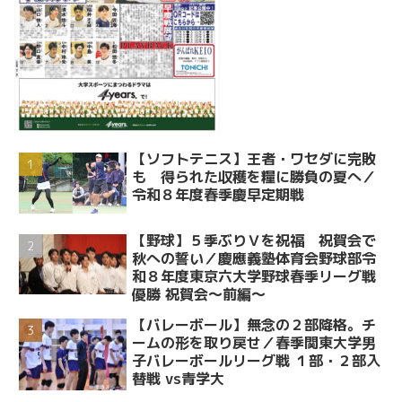
【ソフトテニス】王者・ワセダに完敗
も 得られた収穫を糧に勝負の夏へ／
令和８年度春季慶早定期戦
【野球】５季ぶりＶを祝福 祝賀会で
秋への誓い／慶應義塾体育会野球部令
和８年度東京六大学野球春季リーグ戦
優勝 祝賀会～前編～
【バレーボール】無念の２部降格。チ
ームの形を取り戻せ／春季関東大学男
子バレーボールリーグ戦 １部・２部入
替戦 vs青学大