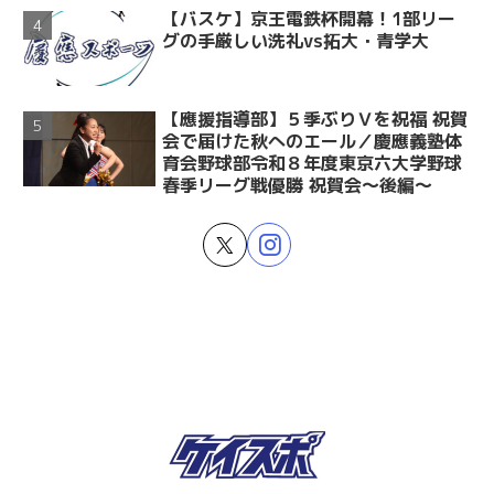
【バスケ】京王電鉄杯開幕！1部リー
グの手厳しい洗礼vs拓大・青学大
【應援指導部】５季ぶりＶを祝福 祝賀
会で届けた秋へのエール／慶應義塾体
育会野球部令和８年度東京六大学野球
春季リーグ戦優勝 祝賀会～後編～