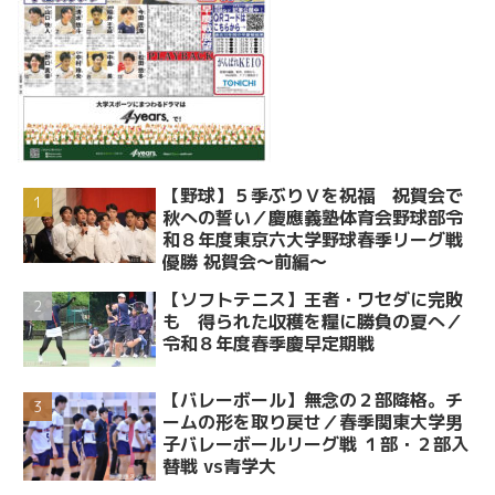
【野球】５季ぶりＶを祝福 祝賀会で
秋への誓い／慶應義塾体育会野球部令
和８年度東京六大学野球春季リーグ戦
優勝 祝賀会～前編～
【ソフトテニス】王者・ワセダに完敗
も 得られた収穫を糧に勝負の夏へ／
令和８年度春季慶早定期戦
【バレーボール】無念の２部降格。チ
ームの形を取り戻せ／春季関東大学男
子バレーボールリーグ戦 １部・２部入
替戦 vs青学大