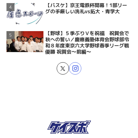
【バスケ】京王電鉄杯開幕！1部リー
グの手厳しい洗礼vs拓大・青学大
【野球】５季ぶりＶを祝福 祝賀会で
秋への誓い／慶應義塾体育会野球部令
和８年度東京六大学野球春季リーグ戦
優勝 祝賀会～前編～