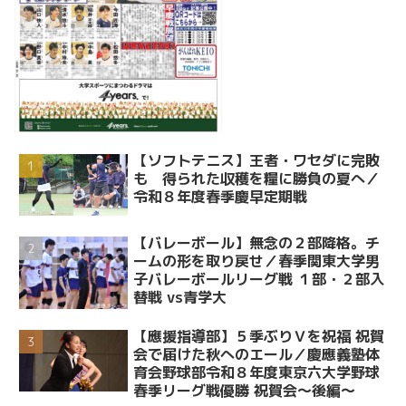
【ソフトテニス】王者・ワセダに完敗
も 得られた収穫を糧に勝負の夏へ／
令和８年度春季慶早定期戦
【バレーボール】無念の２部降格。チ
ームの形を取り戻せ／春季関東大学男
子バレーボールリーグ戦 １部・２部入
替戦 vs青学大
【應援指導部】５季ぶりＶを祝福 祝賀
会で届けた秋へのエール／慶應義塾体
育会野球部令和８年度東京六大学野球
春季リーグ戦優勝 祝賀会～後編～