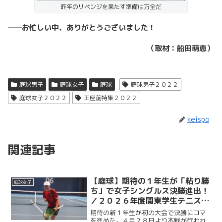
昨年のリベンジを果たす準備は万全だ
——お忙しい中、ありがとうございました！
（取材：船田萌恵）
庭球男子
庭球女子
庭球
庭球男子２０２２
庭球女子２０２２
王座前特集２０２２
keispo
関連記事
【庭球】期待の１年生が「粘り勝
庭球女子
ち」で女子シングルス決勝進出！
／２０２６年度関東学生テニスト
ーナメント
期待の新１年生が初の大会で決勝にコマ
を進めた。４月２８日より本戦が行われ