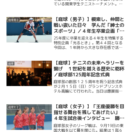
ている関東学生テニストーナメント。大
会８日目となる５月４日、最高気温２６
度と、ゴールデンウイークとは思えぬ暑
さに加え最大１０メートルの強風が吹い
【庭球（男子）】模索し、仲間と
庭球男子
たこの日、内藤悠香（総政...
戦い抜いた日々 学んだ「紳士の
スポーツ」／４年生卒業企画「光
るとき」 No.44・菅谷優作
25年度に卒業を迎える４年生を特集する
特別企画「光るとき」。第４４回となる
今回は、１年時から大きな存在感で活躍
し続けた菅谷優作（法４・慶應）。その
活躍の裏にある葛藤と努力。引退した今
だからこそ語れるその思いに迫る。
【庭球】テニスの未来へラリーを
庭球
繋げ １世紀を越える歴史に乾杯
／庭球部125周年記念式典
庭球部の創部１２５周年を祝う記念式典
が２月１５日（日）グランドプリンスホ
テル高輪にて行われた。当日は應援指導
部をはじめ、庭球部OBの伊藤公平塾長な
ど多くのOB、OGや慶大関係者が集ま
り、慶大庭球部の映えある実績と輝かし
【庭球（女子）】「王座優勝を目
庭球女子
い未来を象徴するような...
指せる舞台を残してあげたい」
４年生試合後インタビュー 勝利
掴めず１部６位で入替戦へ／関東
庭球部女子のリーグ戦は、９月19日の東
大学テニスリーグ1部vs東国大
国大戦を以て幕を閉じた。結果は１部６