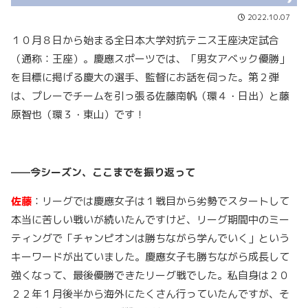
2022.10.07
１０月８日から始まる全日本大学対抗テニス王座決定試合
（通称：王座）。慶應スポーツでは、「男女アベック優勝」
を目標に掲げる慶大の選手、監督にお話を伺った。第２弾
は、プレーでチームを引っ張る佐藤南帆（環４・日出）と藤
原智也（環３・東山）です！
——今シーズン、ここまでを振り返って
佐藤
：リーグでは慶應女子は１戦目から劣勢でスタートして
本当に苦しい戦いが続いたんですけど、リーグ期間中のミー
ティングで「チャンピオンは勝ちながら学んでいく」という
キーワードが出ていました。慶應女子も勝ちながら成長して
強くなって、最後優勝できたリーグ戦でした。私自身は２０
２２年１月後半から海外にたくさん行っていたんですが、そ