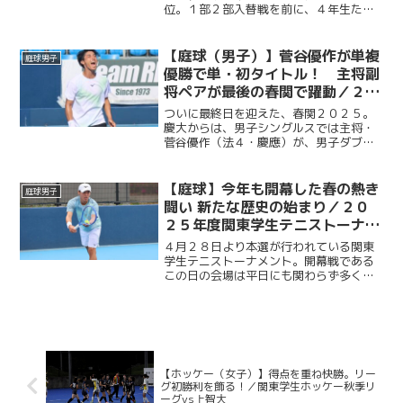
位。１部２部入替戦を前に、４年生たち
は何を思うのか。リーグ戦を戦い終え、
入替戦を控える彼女たちの想いに迫る。
今回は女子部４年生である、主将・大橋
【庭球（男子）】菅谷優作が単複
庭球男子
麗美華選手（総４・光明...
優勝で単・初タイトル！ 主将副
将ペアが最後の春関で躍動／２０
２５年関東学生テニストーナメン
ついに最終日を迎えた、春関２０２５。
ト大会（春関）
慶大からは、男子シングルスでは主将・
菅谷優作（法４・慶應）が、男子ダブル
スは菅谷優作（主将）・有本響（副将／
総４・慶應）ペアが決勝に駒を進めた。
シングルス決勝は、菅谷の１セットダウ
【庭球】今年も開幕した春の熱き
庭球男子
ンからスタート。それでも...
闘い 新たな歴史の始まり／２０
２５年度関東学生テニストーナメ
ント
４月２８日より本選が行われている関東
学生テニストーナメント。開幕戦である
この日の会場は平日にも関わらず多くの
選手や観客であふれかえっていた。朝か
ら空は厚い雨雲に覆われ若干の涼しさを
感じさせるも、そんな天気とは対照的に
熱気と歓喜にあふれる有明...
【ホッケー（女子）】得点を重ね快勝。リー
グ初勝利を飾る！／関東学生ホッケー秋季リ
ーグvs上智大