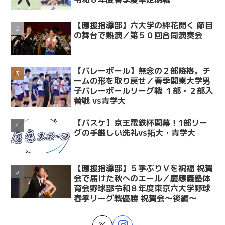
【應援指導部】六大学の絆花開く 節目
の舞台で熱演／第５０回合同演奏会
【バレーボール】無念の２部降格。チ
ームの形を取り戻せ／春季関東大学男
子バレーボールリーグ戦 １部・２部入
替戦 vs青学大
【バスケ】京王電鉄杯開幕！1部リー
グの手厳しい洗礼vs拓大・青学大
【應援指導部】５季ぶりＶを祝福 祝賀
会で届けた秋へのエール／慶應義塾体
育会野球部令和８年度東京六大学野球
春季リーグ戦優勝 祝賀会～後編～