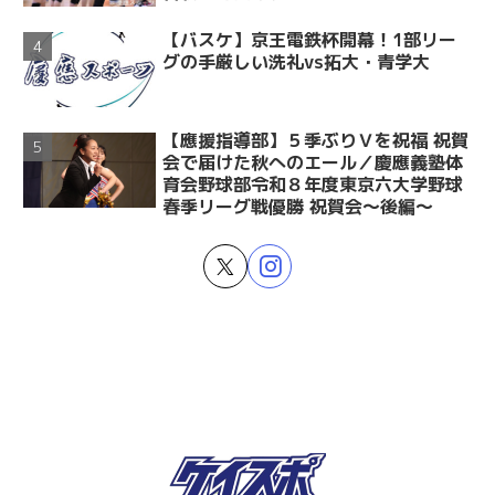
【バスケ】京王電鉄杯開幕！1部リー
グの手厳しい洗礼vs拓大・青学大
【應援指導部】５季ぶりＶを祝福 祝賀
会で届けた秋へのエール／慶應義塾体
育会野球部令和８年度東京六大学野球
春季リーグ戦優勝 祝賀会～後編～