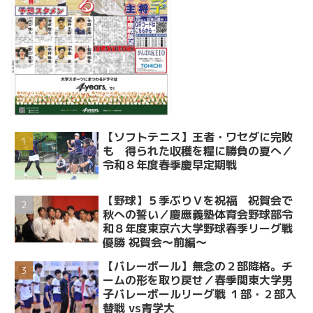
【ソフトテニス】王者・ワセダに完敗
も 得られた収穫を糧に勝負の夏へ／
令和８年度春季慶早定期戦
【野球】５季ぶりＶを祝福 祝賀会で
秋への誓い／慶應義塾体育会野球部令
和８年度東京六大学野球春季リーグ戦
優勝 祝賀会～前編～
【バレーボール】無念の２部降格。チ
ームの形を取り戻せ／春季関東大学男
子バレーボールリーグ戦 １部・２部入
替戦 vs青学大