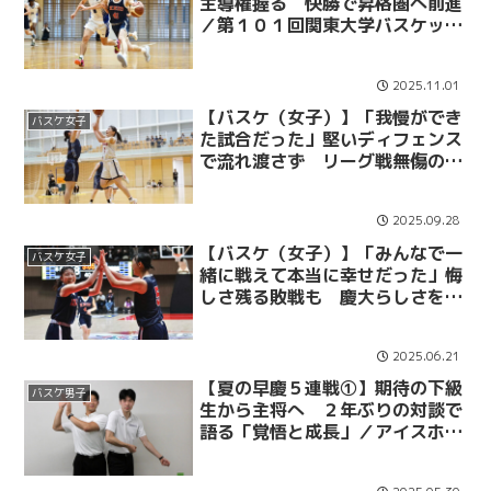
主導権握る 快勝で昇格圏へ前進
／第１０１回関東大学バスケット
ボールリーグ戦 vs 帝京平成大
2025.11.01
【バスケ（女子）】「我慢ができ
バスケ女子
た試合だった」堅いディフェンス
で流れ渡さず リーグ戦無傷の４
連勝／第７５回関東大学女子バス
ケットボールリーグ戦 vs上武大
2025.09.28
【バスケ（女子）】「みんなで一
バスケ女子
緒に戦えて本当に幸せだった」悔
しさ残る敗戦も 慶大らしさを貫
いた４０分間／第８３回早慶バス
ケットボール定期戦
2025.06.21
【夏の早慶５連戦①】期待の下級
バスケ男子
生から主将へ ２年ぶりの対談で
語る「覚悟と成長」／アイスホッ
ケー×バスケ