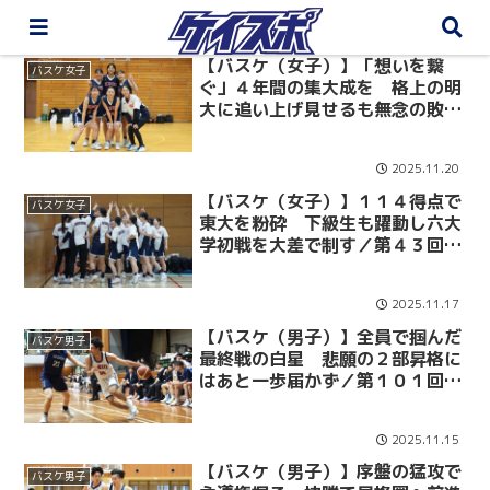
【バスケ（女子）】「想いを繋
バスケ女子
ぐ」４年間の集大成を 格上の明
大に追い上げ見せるも無念の敗戦
／第４３回東京六大学女子バスケ
ットボール対抗戦
2025.11.20
【バスケ（女子）】１１４得点で
バスケ女子
東大を粉砕 下級生も躍動し六大
学初戦を大差で制す／第４３回東
京六大学女子バスケットボール対
抗戦 vs 東大
2025.11.17
【バスケ（男子）】全員で掴んだ
バスケ男子
最終戦の白星 悲願の２部昇格に
はあと一歩届かず／第１０１回関
東大学バスケットボールリーグ戦
vs 学習院大
2025.11.15
【バスケ（男子）】序盤の猛攻で
バスケ男子