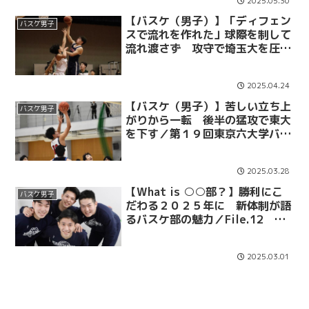
2025.05.30
【バスケ（男子）】「ディフェン
バスケ男子
スで流れを作れた」球際を制して
流れ渡さず 攻守で埼玉大を圧倒
／第７４回関東大学バスケットボ
ール選手権大会
2025.04.24
【バスケ（男子）】苦しい立ち上
バスケ男子
がりから一転 後半の猛攻で東大
を下す／第１９回東京六大学バス
ケットボールリーグ戦
2025.03.28
【What is ○○部？】勝利にこ
バスケ男子
だわる２０２５年に 新体制が語
るバスケ部の魅力／File.12 バ
スケットボール部男子
2025.03.01