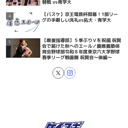
替戦 vs青学大
【バスケ】京王電鉄杯開幕！1部リー
グの手厳しい洗礼vs拓大・青学大
【應援指導部】５季ぶりＶを祝福 祝賀
会で届けた秋へのエール／慶應義塾体
育会野球部令和８年度東京六大学野球
春季リーグ戦優勝 祝賀会～後編～