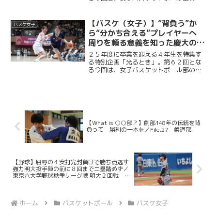
井楓子（商４・吉祥女子）。コートに立
てない時間も重ねた中で、それでも“好
き”を貫いてたどり着いた、彼女なりのバ
【バスケ（女子）】“背負う”か
バスケ女子
スケの形とは＿＿。
ら“分かち合える”プレイヤーへ
周りを頼る意義を知った慶大のエ
ース／４年生卒業企画「光ると
２５年度に卒業を迎える４年生を特集す
き」 No.62・河村さくら
る特別企画「光るとき」。第６２回とな
る今回は、女子バスケットボール部の河
村さくら（文４・松陽）。下級生時代か
ら試合に出場し、人一倍強い責任感でチ
ームを支えてきた河村。慶大女子バスケ
部のエースとして歩んだ軌...
【What is ○○部？】創部148年の伝統を背
負って 勝利の一本を／File.27 柔道部
【野球】屈辱の４安打完封負けで勝ち点逃す
強力明大投手陣の前に８回まで二塁踏めず／
東京六大学野球秋季リーグ戦 明大２回戦 ＠
明治神宮野球場
ホーム
バスケットボール
バスケ女子