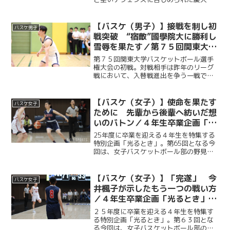
が、第２Q以降は順調に得点を重ねて意地
を見せた。強敵の早大相手に悔しい敗戦
を喫したものの、最後まで慶應らしい泥
【バスケ（男子）】接戦を制し初
バスケ男子
臭いバスケを貫き、４...
戦突破 “宿敵”國學院大に勝利し
雪辱を果たす／第７５回関東大学
バスケットボール選手権大会vs國
第７５回関東大学バスケットボール選手
學院大
権大会の初戦。対戦相手は昨年のリーグ
戦において、入替戦進出を争う一戦で敗
れ、２部昇格への道を絶たれた宿敵・國
學院大である。今年度副将の服部怜恩
（商３・大垣北）を中心に、前半は攻守
【バスケ（女子）】使命を果たす
バスケ女子
ともに相手を圧倒する。後半...
ために 先輩から後輩へ紡いだ想
いのバトン／４年生卒業企画「光
るとき」 No.65・野見山洋実
25年度に卒業を迎える４年生を特集する
特別企画「光るとき」。第65回となる今
回は、女子バスケットボール部の野見山
洋実（法４・聖心女子）。野見山は、自
身には先輩が示してきた背中を受け継ぐ
使命があると感じていた。全てはチーム
【バスケ（女子）】「完遂」 今
バスケ女子
のために――その思い...
井楓子が示したもう一つの戦い方
／４年生卒業企画「光るとき」
No.63・今井楓子
２５年度に卒業を迎える４年生を特集す
る特別企画「光るとき」。第６３回とな
る今回は、女子バスケットボール部の今