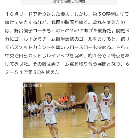
攻守で活躍した網野
１０点リードで折り返した慶大。しかし、第３Q序盤は立て
続けに失点するなど、我慢の時間が続く。流れを変えたの
は、野呂優子コーチもこの日のMVPにあげた網野だ。開始３
分にゴール下からチーム後半最初のゴールをあげると、続け
てバスケットカウントを奪いフロースローも決める。さらに
中央で自らカットしレイアップを沈め、約１分で７得点をあ
げてみせた。その後は両チーム点を取り合う展開となり、６
２―５１で第３Qを終えた。