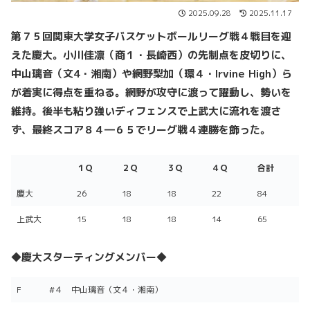
2025.09.28
2025.11.17
第７５回関東大学女子バスケットボールリーグ戦４戦目を迎
えた慶大。小川佳凛（商１・長崎西）の先制点を皮切りに、
中山璃音（文4・湘南）や網野梨加（環４・Irvine High）ら
が着実に得点を重ねる。網野が攻守に渡って躍動し、勢いを
維持。後半も粘り強いディフェンスで上武大に流れを渡さ
ず、最終スコア８４―６５でリーグ戦４連勝を飾った。
１Ｑ
２Ｑ
３Ｑ
４Ｑ
合計
慶大
26
18
18
22
84
上武大
15
18
18
14
65
◆慶大スターティングメンバー◆
F
#４ 中山璃音（文４・湘南）