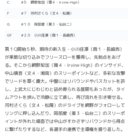
C
#５ 網野梨加（環４・Irvine High）
F
#７ 河村さくら（文４・松陽）
G
#１０ 岡部愛（薬３・仙台二）
GF
#２０ 小川佳凛（商１・長崎西）
第１Q開始５秒、期待の新入生・小川佳凛（商１・長崎西）
が果敢な切り込みでフリースローを獲得し、先制点をあげ
る。そこから網野梨加（環４・Irvine High）のインサイド、
中山璃音（文４・湘南）のスリーポイントなど、多彩な攻撃
でリードを築く慶大。中盤にはリバウンドやパスカットを許
し、上武大にじわじわと詰め寄られる展開もあったが、タイ
ムアウトを挟んで冷静に立て直し、再び流れを引き寄せる。
河村さくら（文４・松陽）のドライブを網野がフォローして
リングに押し込んだり、岡部愛（薬３・仙台二）のスリーポ
イントが外れた場面では中山がすかさずリバウンドから得点
に繋げたりするなど、各選手の連携で主導権を握り返した。