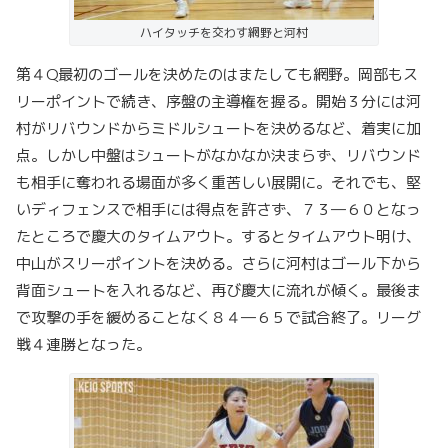
ハイタッチを交わす網野と河村
第４Q最初のゴールを決めたのはまたしても網野。岡部もス
リーポイントで続き、序盤の主導権を握る。開始３分には河
村がリバウンドからミドルシュートを決めるなど、着実に加
点。しかし中盤はシュートがなかなか決まらず、リバウンド
も相手に奪われる場面が多く重苦しい展開に。それでも、堅
いディフェンスで相手には得点を許さず、７３―６０となっ
たところで慶大のタイムアウト。するとタイムアウト明け、
中山がスリーポイントを決める。さらに河村はゴール下から
背面シュートを入れるなど、再び慶大に流れが傾く。最後ま
で攻撃の手を緩めることなく８４―６５で試合終了。リーグ
戦４連勝となった。