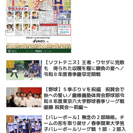
【ソフトテニス】王者・ワセダに完敗
も 得られた収穫を糧に勝負の夏へ／
令和８年度春季慶早定期戦
【野球】５季ぶりＶを祝福 祝賀会で
秋への誓い／慶應義塾体育会野球部令
和８年度東京六大学野球春季リーグ戦
優勝 祝賀会～前編～
【バレーボール】無念の２部降格。チ
ームの形を取り戻せ／春季関東大学男
子バレーボールリーグ戦 １部・２部入