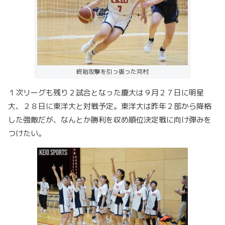
終始攻撃を引っ張った河村
１次リーグも残り２試合となった慶大は９月２７日に明星
大、２８日に東洋大と対戦予定。東洋大は昨年２部から降格
した強敵だが、なんとか勝利を収め順位決定戦に向け弾みを
つけたい。