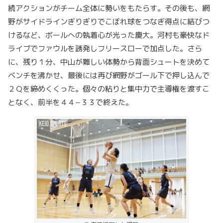
続アクションがチーム全体に勢いをもたらす。その後も、網
野がサイドラインぎりぎりでこぼれ球をつなぎ得点に結びつ
けるなど、ボールへの執着心が光った慶大。河村も豪快なド
ライブでファウルを誘発しフリースローで加点した。さら
に、残り１分、中山が難しい体勢から背面シュートを決めて
ベンチを沸かせ、最後には再び網野がゴール下で押し込んで
２Ｑを締めくくった。個々の粘りと集中力で主導権を渡すこ
となく、前半を４４−３３で終えた。