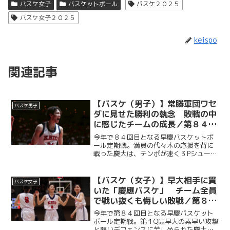
バスケ女子
バスケットボール
バスケ２０２５
バスケ女子２０２５
keispo
関連記事
【バスケ（男子）】常勝軍団ワセ
バスケ男子
ダに見せた勝利の執念 敗戦の中
に感じたチームの成長／第８４回
早慶バスケットボール定期戦
今年で８４回目となる早慶バスケットボ
ール定期戦。満員の代々木の応援を背に
戦った慶大は、テンポが速く３Pシュート
を多投する早大のバスケに終始苦しめら
れるも、副将・服部怜恩（商３・大垣
北）や桑原佑尚（総２・済々黌）を中心
【バスケ（女子）】早大相手に貫
バスケ女子
に得点を重ねていく。早大...
いた「慶應バスケ」 チーム全員
で戦い抜くも悔しい敗戦／第８４
回早慶バスケットボール定期戦
今年で第８４回目となる早慶バスケット
ボール定期戦。第１Qは早大の素早い攻撃
と堅いデフェンスに苦しめられた慶大だ