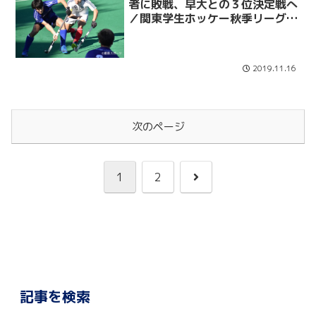
者に敗戦、早大との３位決定戦へ
／関東学生ホッケー秋季リーグ順
位決定予選 ＶＳ山梨学院大
2019.11.16
次のページ
次
1
2
へ
記事を検索