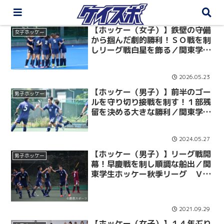
【ホッケー（女子）】鉄壁の守備
女子ホッケー
から掴んだ劇的勝利！ＳＯ戦を制
しリーグ戦白星を飾る／関東学生
ホッケー春季リーグ第３回戦vs学
習院大
2026.05.23
【ホッケー（男子）】前半のゴー
男子ホッケー
ルを守り切り接戦を制す！１部残
留を決める大きな勝利／関東学生
ホッケー春季リーグ順位決定戦
vs日本体育大
2024.05.27
【ホッケー（男子）】リーグ戦開
男子ホッケー
幕！早慶戦を制し順調な船出／関
東学生ホッケー秋季リーグ ＶＳ
早大
2021.09.29
【ホッケー（女子）】１４年ぶり