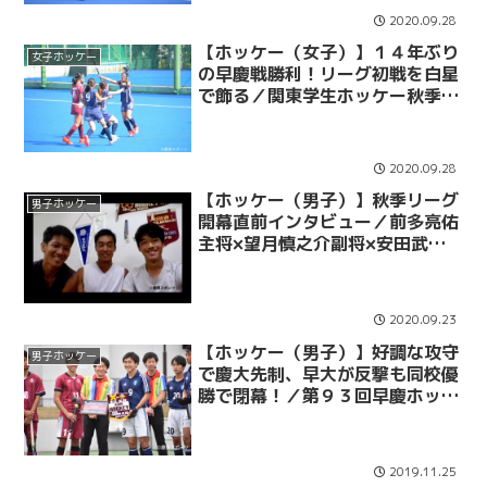
2020.09.28
【ホッケー（女子）】１４年ぶり
女子ホッケー
の早慶戦勝利！リーグ初戦を白星
で飾る／関東学生ホッケー秋季リ
ーグ ＶＳ早大
2020.09.28
【ホッケー（男子）】秋季リーグ
男子ホッケー
開幕直前インタビュー／前多亮佑
主将×望月慎之介副将×安田武大
副将
2020.09.23
【ホッケー（男子）】好調な攻守
男子ホッケー
で慶大先制、早大が反撃も同校優
勝で閉幕！／第９３回早慶ホッケ
ー定期戦
2019.11.25