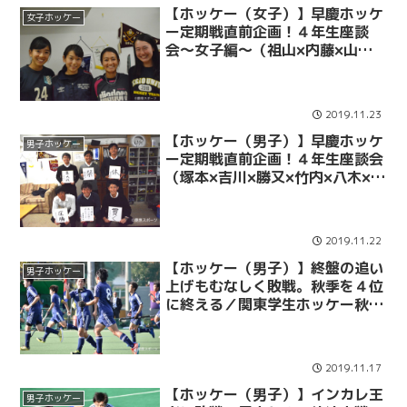
【ホッケー（女子）】早慶ホッケ
女子ホッケー
ー定期戦直前企画！４年生座談
会〜女子編〜（祖山×内藤×山田×
西本）
2019.11.23
【ホッケー（男子）】早慶ホッケ
男子ホッケー
ー定期戦直前企画！４年生座談会
（塚本×吉川×勝又×竹内×八木×渡
邊）
2019.11.22
【ホッケー（男子）】終盤の追い
男子ホッケー
上げもむなしく敗戦。秋季を４位
に終える／関東学生ホッケー秋季
リーグ３―４位決定戦 ＶＳ早大
2019.11.17
【ホッケー（男子）】インカレ王
男子ホッケー