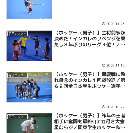
2020.11.23
【ホッケー（男子）】主将前多が
男子ホッケー
決めた！インカレのリベンジを果
たし８年ぶりのリーグ３位！／関
東学生ホッケー秋季リーグ ３位
決定戦 ＶＳ早大
2020.11.15
【ホッケー（男子）】早慶戦に敗
男子ホッケー
れ無念のインカレ１回戦敗退／第
６９回全日本学生ホッケー選手権
大会 １回戦 ＶＳ早大
2020.10.27
【ホッケー（男子）】昨年の王者
男子ホッケー
相手に奮闘も最終Qに力尽き大金
星ならず／関東学生ホッケー秋季