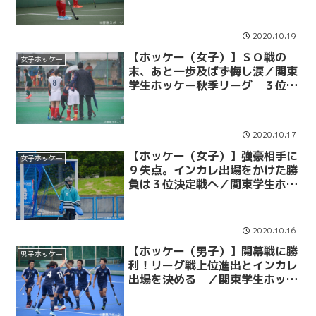
リーグ準決勝 ＶＳ山梨学院大
2020.10.19
【ホッケー（女子）】ＳＯ戦の
女子ホッケー
末、あと一歩及ばず悔し涙／関東
学生ホッケー秋季リーグ ３位決
定戦 ＶＳ東農大
2020.10.17
【ホッケー（女子）】強豪相手に
女子ホッケー
９失点。インカレ出場をかけた勝
負は３位決定戦へ／関東学生ホッ
ケー秋季リーグ ＶＳ山学大
2020.10.16
【ホッケー（男子）】開幕戦に勝
男子ホッケー
利！リーグ戦上位進出とインカレ
出場を決める ／関東学生ホッケ
ー秋季リーグ ＶＳ東農大