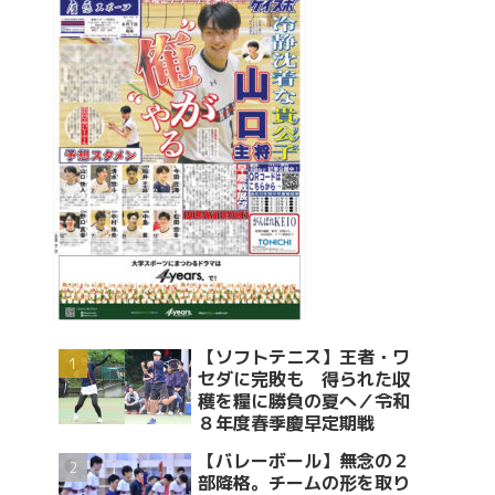
【ソフトテニス】王者・ワ
セダに完敗も 得られた収
穫を糧に勝負の夏へ／令和
８年度春季慶早定期戦
【バレーボール】無念の２
部降格。チームの形を取り