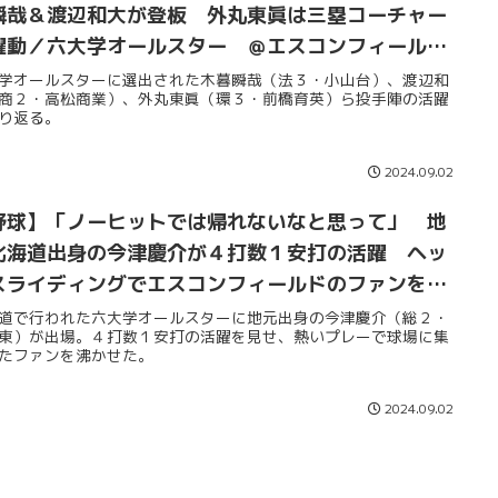
瞬哉＆渡辺和大が登板 外丸東眞は三塁コーチャー
躍動／六大学オールスター ＠エスコンフィールド
ＯＫＫＡＩＤＯ
学オールスターに選出された木暮瞬哉（法３・小山台）、渡辺和
商２・高松商業）、外丸東眞（環３・前橋育英）ら投手陣の活躍
り返る。
2024.09.02
野球】「ノーヒットでは帰れないなと思って」 地
北海道出身の今津慶介が４打数１安打の活躍 ヘッ
スライディングでエスコンフィールドのファンを沸
せる／六大学オールスター ＠エスコンフィールド
道で行われた六大学オールスターに地元出身の今津慶介（総２・
東）が出場。４打数１安打の活躍を見せ、熱いプレーで球場に集
ＯＫＫＡＩＤＯ
たファンを沸かせた。
2024.09.02