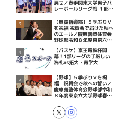
戻せ／春季関東大学男子バ
レーボールリーグ戦 １部・
２部入替戦 vs青学大
【應援指導部】５季ぶりＶ
を祝福 祝賀会で届けた秋へ
のエール／慶應義塾体育会
野球部令和８年度東京六大
学野球春季リーグ戦優勝 祝
【バスケ】京王電鉄杯開
賀会～後編～
幕！1部リーグの手厳しい
洗礼vs拓大・青学大
【野球】５季ぶりＶを祝
福 祝賀会で秋への誓い／
慶應義塾体育会野球部令和
８年度東京六大学野球春季
リーグ戦優勝 祝賀会～前編
～