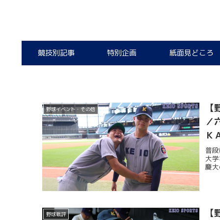
競技別記事
特別企画
紙面見どころ
【
野球イベント・その他
／
Ｋ
普段
大学
慶大
【
野球戦評