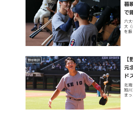
暮
で
Ｈ
六大
大（
を振
【
野球戦評
元
ド
か
北海
旭川
Ｈ
まっ