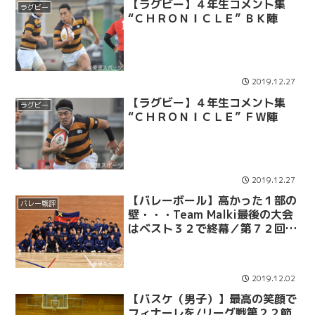
【ラグビー】４年生コメント集
ラグビー
“ＣＨＲＯＮＩＣＬＥ” ＢＫ陣
2019.12.27
【ラグビー】４年生コメント集
ラグビー
“ＣＨＲＯＮＩＣＬＥ” ＦＷ陣
2019.12.27
【バレーボール】高かった１部の
バレー戦評
壁・・・Team Malki最後の大会
はベスト３２で終幕／第７２回全
日本バレーボール大学男子選手権
２回戦 ｖｓ筑波大
2019.12.02
【バスケ（男子）】最高の笑顔で
フィナーレを/リーグ戦第２２節