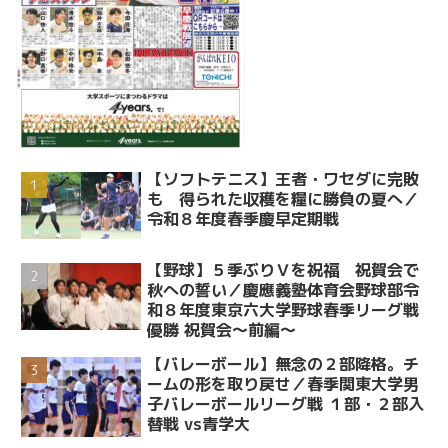
【ソフトテニス】王者・ワセダに完敗
も 得られた収穫を糧に勝負の夏へ／
令和８年度春季慶早定期戦
【野球】５季ぶりＶを祝福 祝賀会で
秋への誓い／慶應義塾体育会野球部令
和８年度東京六大学野球春季リーグ戦
優勝 祝賀会～前編～
【バレーボール】無念の２部降格。チ
ームの形を取り戻せ／春季関東大学男
子バレーボールリーグ戦 １部・２部入
替戦 vs青学大