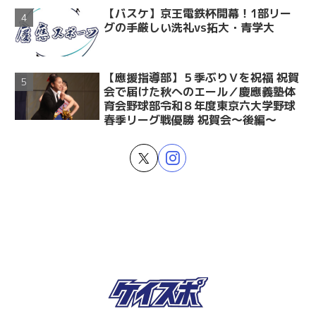
【バスケ】京王電鉄杯開幕！1部リー
グの手厳しい洗礼vs拓大・青学大
【應援指導部】５季ぶりＶを祝福 祝賀
会で届けた秋へのエール／慶應義塾体
育会野球部令和８年度東京六大学野球
春季リーグ戦優勝 祝賀会～後編～