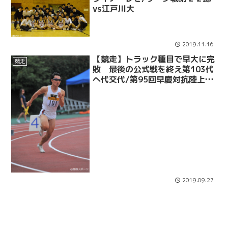
vs江戸川大
2019.11.16
【競走】トラック種目で早大に完
競走
敗 最後の公式戦を終え第103代
へ代交代/第95回早慶対抗陸上競
技会
2019.09.27