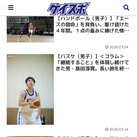
【ハンドボール（男子）】「エー
ハンドボール
スの宿命」を背負い、駆け抜けた
４年間。１点の重みに捧げた情熱
の軌跡。／４年生卒業企画「光る
とき」 No.23 川瀬寛人
2026.03.04
【バスケ（男子）】＜コラム＞
「継続すること」を体現し続けて
きた男・髙田淳貴。長い旅を終え
た彼が、チームにもたらしたも
の。
2020.03.24