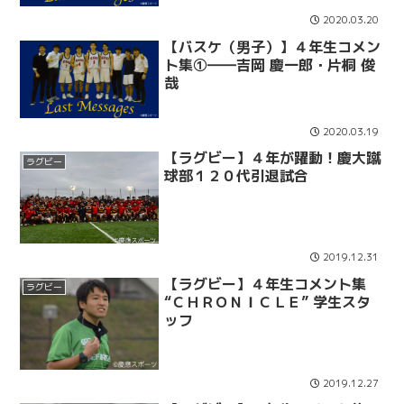
2020.03.20
【バスケ（男子）】４年生コメン
ト集①――吉岡 慶一郎・片桐 俊
哉
2020.03.19
【ラグビー】４年が躍動！慶大蹴
ラグビー
球部１２０代引退試合
2019.12.31
【ラグビー】４年生コメント集
ラグビー
“ＣＨＲＯＮＩＣＬＥ” 学生スタ
ッフ
2019.12.27