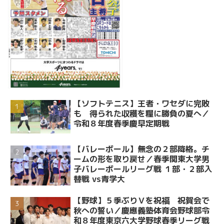
【ソフトテニス】王者・ワセダに完敗
も 得られた収穫を糧に勝負の夏へ／
令和８年度春季慶早定期戦
【バレーボール】無念の２部降格。チ
ームの形を取り戻せ／春季関東大学男
子バレーボールリーグ戦 １部・２部入
替戦 vs青学大
【野球】５季ぶりＶを祝福 祝賀会で
秋への誓い／慶應義塾体育会野球部令
和８年度東京六大学野球春季リーグ戦