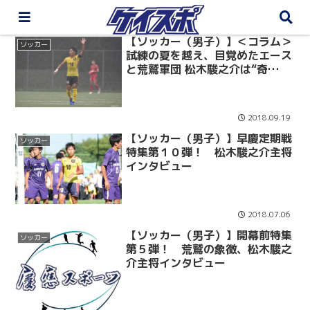
【ソッカー（男子）】＜コラム＞
ソッカー
試練の夏を越え、目覚めたエース
と荒鷲軍団 松木駿之介は“奇
跡”を信じる
2018.09.19
【ソッカー（男子）】早慶定期戦
ソッカー
特集第１０弾！ 松木駿之介主将
インタビュー
2018.07.06
【ソッカー（男子）】開幕前特集
ソッカー
第５弾！ 荒鷲の象徴、松木駿之
介主将インタビュー