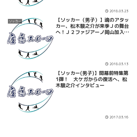
2018.03.23
【ソッカー（男子）】魂のアタッ
ソッカー
カー、松木駿之介が来季Ｊの舞台
へ！Ｊ２ファジアーノ岡山加入が
内定！
2018.03.13
【ソッカー(男子)】開幕前特集第
1弾！ 大ケガからの復活へ、松
木駿之介インタビュー
2017.03.16