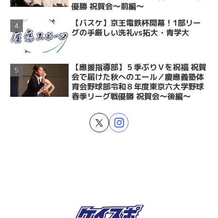
優勝 祝賀会～前編～
【バスケ】京王電鉄杯開幕！1部リー
グの手厳しい洗礼vs拓大・青学大
【應援指導部】５季ぶりＶを祝福 祝賀
会で届けた秋へのエール／慶應義塾体
育会野球部令和８年度東京六大学野球
春季リーグ戦優勝 祝賀会～後編～