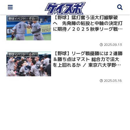
【野球】猛打奮う法大打線撃破
野球イベント・その他
へ 先発陣の粘投と中軸の決定打
に期待／２０２５秋季リーグ戦
法大戦展望
2025.09.13
【野球】リーグ戦優勝には２連勝
野球イベント・その他
＆勝ち点はマスト 総合力で法大
を上回れるか ／ 東京六大学野球
２０２５春季リーグ戦 法大戦展
望
2025.05.16