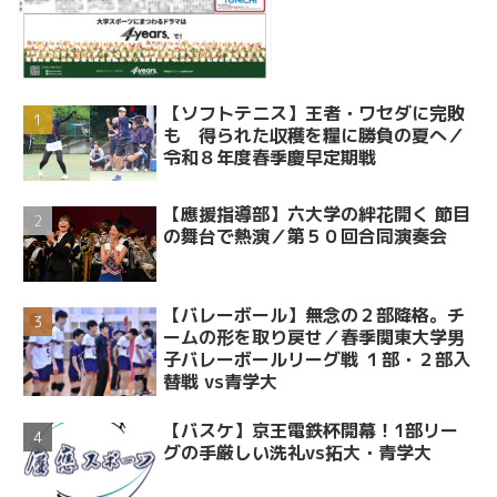
【ソフトテニス】王者・ワセダに完敗
も 得られた収穫を糧に勝負の夏へ／
令和８年度春季慶早定期戦
【應援指導部】六大学の絆花開く 節目
の舞台で熱演／第５０回合同演奏会
【バレーボール】無念の２部降格。チ
ームの形を取り戻せ／春季関東大学男
子バレーボールリーグ戦 １部・２部入
替戦 vs青学大
【バスケ】京王電鉄杯開幕！1部リー
グの手厳しい洗礼vs拓大・青学大