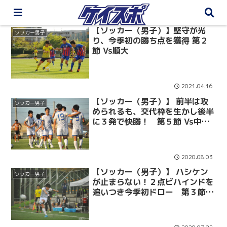
【ソッカー（男子）】堅守が光
ソッカー男子
り、今季初の勝ち点を獲得 第２
節 Vs順大
2021.04.16
【ソッカー（男子）】 前半は攻
ソッカー男子
められるも、交代枠を生かし後半
に３発で快勝！ 第５節 Vs中央
大
2020.08.03
【ソッカー（男子）】 ハシケン
ソッカー男子
が止まらない！２点ビハインドを
追いつき今季初ドロー 第３節
vs法政大