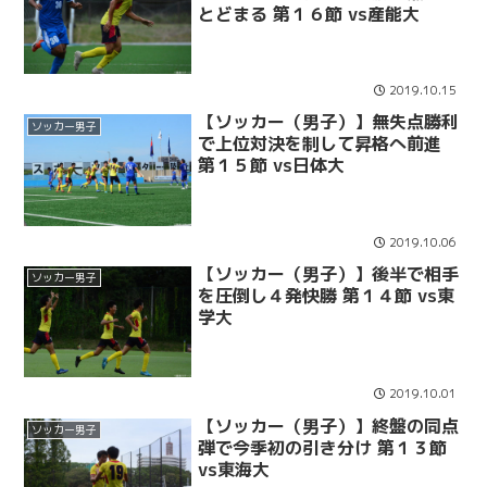
とどまる 第１６節 vs産能大
2019.10.15
【ソッカー（男子）】無失点勝利
ソッカー男子
で上位対決を制して昇格へ前進
第１５節 vs日体大
2019.10.06
【ソッカー（男子）】後半で相手
ソッカー男子
を圧倒し４発快勝 第１４節 vs東
学大
2019.10.01
【ソッカー（男子）】終盤の同点
ソッカー男子
弾で今季初の引き分け 第１３節
vs東海大