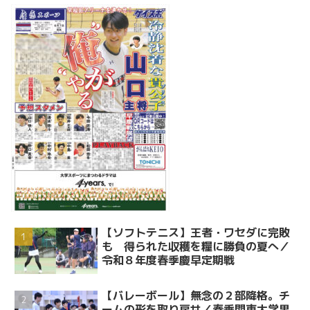
【ソフトテニス】王者・ワセダに完敗
も 得られた収穫を糧に勝負の夏へ／
令和８年度春季慶早定期戦
【バレーボール】無念の２部降格。チ
ームの形を取り戻せ／春季関東大学男