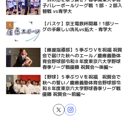
子バレーボールリーグ戦 １部・２部入
替戦 vs青学大
【バスケ】京王電鉄杯開幕！1部リー
グの手厳しい洗礼vs拓大・青学大
【應援指導部】５季ぶりＶを祝福 祝賀
会で届けた秋へのエール／慶應義塾体
育会野球部令和８年度東京六大学野球
春季リーグ戦優勝 祝賀会～後編～
【野球】５季ぶりＶを祝福 祝賀会で
秋への誓い／慶應義塾体育会野球部令
和８年度東京六大学野球春季リーグ戦
優勝 祝賀会～前編～