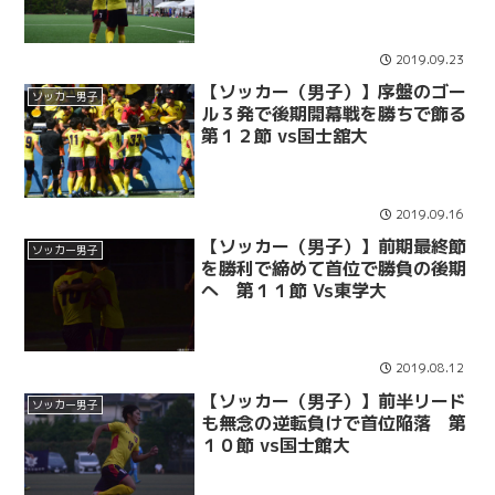
2019.09.23
【ソッカー（男子）】序盤のゴー
ソッカー男子
ル３発で後期開幕戦を勝ちで飾る
第１２節 vs国士舘大
2019.09.16
【ソッカー（男子）】前期最終節
ソッカー男子
を勝利で締めて首位で勝負の後期
へ 第１１節 Vs東学大
2019.08.12
【ソッカー（男子）】前半リード
ソッカー男子
も無念の逆転負けで首位陥落 第
１０節 vs国士館大