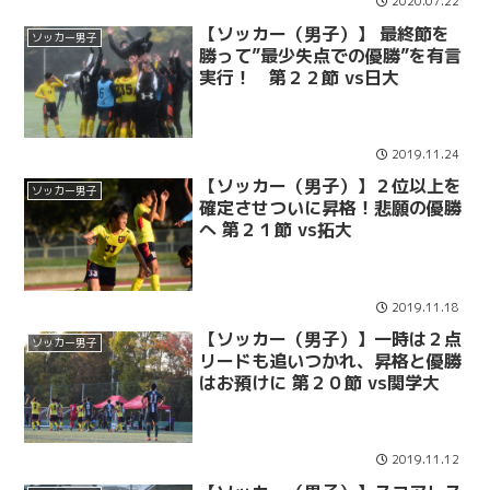
2020.07.22
【ソッカー（男子）】 最終節を
ソッカー男子
勝って”最少失点での優勝”を有言
実行！ 第２２節 vs日大
2019.11.24
【ソッカー（男子）】２位以上を
ソッカー男子
確定させついに昇格！悲願の優勝
へ 第２１節 vs拓大
2019.11.18
【ソッカー（男子）】一時は２点
ソッカー男子
リードも追いつかれ、昇格と優勝
はお預けに 第２０節 vs関学大
2019.11.12