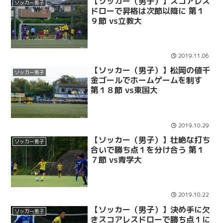
【ソッカー（男子）】スコアレス
ソッカー男子
ドローで昇格は次節以降に 第１
９節 vs立教大
2019.11.06
【ソッカー（男子）】松岡の値千
ソッカー男子
金ゴールでホームゲームを制す
第１８節 vs東国大
2019.10.29
【ソッカー（男子）】壮絶な打ち
ソッカー男子
合いで勝ち点１を分け合う 第１
７節 vs青学大
2019.10.22
【ソッカー（男子）】決め手に欠
ソッカー男子
きスコアレスドローで勝ち点１に