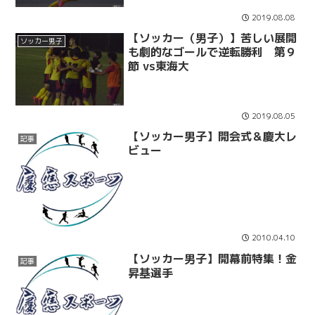
2019.08.08
【ソッカー（男子）】苦しい展開
ソッカー男子
も劇的なゴールで逆転勝利 第９
節 vs東海大
2019.08.05
【ソッカー男子】開会式＆慶大レ
記事
ビュー
2010.04.10
【ソッカー男子】開幕前特集！金
記事
昇基選手