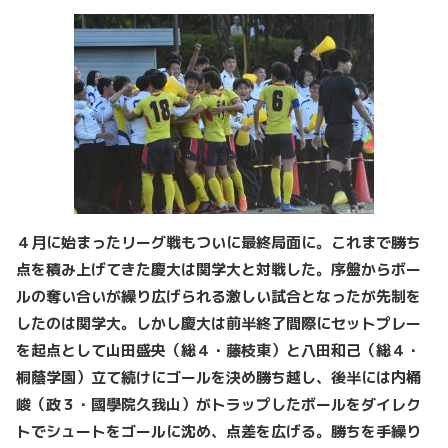
４月に始まったリーグ戦もついに最終局面に。これまで勝ち
点を積み上げてきた慶大は関学大と対戦した。序盤からボー
ルの奪い合いが繰り広げられる激しい試合となったが先制を
したのは関学大。しかし慶大は前半終了間際にセットプレー
を起点として山田盛央（総４・藤枝東）と八田和己（総４・
桐蔭学園）立て続けにゴールを決め勝ち越し、後半には内桶
峻（政３・國學院久我山）がトラップしたボールをダイレク
トでシュートをゴールに沈め、点差を広げる。勝ちを手繰り