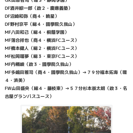
GK田原智司（環３・静岡学園）
DF酒井綜一郎（政２・慶應義塾）
DF沼崎和弥（商４・暁星）
DF野村京平（総４・國學院久我山）
MF八田和己（総４・桐蔭学園）
MF落合祥也（商４・横浜FCユース）
MF橋本健人（総２・横浜FCユース）
MF松岡瑠夢（総３・東京FCユース）
MF内桶峻（政３・國學院久我山）
MF多嶋田雅司（商４・國學院久我山）→７９分福本拓海（環
４・済美）
FW山田盛央（総４・藤枝東）→５７分杉本崇太朗（政３・名
古屋グランパスユース）