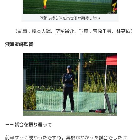
次節は持ち味を出せるか期待したい
（記事：榎本大輝、室留裕介、写真：菅原千尋、林亮佑）
淺海友峰監督
－－試合を振り返って
前半すごく硬かったですね。昇格がかかった試合でしたけ