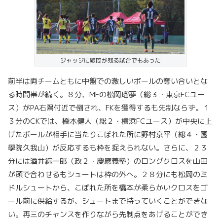
ジャッジに疑問が残る試合でもあった
前半は両チームともに中盤での激しいボールの奪い合いとな
る時間帯が続く。８分、MFの松岡瑠夢（総３・東京FCユー
ス）がPA右隅付近で倒され、FKを獲得するも先制ならず。１
３分のCKでは、橋本健人（総２・横浜FCユース）が中央に上
げたボールが相手に当たりこぼれた所に野村京平（総４・國
學院久我山）が反応するも枠を捉えられない。さらに、２３
分には酒井綜一郎（政２・慶應義塾）のロングクロスを山田
が頭で合わせるもシュートは枠の外へ。２８分にも松岡のミ
ドルシュートから、こぼれた所を橋本が柔らかいクロスをゴ
ール前に供給するが、シュートまで持っていくことができな
い。再三のチャンスを作りながら先制点をあげることができ