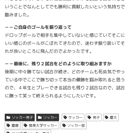
いうことでなんとしてでも勝利に貢献したいという気持ちで
臨みました。
－－ご自身のゴールを振り返って
ドロップボールで相手も集中していないと感じていてそこに
いい感じのボールがこぼれてきたので、迷わず振り抜いてそ
れが良いところに飛んだのでよかったです。
－－最後に、残り２試合をどのように取り組みますか
後期に中々勝てない試合が続き、どのチームも死ぬ気でやっ
ている中でここで勝ち切って本当の優勝を掴み取れると思う
ので、４年生とプレーできる試合も残り２試合なので、試合
に勝って笑って終えられるようにしたいです。
ソッカー男子
ソッカー
サッカー
男子
慶大
慶應
関東大学サッカー
ソッカー部