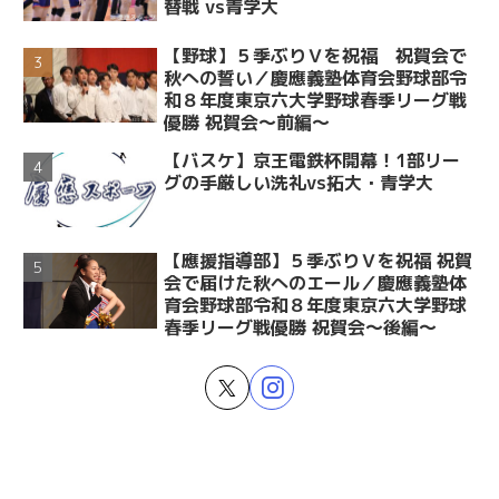
替戦 vs青学大
【野球】５季ぶりＶを祝福 祝賀会で
秋への誓い／慶應義塾体育会野球部令
和８年度東京六大学野球春季リーグ戦
優勝 祝賀会～前編～
【バスケ】京王電鉄杯開幕！1部リー
グの手厳しい洗礼vs拓大・青学大
【應援指導部】５季ぶりＶを祝福 祝賀
会で届けた秋へのエール／慶應義塾体
育会野球部令和８年度東京六大学野球
春季リーグ戦優勝 祝賀会～後編～