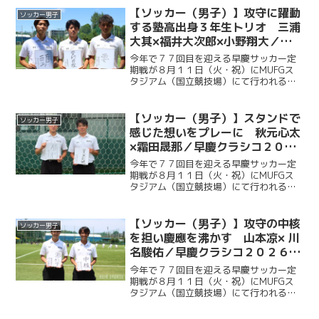
ッチに立つ。今回ケイスポでは選手だけ
【ソッカー（男子）】攻守に躍動
ソッカー男子
ではなく、グラウンドマ...
する塾高出身３年生トリオ 三浦
大其×福井大次郎×小野翔大／早
慶クラシコ２０２６直前企画第４
今年で７７回目を迎える早慶サッカー定
弾
期戦が８月１１日（火・祝）にMUFGス
タジアム（国立競技場）にて行われる。
ソッカー部（男子）は昨年に続く早慶戦
連覇を目指し、２年ぶりに国立競技場の
ピッチに立つ。今回ケイスポでは選手だ
【ソッカー（男子）】スタンドで
ソッカー男子
けではなく、グラウンド...
感じた想いをプレーに 秋元心太
×霜田晟那／早慶クラシコ２０２
６直前企画第３弾
今年で７７回目を迎える早慶サッカー定
期戦が８月１１日（火・祝）にMUFGス
タジアム（国立競技場）にて行われる。
ソッカー部（男子）は昨年に続く早慶戦
連覇目指し、２年ぶりに国立競技場のピ
ッチに立つ。今回ケイスポでは選手だけ
【ソッカー（男子）】攻守の中核
ソッカー男子
ではなく、グラウンドマ...
を担い慶應を沸かす 山本凉× 川
名駿佑／早慶クラシコ２０２６直
前企画第２弾
今年で７７回目を迎える早慶サッカー定
期戦が８月１１日（火・祝）にMUFGス
タジアム（国立競技場）にて行われる。
ソッカー部（男子）は昨年に続く早慶戦
連覇目指し、２年ぶりに国立競技場のピ