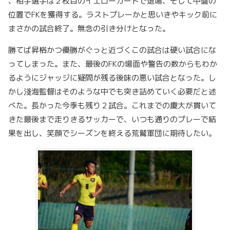
、相手選手は２枚目のイエローカードで退場、そして中盤の
位置でFKを獲得する。ラストプレーかと思いきやキック前に
まさかの試合終了。無念の引き分けとなった。
勝てば昇格かつ優勝がぐっと近づくこの試合は硬い試合にな
ってしまった。また、最後のFKの場面や警告の数からもわか
るようにジャッジに疑問が残る後味の悪い試合となった。し
かし淺海監督はそのような中でも突き詰めていく必要だと述
べた。長かった今季も残り２試合。これまでの慶大が貫いて
きた最後まで走りきるサッカーで、いつも通りのプレーで結
果を出し、笑顔でシーズンを終える荒鷲軍団に期待したい。