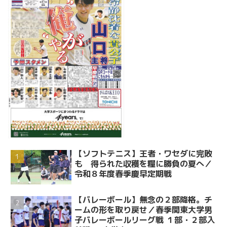
【ソフトテニス】王者・ワセダに完敗
も 得られた収穫を糧に勝負の夏へ／
令和８年度春季慶早定期戦
【バレーボール】無念の２部降格。チ
ームの形を取り戻せ／春季関東大学男
子バレーボールリーグ戦 １部・２部入