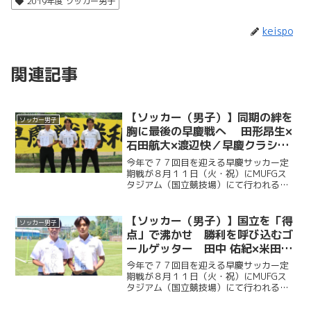
2019年度 ソッカー男子
keispo
関連記事
【ソッカー（男子）】同期の絆を
ソッカー男子
胸に最後の早慶戦へ 田形昂生×
石田航大×渡辺快／早慶クラシコ
２０２６直前企画第６弾
今年で７７回目を迎える早慶サッカー定
期戦が８月１１日（火・祝）にMUFGス
タジアム（国立競技場）にて行われる。
ソッカー部（男子）は昨年に続く早慶戦
連覇目指し、２年ぶりに国立競技場のピ
ッチに立つ。今回ケイスポでは選手だけ
【ソッカー（男子）】国立を「得
ソッカー男子
ではなく、グラウンドマ...
点」で沸かせ 勝利を呼び込むゴ
ールゲッター 田中 佑紀×米田壮
志／早慶クラシコ２０２６直前企
今年で７７回目を迎える早慶サッカー定
画第５弾
期戦が８月１１日（火・祝）にMUFGス
タジアム（国立競技場）にて行われる。
ソッカー部（男子）は昨年に続く早慶戦
連覇目指し、２年ぶりに国立競技場のピ