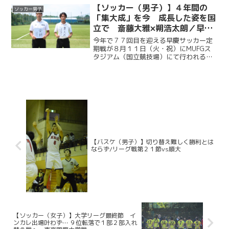
ッチに立つ。今回ケイスポでは選手だけ
【ソッカー（男子）】４年間の
ソッカー男子
ではなく、グラウンドマ...
「集大成」を今 成長した姿を国
立で 斎藤大雅×朔浩太朗／早慶
クラシコ２０２６直前企画第１弾
今年で７７回目を迎える早慶サッカー定
期戦が８月１１日（火・祝）にMUFGス
タジアム（国立競技場）にて行われる。
ソッカー部（男子）は昨年に続く早慶戦
連覇目指し、２年ぶりに国立競技場のピ
ッチに立つ。今回ケイスポでは選手だけ
ではなく、グラウンドマ...
【バスケ（男子）】切り替え難しく勝利とは
ならず/リーグ戦第２１節vs順大
【ソッカー（女子）】大学リーグ最終節 イ
ンカレ出場叶わず… ９位転落で１部２部入れ