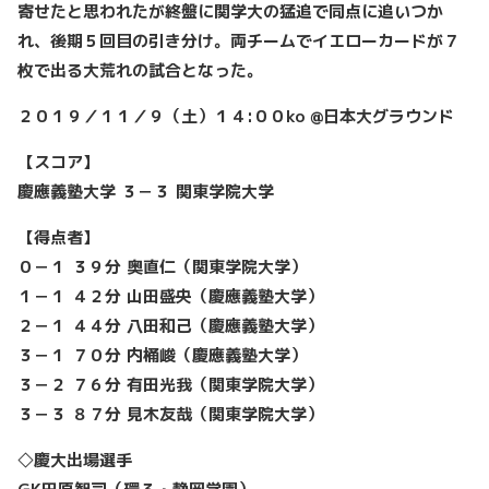
寄せたと思われたが終盤に関学大の猛追で同点に追いつか
れ、後期５回目の引き分け。両チームでイエローカードが７
枚で出る大荒れの試合となった。
２０１９／１１／９（土）１４:００ko @日本大グラウンド
【スコア】
慶應義塾大学 ３－３ 関東学院大学
【得点者】
０－１ ３９分 奥直仁（関東学院大学）
１－１ ４２分 山田盛央（慶應義塾大学）
２－１ ４４分 八田和己（慶應義塾大学）
３－１ ７０分 内桶峻（慶應義塾大学）
３－２ ７６分 有田光我（関東学院大学）
３－３ ８７分 見木友哉（関東学院大学）
◇慶大出場選手