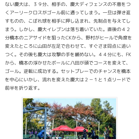
ない慶大は、３９分、相手の、慶大ディフェンスの不意をつ
くアーリークロスがゴール前に通ってしまう。一旦は弾き返
すものの、こぼれ球を相手に押し込まれ、先制点を与えてし
まう。しかし、慶大イレブンは落ち着いていた。直後の４２
分橋本のニアサイドを狙ったCKから、野村がヒールで角度を
変えたところに山田が左足で合わせて、すぐさま同点に追い
つく。その後も慶大は攻撃の手を緩めない。４４分にも、FK
から、橋本の浮かせたボールに八田が頭でコースを変えて、
ゴール。逆転に成功する。セットプレーでのチャンスを橋本
を中心にいかし、流れを変えた慶大は２－１と１点リードで
前半を折り返す。