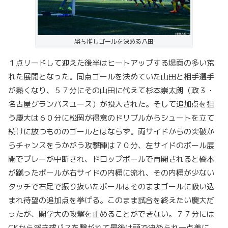
勝ち推しゴールを決める八田
１点リードして迎えた後半はヒートアップする場面の多い荒
れた展開となった。同点ゴールを決めていた山田と相手選手
が熱くなり、５７分にその山田に代えて杉本崇太朗（政３・
名古屋グランパスユース）が投入された。そして追加点を狙
う慶大は６０分に松岡が得意のドリブルからシュートを立て
続けに放つもののゴールとはならず。両サイドからの突破か
らチャンスをうかがう攻撃陣は７０分、左サイドのボール展
開でプレーが中断され、ドロップボールで再開されると橋本
が蹴ったボールが右サイドの内桶に流れ、その内桶が少ない
タッチで右足で振り抜いたボールはそのままゴールに吸い込
まれ待望の追加点を挙げる。このまま試合を終えたい慶大だ
ったが、関学大の攻撃を止めることができない。７７分には
CKから浮き球パスを繋がれて最後は頭で決められ一点差に。