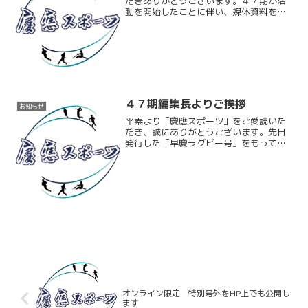
だきありがとうございます。４７期が活
動を開始したことに伴い、媒体資料を更
新いたしました。弊会では新聞広告のほ
か、HP上に掲載させていただくWEB広告
も募集しております。今後はネット記事
をさらに充実させ、よ...
４７期編集長よりご挨拶
お知らせ
平素より「慶應スポーツ」をご愛読いた
だき、誠にありがとうございます。先日
発行した「早慶ラグビー号」をもって４
６期の制作が終了し、４７期が活動を開
始いたしました。役職者ならびにメンバ
ーは以下の通りです。＜役職者＞編集
長：工藤佑太（文学部２年）...
オンライン限定 特別号外をHP上でも公開し
ます