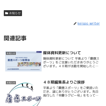
お知らせ
keispo_writer
関連記事
媒体資料更新について
お知らせ
媒体資料更新について 平素より「慶應ス
ポーツ」をご支援いただきありがとうご
ざいます。４８期が活動を開始したこと
に伴い、媒体資料を更新いたしました。
弊会では新聞広告のほか、HP上に掲載さ
せていただくWEB広告も募集しておりま
す。今後はネット記...
４８期編集長よりご挨拶
お知らせ
平素より「慶應スポーツ」をご愛読いた
だき、誠にありがとうございます。先日
発行した「早慶ラグビー号」をもって４
７期の制作が終了し、４８期が活動を開
始いたしました。役職者ならびにメンバ