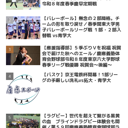
令和８年度春季慶早定期戦
【バレーボール】無念の２部降格。チ
ームの形を取り戻せ／春季関東大学男
子バレーボールリーグ戦 １部・２部入
替戦 vs青学大
【應援指導部】５季ぶりＶを祝福 祝賀
会で届けた秋へのエール／慶應義塾体
育会野球部令和８年度東京六大学野球
春季リーグ戦優勝 祝賀会～後編～
【バスケ】京王電鉄杯開幕！1部リー
グの手厳しい洗礼vs拓大・青学大
【ラグビー】世代を超えて繋がる黒黄
の血 ブラインドラグビー体験会も開
催／第５９回慶應義塾體育會蹴球部ラ