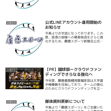
ーは以下の通りです。＜役職者＞編集
長：塩田隆貴（文学部２年）...
公式LINEアカウント運用開始の
お知らせ
お知らせ
平素よりお世話になっております。この
度、読者の皆様への情報発信をさらに強
化するため、慶應スポーツ新聞会公式
LINEアカウントの運用を本格的にスター
トいたしました！公式LINEアカウントで
は、毎週月曜日に１週間の記事の中から
厳選したおすすめ記...
【PR】蹴球部ークラウドファン
お知らせ
ディングでさらなる強化へ
今年度、慶應義塾體育會蹴球部は大学選
手権優勝を目指しており、チームの強化
のためにクラウドファンディングを立ち
上げた。本プロジェクトでは、選手のフ
ィジカル強化や栄養補給の環境整備を目
的に、広く支援を呼びかけている。
媒体資料更新について
お知らせ
平素より「慶應スポーツ」をご支援いた