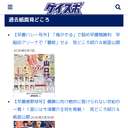
過去紙面見どころ
【早慶バレー号外】「俺がやる」で掴め早慶戦勝利 早
稲田アリーナで「響統」せよ 見どころ紹介＆紙面公開
2026年6月7日
【早慶春野球号】優勝に向け絶対に負けられない世紀の
一戦！１面には今津慶介主将を掲載！ 見どころ紹介＆
紙面公開
2026年5月30日