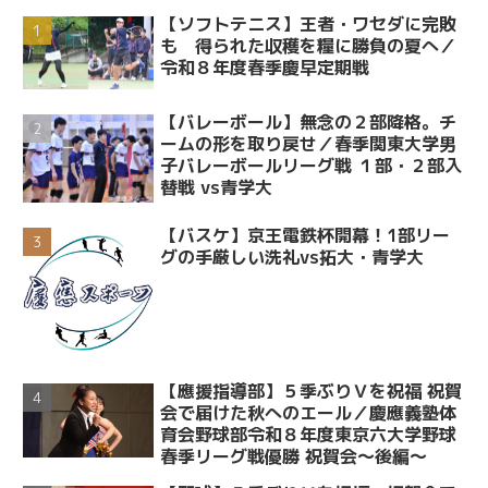
【ソフトテニス】王者・ワセダに完敗
も 得られた収穫を糧に勝負の夏へ／
令和８年度春季慶早定期戦
【バレーボール】無念の２部降格。チ
ームの形を取り戻せ／春季関東大学男
子バレーボールリーグ戦 １部・２部入
替戦 vs青学大
【バスケ】京王電鉄杯開幕！1部リー
グの手厳しい洗礼vs拓大・青学大
【應援指導部】５季ぶりＶを祝福 祝賀
会で届けた秋へのエール／慶應義塾体
育会野球部令和８年度東京六大学野球
春季リーグ戦優勝 祝賀会～後編～