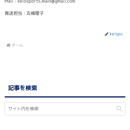
Mail：keiosports.main@gmail.com
発送担当：五條理子
keispo
ホーム
記事を検索