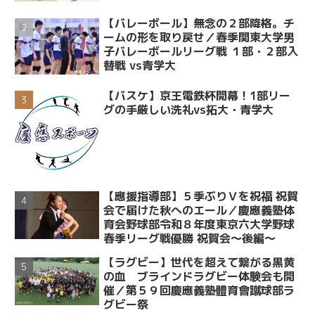
【バレーボール】無念の２部降格。チ
ームの形を取り戻せ／春季関東大学男
子バレーボールリーグ戦 １部・２部入
替戦 vs青学大
【バスケ】京王電鉄杯開幕！1部リー
グの手厳しい洗礼vs拓大・青学大
【應援指導部】５季ぶりＶを祝福 祝賀
会で届けた秋へのエール／慶應義塾体
育会野球部令和８年度東京六大学野球
春季リーグ戦優勝 祝賀会～後編～
【ラグビー】世代を超えて繋がる黒黄
の血 ブラインドラグビー体験会も開
催／第５９回慶應義塾體育會蹴球部ラ
グビー祭