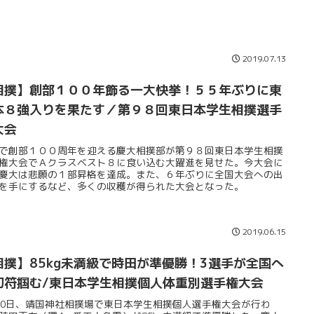
2019.07.13
相撲】創部１００年飾る一大快挙！５５年ぶりに東
本８強入りを果たす／第９８回東日本学生相撲選手
大会
で創部１００周年を迎える慶大相撲部が第９８回東日本学生相撲
権大会でＡクラスベスト８に食い込む大躍進を見せた。今大会に
慶大は悲願の１部昇格を達成。また、６年ぶりに全国大会への出
を手にするなど、多くの収穫が得られた大会となった。
2019.06.15
相撲】85kg未満級で時田が準優勝！3選手が全国へ
切符掴む/東日本学生相撲個人体重別選手権大会
30日、靖国神社相撲場で東日本学生相撲個人選手権大会が行わ