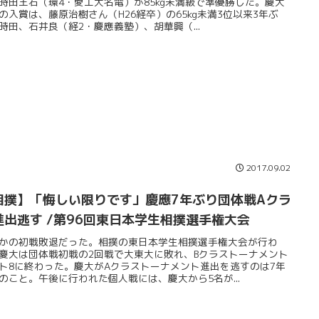
時田王右（環4・愛工大名電）が85kg未満級で準優勝した。慶大
の入賞は、藤原治樹さん（H26経卒）の65kg未満3位以来3年ぶ
時田、石井良（経2・慶應義塾）、胡華興（...
2017.09.02
相撲】「悔しい限りです」慶應7年ぶり団体戦Aクラ
ス進出逃す /第96回東日本学生相撲選手権大会
かの初戦敗退だった。相撲の東日本学生相撲選手権大会が行わ
慶大は団体戦初戦の2回戦で大東大に敗れ、Bクラストーナメント
ト8に終わった。慶大がAクラストーナメント進出を逃すのは7年
のこと。午後に行われた個人戦には、慶大から5名が...