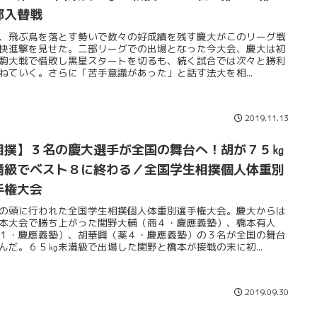
部入替戦
、飛ぶ鳥を落とす勢いで数々の好成績を残す慶大がこのリーグ戦
快進撃を見せた。二部リーグでの出場となった今大会、慶大は初
駒大戦で惜敗し黒星スタートを切るも、続く試合では次々と勝利
ねていく。さらに「苦手意識があった」と話す法大を相...
2019.11.13
相撲】３名の慶大選手が全国の舞台へ！胡が７５㎏
満級でベスト８に終わる／全国学生相撲個人体重別
手権大会
の頭に行われた全国学生相撲個人体重別選手権大会。慶大からは
本大会で勝ち上がった関野大輔（商４・慶應義塾）、橋本有人
１・慶應義塾）、胡華興（薬４・慶應義塾）の３名が全国の舞台
んだ。６５㎏未満級で出場した関野と橋本が接戦の末に初...
2019.09.30