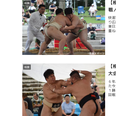
【
相撲
戦
快進
り広
東日
重ね
【
相撲
大
６年
た今
１勝
回戦