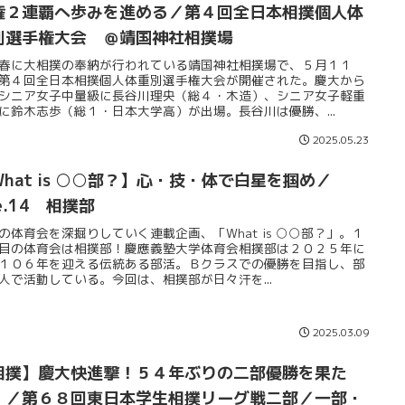
権２連覇へ歩みを進める／第４回全日本相撲個人体
別選手権大会 ＠靖国神社相撲場
春に大相撲の奉納が行われている靖国神社相撲場で、５月１１
第４回全日本相撲個人体重別選手権大会が開催された。慶大から
シニア女子中量級に長谷川理央（総４・木造）、シニア女子軽重
に鈴木志歩（総１・日本大学高）が出場。長谷川は優勝、...
2025.05.23
What is ○○部？】心・技・体で白星を掴め／
le.14 相撲部
の体育会を深掘りしていく連載企画、「What is ○○部？」。１
目の体育会は相撲部！慶應義塾大学体育会相撲部は２０２５年に
１０６年を迎える伝統ある部活。Ｂクラスでの優勝を目指し、部
人で活動している。今回は、相撲部が日々汗を...
2025.03.09
相撲】慶大快進撃！５４年ぶりの二部優勝を果た
！／第６８回東日本学生相撲リーグ戦二部／一部・