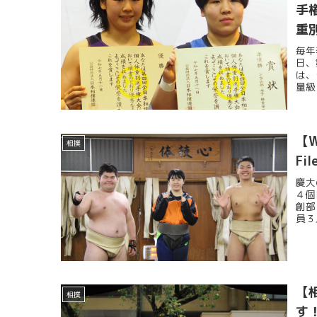
手
重
毎年
日、
は、
量級
【
相撲
Fi
慶大
４個
創部
員３
【
相撲
す