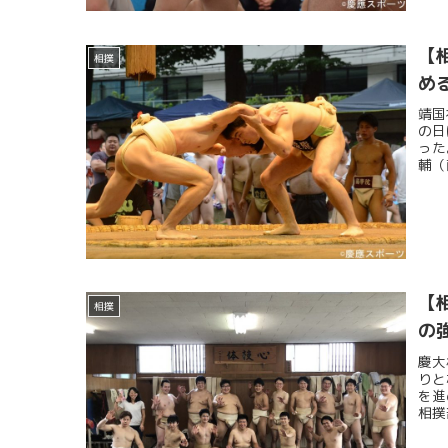
【
相撲
め
靖国
の日
った
輔（
【
相撲
の
慶大
りと
を進
相撲