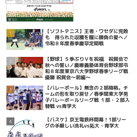
【ソフトテニス】王者・ワセダに完敗
も 得られた収穫を糧に勝負の夏へ／
令和８年度春季慶早定期戦
【野球】５季ぶりＶを祝福 祝賀会で
秋への誓い／慶應義塾体育会野球部令
和８年度東京六大学野球春季リーグ戦
優勝 祝賀会～前編～
【バレーボール】無念の２部降格。チ
ームの形を取り戻せ／春季関東大学男
子バレーボールリーグ戦 １部・２部入
替戦 vs青学大
【バスケ】京王電鉄杯開幕！1部リー
グの手厳しい洗礼vs拓大・青学大