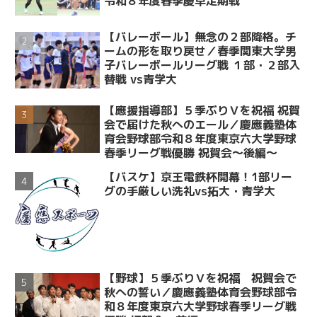
令和８年度春季慶早定期戦
【バレーボール】無念の２部降格。チ
ームの形を取り戻せ／春季関東大学男
子バレーボールリーグ戦 １部・２部入
替戦 vs青学大
【應援指導部】５季ぶりＶを祝福 祝賀
会で届けた秋へのエール／慶應義塾体
育会野球部令和８年度東京六大学野球
春季リーグ戦優勝 祝賀会～後編～
【バスケ】京王電鉄杯開幕！1部リー
グの手厳しい洗礼vs拓大・青学大
【野球】５季ぶりＶを祝福 祝賀会で
秋への誓い／慶應義塾体育会野球部令
和８年度東京六大学野球春季リーグ戦