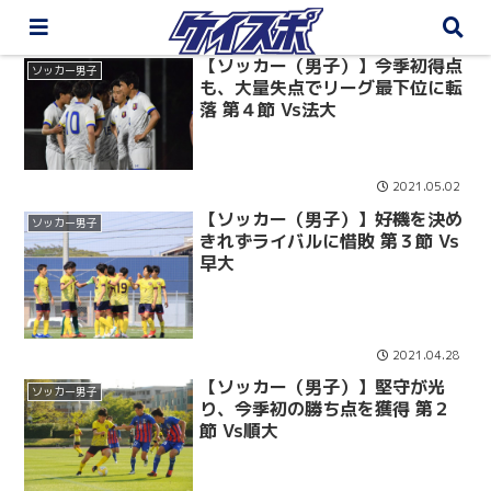
【ソッカー（男子）】今季初得点
ソッカー男子
も、大量失点でリーグ最下位に転
落 第４節 Vs法大
2021.05.02
【ソッカー（男子）】好機を決め
ソッカー男子
きれずライバルに惜敗 第３節 Vs
早大
2021.04.28
【ソッカー（男子）】堅守が光
ソッカー男子
り、今季初の勝ち点を獲得 第２
節 Vs順大