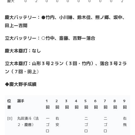
慶大
0
2
0
0
0
0
0
0
0
2
慶大バッテリー：●竹内、小川琳、鈴木佳、熊ノ郷、坂中、
田上ー吉開
立大バッテリー：○竹中、斎藤、吉野ー落合
慶大本塁打：なし
立大本塁打：山形３号２ラン（３回・竹内）、落合３号２ラ
ン（７回・田上
）
◆慶大野手成績
位
選手
1
2
3
4
5
6
7
8
9
置
回
回
回
回
回
回
回
回
回
位
選手
1
2
3
4
5
6
7
8
9
[8]
丸田湊斗（法
一
右
二
二
右
置
回
回
回
回
回
回
回
回
回
２・慶應）
ゴ
安
ゴ
ゴ
飛
ロ
ロ
ロ