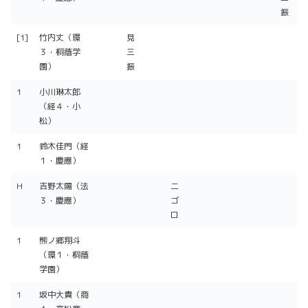
振
[1]
竹内丈（環
見
３・桐蔭学
三
園）
振
1
小川琳太郎
（経４・小
松）
1
鈴木佳門（経
１・慶應）
H
吉野太陽（法
二
３・慶應）
ゴ
ロ
1
熊ノ郷翔斗
（環１・桐蔭
学園）
1
坂中大貴（商