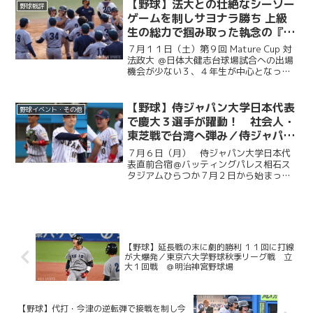
の皆様から、現役選手たちへ温かい祝福
【野球】法大との壮絶なシーソー
野球戦評
のメッセージをお寄せい...
ゲームを制しサヨナラ勝ち 上級
生の総力で掴み取った執念の『一
勝』／第９回MatureCup・法大
７月１１日（土）第９回 Mature Cup 対
戦
法政大 ＠日体大健志台球場試合への出場
機会が少ない３、４年生が中心となって
戦うMature Cup。本大会に出場する慶大
は、法大との一戦に臨んだ。試合は法大
に２度追い付く粘りを見せると、１点ビ...
【野球】侍ジャパン大学日本代表
野球イベント・その他
で慶大３選手が躍動！ 社会人・
東芝戦で台湾へ弾み／侍ジャパン
大学日本代表直前合宿５日目
７月６日（月） 侍ジャパン大学日本代
表直前合宿＠バッティングパレス相石ス
タジアムひらつか７月２日から始まった
侍ジャパン大学代表の直前合宿。慶大か
らは今津慶介（総４・旭川東）、渡辺和
大（商４・高松商業）、林純司（環３・
報徳学園）の３選手が選出...
【野球】延長戦の末に劇的勝利 １１回に打線
が大爆発／東京六大学野球秋季リーグ戦 立
大１回戦 ＠明治神宮野球場
【野球】代打・今津の逆転弾で接戦を制し今