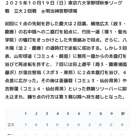
２０２５年１０月１９日（日）東京六大学野球秋季リーグ
戦 立大２回戦 ＠明治神宮野球場
初回に１点の先制を許した慶大は２回裏、横地広太（政３・
慶應）の右中間への二塁打を起点に、竹田一遥（環１・聖光
学院）の犠打をきっかけとした失策絡みで同点。さらに、八
木陽（法２・慶應）の適時打で逆転に成功する。しかし３回
表、山形球道（コミュ４・興南）に無死一塁からの本塁打を
浴びて再逆転を許すと、７回には田上遼平（商３・慶應湘南
藤沢）が落合智哉（スポ３・東邦）に２点本塁打を浴び、４
点差に広がった。その後は斎藤蓉（コミュ３・仙台育英）や
吉野蓮（コミュ４・仙台育英）といった鉄腕リリーバーに抑
え込まれ、勝ち点の行方は第３戦以降へ持ち越しとなった。
1
2
3
4
5
6
7
8
9
計
1
2
3
4
5
6
7
8
9
計
立大
1
0
3
0
0
0
2
0
0
6