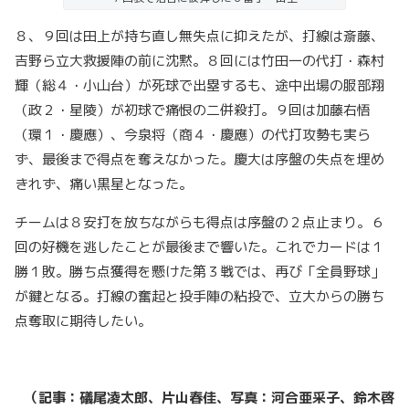
８、９回は田上が持ち直し無失点に抑えたが、打線は斎藤、
吉野ら立大救援陣の前に沈黙。８回には竹田一の代打・森村
輝（総４・小山台）が死球で出塁するも、途中出場の服部翔
（政２・星陵）が初球で痛恨の二併殺打。９回は加藤右悟
（環１・慶應）、今泉将（商４・慶應）の代打攻勢も実ら
ず、最後まで得点を奪えなかった。慶大は序盤の失点を埋め
きれず、痛い黒星となった。
チームは８安打を放ちながらも得点は序盤の２点止まり。６
回の好機を逃したことが最後まで響いた。これでカードは１
勝１敗。勝ち点獲得を懸けた第３戦では、再び「全員野球」
が鍵となる。打線の奮起と投手陣の粘投で、立大からの勝ち
点奪取に期待したい。
（記事：礒尾凌太郎、片山春佳、写真：河合亜采子、鈴木啓