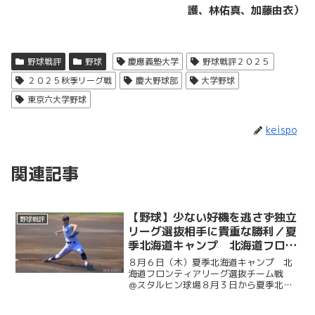
護、林佑真、加藤由衣）
野球戦評
野球
慶應義塾大学
野球戦評２０２５
２０２５秋季リーグ戦
慶大野球部
大学野球
東京六大学野球
keispo
関連記事
【野球】少ない好機を逃さず独立
野球戦評
リーグ選抜相手に貴重な勝利／夏
季北海道キャンプ 北海道フロン
ティアリーグ選抜チーム戦 ＠ス
８月６日（木）夏季北海道キャンプ 北
タルヒン球場
海道フロンティアリーグ選抜チーム戦
＠スタルヒン球場８月３日から夏季北海
道キャンプに臨んでいる慶大。この日は
北海道の独立リーグである北海道フロン