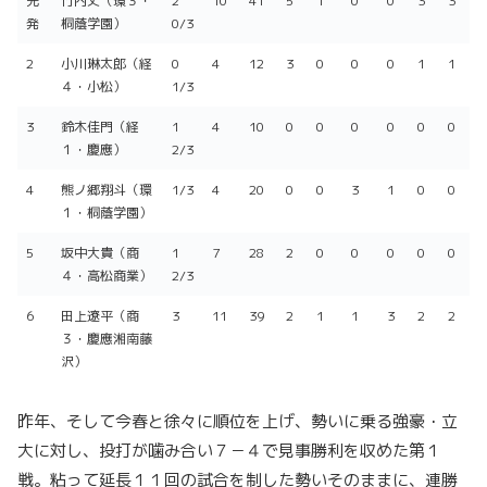
先
竹内丈（環３・
2
10
41
5
1
0
0
3
3
球
者
球
安
本
四
振
点
責
発
桐蔭学園）
0/3
回
数
打
塁
死
点
打
球
2
小川琳太郎（経
0
4
12
3
0
0
0
1
1
４・小松）
1/3
3
鈴木佳門（経
1
4
10
0
0
0
0
0
0
１・慶應）
2/3
4
熊ノ郷翔斗（環
1/3
4
20
0
0
3
1
0
0
１・桐蔭学園）
5
坂中大貴（商
1
7
28
2
0
0
0
0
0
４・高松商業）
2/3
6
田上遼平（商
3
11
39
2
1
1
3
2
2
３・慶應湘南藤
沢）
昨年、そして今春と徐々に順位を上げ、勢いに乗る強豪・立
大に対し、投打が噛み合い７－４で見事勝利を収めた第１
戦。粘って延長１１回の試合を制した勢いそのままに、連勝