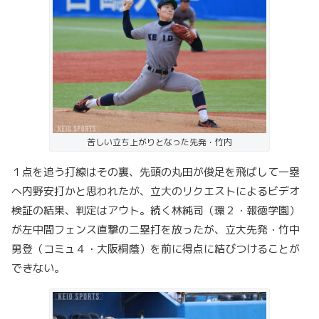
苦しい立ち上がりとなった先発・竹内
１点を追う打線はその裏、先頭の丸田が俊足を飛ばして一塁
へ内野安打かと思われたが、立大のリクエストによるビデオ
検証の結果、判定はアウト。続く林純司（環２・報徳学園）
が左中間フェンス直撃の二塁打を放ったが、立大先発・竹中
勇登（コミュ４・大阪桐蔭）を前に得点に結びつけることが
できない。