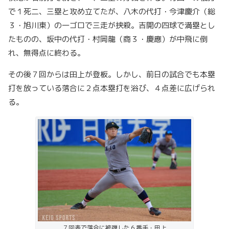
で１死二、三塁と攻め立てたが、八木の代打・今津慶介（総
３・旭川東）の一ゴロで三走が挟殺。吉開の四球で満塁とし
たものの、坂中の代打・村岡龍（商３・慶應）が中飛に倒
れ、無得点に終わる。
その後７回からは田上が登板。しかし、前日の試合でも本塁
打を放っている落合に２点本塁打を浴び、４点差に広げられ
る。
７回表で落合に被弾した６番手・田上