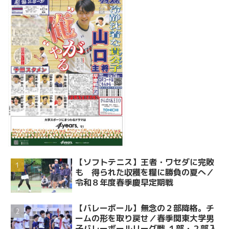
【ソフトテニス】王者・ワセダに完敗
も 得られた収穫を糧に勝負の夏へ／
令和８年度春季慶早定期戦
【バレーボール】無念の２部降格。チ
ームの形を取り戻せ／春季関東大学男
子バレーボールリーグ戦 １部・２部入