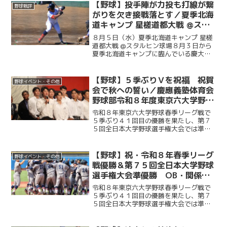
ティアリーグの選抜チームと試合を行っ
【野球】投手陣が力投も打線が繋
野球戦評
た。初回に今津慶介（総４...
がりを欠き接戦落とす／夏季北海
道キャンプ 星槎道都大戦 @スタ
ルヒン球場
８月５日（水）夏季北海道キャンプ 星槎
道都大戦 @スタルヒン球場８月３日から
夏季北海道キャンプに臨んでいる慶大。
この日はキャンプ初試合で星槎道都大戦
との一戦。２回と４回に先発・沖村要
（商４・慶應）が相手打線に得点を許
【野球】５季ぶりＶを祝福 祝賀
野球イベント・その他
し、２点を追う展開に。そ...
会で秋への誓い／慶應義塾体育会
野球部令和８年度東京六大学野球
春季リーグ戦優勝 祝賀会～前編
令和８年東京六大学野球春季リーグ戦で
～
５季ぶり４１回目の優勝を果たし、第７
５回全日本大学野球選手権大会では準優
勝を成し遂げた慶大。その快挙を祝う祝
賀会が開催され、ＯＢや関係者ら多くの
人が集まり、選手たちの健闘をたたえ
【野球】祝・令和８年春季リーグ
野球イベント・その他
た。前編では、堀井監督の挨...
戦優勝＆第７５回全日本大学野球
選手権大会準優勝 OB・関係者
からのお祝いメッセージ
令和８年東京六大学野球春季リーグ戦で
５季ぶり４１回目の優勝を果たし、第７
５回全日本大学野球選手権大会では準優
勝を成し遂げた慶大。優勝号外発行にあ
たり、慶應義塾体育会野球部OBや関係者