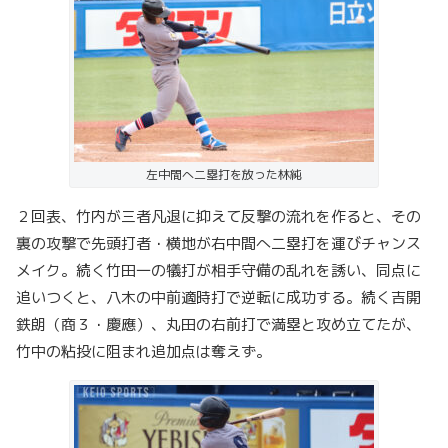
左中間へ二塁打を放った林純
２回表、竹内が三者凡退に抑えて反撃の流れを作ると、その
裏の攻撃で先頭打者・横地が右中間へ二塁打を運びチャンス
メイク。続く竹田一の犠打が相手守備の乱れを誘い、同点に
追いつくと、八木の中前適時打で逆転に成功する。続く吉開
鉄朗（商３・慶應）、丸田の右前打で満塁と攻め立てたが、
竹中の粘投に阻まれ追加点は奪えず。