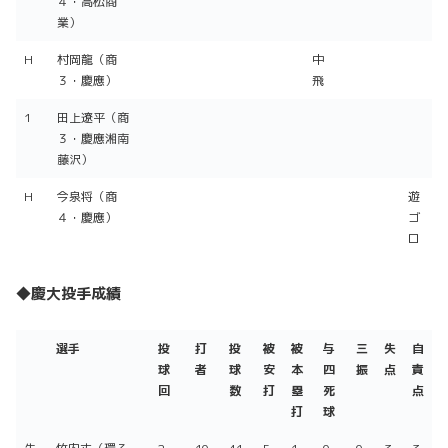
４・高松商
業）
H
村岡龍（商
中
３・慶應）
飛
1
田上遼平（商
３・慶應湘南
藤沢）
H
今泉将（商
遊
４・慶應）
ゴ
ロ
◆慶大投手成績
選手
投
打
投
被
被
与
三
失
自
球
者
球
安
本
四
振
点
責
回
数
打
塁
死
点
打
球
選手
投
打
投
被
被
与
三
失
自