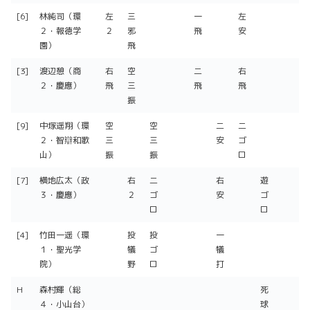
[6]
林純司（環
左
三
一
左
２・報徳学
２
邪
飛
安
園）
飛
[3]
渡辺憩（商
右
空
二
右
２・慶應）
飛
三
飛
飛
振
[9]
中塚遥翔（環
空
空
二
二
２・智辯和歌
三
三
安
ゴ
山）
振
振
ロ
[7]
横地広太（政
右
二
右
遊
３・慶應）
２
ゴ
安
ゴ
ロ
ロ
[4]
竹田一遥（環
投
投
一
１・聖光学
犠
ゴ
犠
院）
野
ロ
打
H
森村輝（総
死
４・小山台）
球