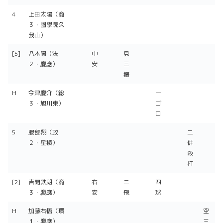
4
上田太陽（商
３・國學院久
我山）
[5]
八木陽（法
中
見
２・慶應）
安
三
振
H
今津慶介（総
一
３・旭川東）
ゴ
ロ
5
服部翔（政
二
２・星稜）
併
殺
打
[2]
吉開鉄朗（商
右
二
四
３・慶應）
安
飛
球
H
加藤右悟（環
空
１・慶應）
三