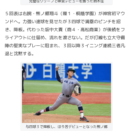
完璧なリリーフで神宮デビューを飾った鈴木佳
５回表は右腕・熊ノ郷翔斗（環１・桐蔭学園）が神宮初マウ
ンドへ。力強い速球を見せたが３四球で満塁のピンチを招
き、降板。代わった坂中大貴（商４・高松商業）が後続をフ
ライアウトに仕留め、流れを渡さない。だが打線も立大守備
陣の堅実なプレーに阻まれ、３回以降３イニング連続三者凡
退と沈黙する。
与四球３で降板し、ほろ苦デビューとなった熊ノ郷