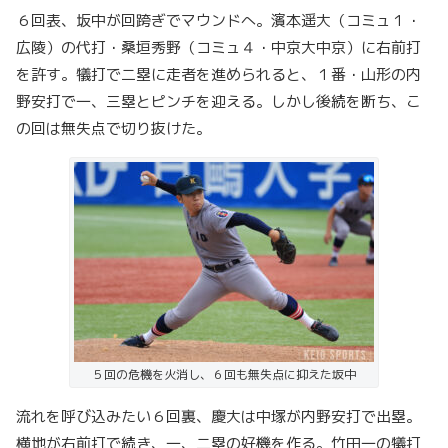
６回表、坂中が回跨ぎでマウンドへ。濱本遥大（コミュ１・
広陵）の代打・桑垣秀野（コミュ４・中京大中京）に右前打
を許す。犠打で二塁に走者を進められると、１番・山形の内
野安打で一、三塁とピンチを迎える。しかし後続を断ち、こ
の回は無失点で切り抜けた。
５回の危機を火消し、６回も無失点に抑えた坂中
流れを呼び込みたい６回裏、慶大は中塚が内野安打で出塁。
横地が右前打で続き、一、二塁の好機を作る。竹田一の犠打