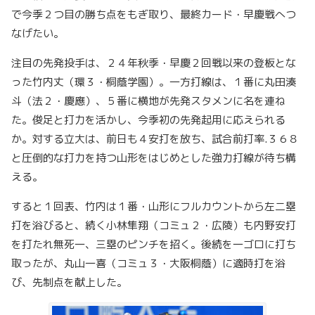
で今季２つ目の勝ち点をもぎ取り、最終カード・早慶戦へつ
なげたい。
注目の先発投手は、２４年秋季・早慶２回戦以来の登板とな
った竹内丈（環３・桐蔭学園）。一方打線は、１番に丸田湊
斗（法２・慶應）、５番に横地が先発スタメンに名を連ね
た。俊足と打力を活かし、今季初の先発起用に応えられる
か。対する立大は、前日も４安打を放ち、試合前打率.３６８
と圧倒的な打力を持つ山形をはじめとした強力打線が待ち構
える。
すると１回表、竹内は１番・山形にフルカウントから左二塁
打を浴びると、続く小林隼翔（コミュ２・広陵）も内野安打
を打たれ無死一、三塁のピンチを招く。後続を一ゴロに打ち
取ったが、丸山一喜（コミュ３・大阪桐蔭）に適時打を浴
び、先制点を献上した。