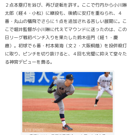
２点本塁打を浴び、再び逆転を許す。ここで竹内から小川琳
太郎（経４・小松）に継投も、後続に安打を重ねられ、４
番・丸山の犠飛でさらに１点を追加される苦しい展開に。こ
こで堀井監督が小川琳に代えてマウンドに送ったのは、この
日リーグ戦初ベンチ入りを果たした鈴木佳門（経１・慶
應）。初球で６番・村本勇海（文２・大阪桐蔭）を投併殺打
に取り、ピンチを切り抜けると、４回も完璧に抑えて堂々た
る神宮デビューを飾る。