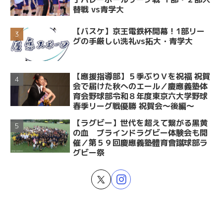
替戦 vs青学大
【バスケ】京王電鉄杯開幕！1部リー
グの手厳しい洗礼vs拓大・青学大
【應援指導部】５季ぶりＶを祝福 祝賀
会で届けた秋へのエール／慶應義塾体
育会野球部令和８年度東京六大学野球
春季リーグ戦優勝 祝賀会～後編～
【ラグビー】世代を超えて繋がる黒黄
の血 ブラインドラグビー体験会も開
催／第５９回慶應義塾體育會蹴球部ラ
グビー祭