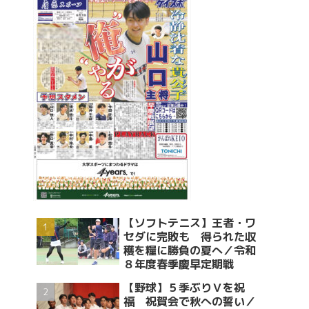
【ソフトテニス】王者・ワ
セダに完敗も 得られた収
穫を糧に勝負の夏へ／令和
８年度春季慶早定期戦
【野球】５季ぶりＶを祝
福 祝賀会で秋への誓い／