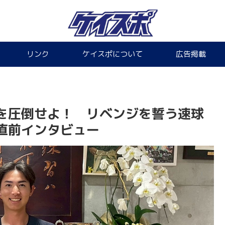
リンク
ケイスポについて
広告掲載
を圧倒せよ！ リベンジを誓う速球
直前インタビュー