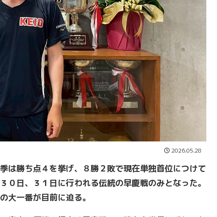
2026.05.28
季は勝ち点４を挙げ、８勝２敗で現在単独首位につけて
３０日、３１日に行われる伝統の早慶戦のみとなった。
の大一番が目前に迫る。