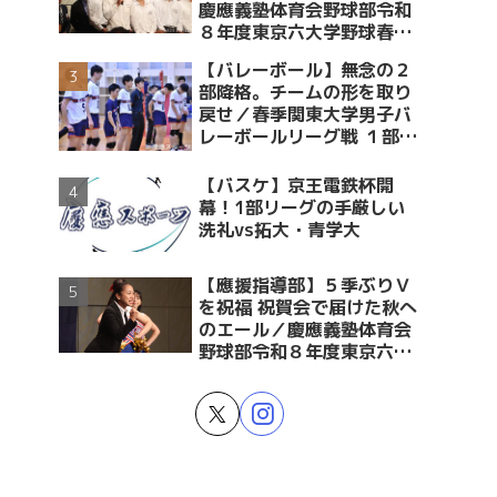
慶應義塾体育会野球部令和
８年度東京六大学野球春季
リーグ戦優勝 祝賀会～前編
【バレーボール】無念の２
～
部降格。チームの形を取り
戻せ／春季関東大学男子バ
レーボールリーグ戦 １部・
２部入替戦 vs青学大
【バスケ】京王電鉄杯開
幕！1部リーグの手厳しい
洗礼vs拓大・青学大
【應援指導部】５季ぶりＶ
を祝福 祝賀会で届けた秋へ
のエール／慶應義塾体育会
野球部令和８年度東京六大
学野球春季リーグ戦優勝 祝
賀会～後編～