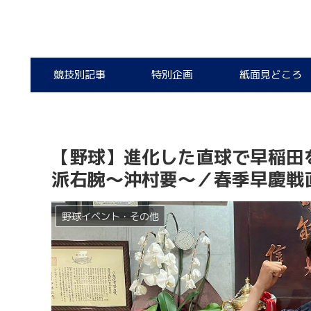
競技別記事
特別企画
紙面見どころ
【野球】進化した直球で早稲田
派右腕～沖村要～／春季早慶戦
野球イベント・その他