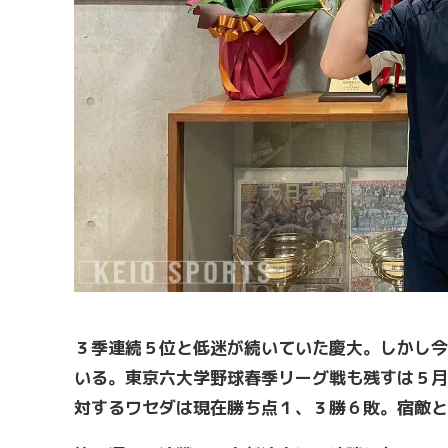
３季連続５位と低迷が続いていた慶大。しかし今
いる。東京六大学野球春季リーグ戦も残すは５月
対するワセダは現在勝ち点１、３勝６敗。宿敵と