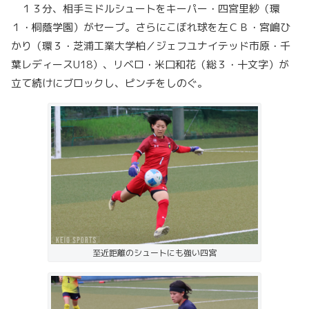
１３分、相手ミドルシュートをキーパー・四宮里紗（環
１・桐蔭学園）がセーブ。さらにこぼれ球を左ＣＢ・宮嶋ひ
かり（環３・芝浦工業大学柏／ジェフユナイテッド市原・千
葉レディースU18）、リベロ・米口和花（総３・十文字）が
立て続けにブロックし、ピンチをしのぐ。
至近距離のシュートにも強い四宮