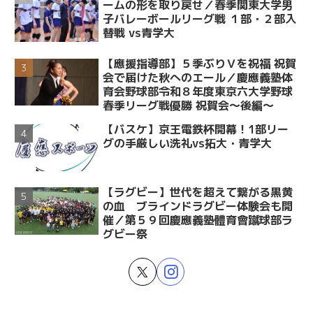
ームの形を取り戻せ／春季関東大学男
子バレーボールリーグ戦 １部・２部入
替戦 vs青学大
【應援指導部】５季ぶりＶを祝福 祝賀
会で届けた秋へのエール／慶應義塾体
育会野球部令和８年度東京六大学野球
春季リーグ戦優勝 祝賀会～後編～
【バスケ】京王電鉄杯開幕！1部リー
グの手厳しい洗礼vs拓大・青学大
【ラグビー】世代を超えて繋がる黒黄
の血 ブラインドラグビー体験会も開
催／第５９回慶應義塾體育會蹴球部ラ
グビー祭