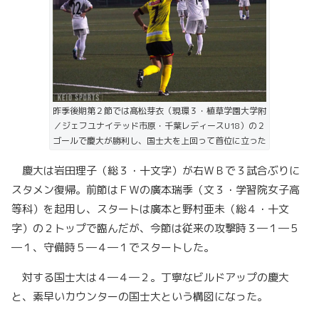
昨季後期第２節では髙松芽衣（現環３・植草学園大学附
／ジェフユナイテッド市原・千葉レディースU18）の２
ゴールで慶大が勝利し、国士大を上回って首位に立った
慶大は岩田理子（総３・十文字）が右ＷＢで３試合ぶりに
スタメン復帰。前節はＦＷの廣本瑞季（文３・学習院女子高
等科）を起用し、スタートは廣本と野村亜未（総４・十文
字）の２トップで臨んだが、今節は従来の攻撃時３―１―５
―１、守備時５―４―１でスタートした。
対する国士大は４―４―２。丁寧なビルドアップの慶大
と、素早いカウンターの国士大という構図になった。