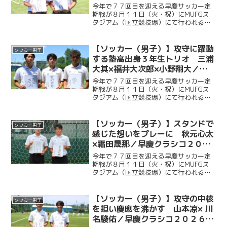
志／早慶クラシコ２０２６直前企
今年で７７回目を迎える早慶サッカー定
画第５弾
期戦が８月１１日（火・祝）にMUFGス
タジアム（国立競技場）にて行われる。
ソッカー部（男子）は昨年に続く早慶戦
連覇目指し、２年ぶりに国立競技場のピ
ッチに立つ。今回ケイスポでは選手だけ
【ソッカー（男子）】攻守に躍動
ソッカー男子
ではなく、グラウンドマ...
する塾高出身３年生トリオ 三浦
大其×福井大次郎×小野翔大／早
慶クラシコ２０２６直前企画第４
今年で７７回目を迎える早慶サッカー定
弾
期戦が８月１１日（火・祝）にMUFGス
タジアム（国立競技場）にて行われる。
ソッカー部（男子）は昨年に続く早慶戦
連覇を目指し、２年ぶりに国立競技場の
ピッチに立つ。今回ケイスポでは選手だ
【ソッカー（男子）】スタンドで
ソッカー男子
けではなく、グラウンド...
感じた想いをプレーに 秋元心太
×霜田晟那／早慶クラシコ２０２
６直前企画第３弾
今年で７７回目を迎える早慶サッカー定
期戦が８月１１日（火・祝）にMUFGス
タジアム（国立競技場）にて行われる。
ソッカー部（男子）は昨年に続く早慶戦
連覇目指し、２年ぶりに国立競技場のピ
ッチに立つ。今回ケイスポでは選手だけ
【ソッカー（男子）】攻守の中核
ソッカー男子
ではなく、グラウンドマ...
を担い慶應を沸かす 山本凉× 川
名駿佑／早慶クラシコ２０２６直