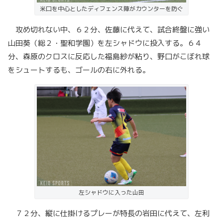
米口を中心としたディフェンス陣がカウンターを防ぐ
攻め切れない中、６２分、佐藤に代えて、試合終盤に強い
山田葵（総２・聖和学園）を左シャドウに投入する。６４
分、森原のクロスに反応した福島紗が粘り、野口がこぼれ球
をシュートするも、ゴールの右に外れる。
左シャドウに入った山田
７２分、縦に仕掛けるプレーが特長の岩田に代えて、左利