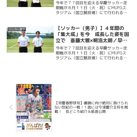
前企画第２弾
今年で７７回目を迎える早慶サッカー定
期戦が８月１１日（火・祝）にMUFGス
タジアム（国立競技場）にて行われる。
ソッカー部（男子）は昨年に続く早慶戦
連覇目指し、２年ぶりに国立競技場のピ
ッチに立つ。今回ケイスポでは選手だけ
【ソッカー（男子）】４年間の
ソッカー男子
ではなく、グラウンドマ...
「集大成」を今 成長した姿を国
立で 斎藤大雅×朔浩太朗／早慶
クラシコ２０２６直前企画第１弾
今年で７７回目を迎える早慶サッカー定
期戦が８月１１日（火・祝）にMUFGス
タジアム（国立競技場）にて行われる。
ソッカー部（男子）は昨年に続く早慶戦
連覇目指し、２年ぶりに国立競技場のピ
ッチに立つ。今回ケイスポでは選手だけ
ではなく、グラウンドマ...
【早慶春野球号】優勝に向け絶対に負けられ
ない世紀の一戦！１面には今津慶介主将を掲
載！ 見どころ紹介＆紙面公開