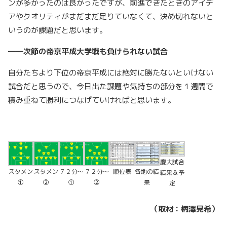
ンが多かったのは良かったですが、前進できたときのアイデ
アやクオリティがまだまだ足りていなくて、決め切れないと
いうのが課題だと思います。
――次節の帝京平成大学戦も負けられない試合
自分たちより下位の帝京平成には絶対に勝たないといけない
試合だと思うので、今日出た課題や気持ちの部分を１週間で
積み重ねて勝利につなげていければと思います。
慶大試合
スタメン
スタメン
７２分～
７２分～
順位表
各地の結
結果＆予
①
②
①
②
果
定
（取材：柄澤晃希）