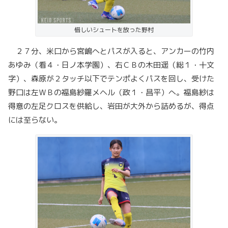
惜しいシュートを放った野村
２７分、米口から宮嶋へとパスが入ると、アンカーの竹内
あゆみ（看４・日ノ本学園）、右ＣＢの木田遥（総１・十文
字）、森原が２タッチ以下でテンポよくパスを回し、受けた
野口は左ＷＢの福島紗羅メヘル（政１・昌平）へ。福島紗は
得意の左足クロスを供給し、岩田が大外から詰めるが、得点
には至らない。