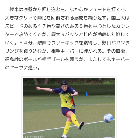
後半は序盤から押し込むも、なかなかシュートを打てず、
大きなクリアで陣地を回復される展開を繰り返す。国士大は
スピードのある１７番や高さのある８番を中心としたカウン
ターで攻めてくるが、慶大３バックと竹内が冷静に対処して
いく。５４分、敵陣でフリーキックを獲得し、野口がセンタ
リングを蹴り込むが、相手キーパーに弾かれる。その直後、
福島紗のボールが相手ゴールを襲うが、またしてもキーパー
のセーブに遭う。