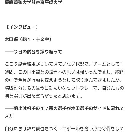
慶應義塾大学対帝京平成大学
【インタビュー】
木田遥（総１・十文字）
――今日の試合を振り返って
ここ３試合結果がついてきていない状況で、チームとして１
週間、この国士舘との試合への思いは強かったですし、練習
の中で全員が行動を変えようとして取り組んできましたが、
勝敗を分けるのは今日みたいなセットプレーで、自分たちの
勝負弱さが出た試合だったと思います。
――前半は相手の１７番の選手が木田選手のサイドに流れて
きた
自分たちは数的優位をつくってボールを奪う形で守備をして