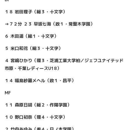
１８ 岩田理子（総３・十文字）
→７２分 ２３ 早坂七海（政１・常盤木学園）
６ 木田遥（総１・十文字）
５ 米口和花（総３・十文字）
４ 宮嶋ひかり（環３・芝浦工業大学柏／ジェフユナイテッド
市原・千葉レディースU18）
１４ 福島紗羅メヘル（政１・昌平）
MF
１１ 森原日胡（総２・作陽学園）
１０ 野口初奈（環４・十文字）
２ 竹内あゆみ（看４・日ノ本学園）