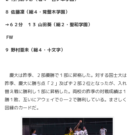
８ 佐藤凜（総４・常盤木学園）
→６２分 １３ 山田葵（総２・聖和学園）
FW
９ 野村亜未（総４・十文字）
慶大は昨季、２部優勝で１部に昇格した。対する国士大は
昨季、慶大に勝ち点「２」及ばず２部２位となったが、入れ
替え戦に勝利し１部に昇格した。両校の昨季の対戦成績は１
勝１敗、互いにアウェイで０―２で勝利している。まさしく
因縁のカードだ。