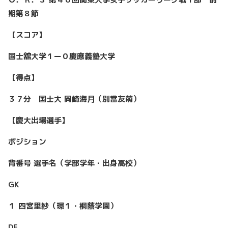
期第８節
【スコア】
国士舘大学１ー０慶應義塾大学
【得点】
３７分 国士大 岡崎海月（別當友萌）
【慶大出場選手】
ポジション
背番号 選手名（学部学年・出身高校）
GK
１ 四宮里紗（環１・桐蔭学園）
DF