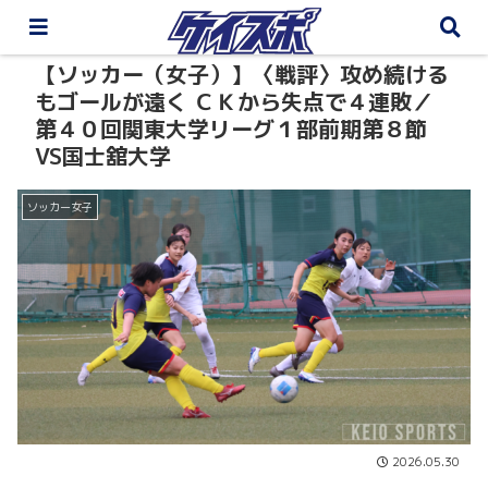
【ソッカー（女子）】〈戦評〉攻め続ける
もゴールが遠く ＣＫから失点で４連敗／
第４０回関東大学リーグ１部前期第８節
VS国士舘大学
ソッカー女子
2026.05.30