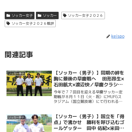
ソッカー女子
ソッカー
ソッカー女子２０２６
ソッカー女子２０２６戦評
keispo
関連記事
【ソッカー（男子）】同期の絆を
ソッカー男子
胸に最後の早慶戦へ 田形昂生×
石田航大×渡辺快／早慶クラシコ
２０２６直前企画第６弾
今年で７７回目を迎える早慶サッカー定
期戦が８月１１日（火・祝）にMUFGス
タジアム（国立競技場）にて行われる。
ソッカー部（男子）は昨年に続く早慶戦
連覇目指し、２年ぶりに国立競技場のピ
ッチに立つ。今回ケイスポでは選手だけ
【ソッカー（男子）】国立を「得
ソッカー男子
ではなく、グラウンドマ...
点」で沸かせ 勝利を呼び込むゴ
ールゲッター 田中 佑紀×米田壮