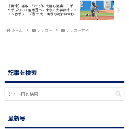
【野球】宿敵・ワセダに大勝し優勝に王手！
５季ぶりの王座奪還へ／東京六大学野球２０
２６春季リーグ戦 早大１回戦 @明治神宮野球
場
ホーム
ソッカー
ソッカー女子
記事を検索
最新号