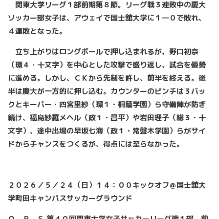
関東大学リーグ１部前期第８節。リーグ戦３連敗中の慶大
ソッカー部女子は、アウェイで国士舘大学に１―０で敗れ、
４連敗となった。
立ち上がりはロングボールで押し込まれるが、野口初奈
（環４・十文字）を中心とした攻撃で盛り返し、試合を優勢
に進める。しかし、ＣＫから先制を許し、前半を終える。後
半は慶大が一方的に押し込む。カウンターのピンチは３バッ
クとキーパー・四宮里紗（環１・桐蔭学園）ら守備陣が防ぎ
続け、福島紗羅メヘル（政１・昌平）や岩田理子（総３・十
文字）、途中出場の早坂七海（政１・常盤木学園）らがサイ
ドからチャンスをつくるが、得点には至らなかった。
２０２６／５／２４（日）１４：００キックオフ＠国士舘大
学町田キャンパスサッカーグラウンド
Ｏ．Ｒ．Ｓ 第４０回関東大学女子サッカーリーグ戦１部 前