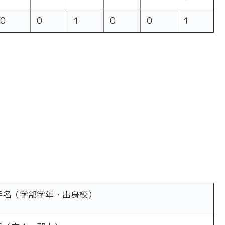
０
０
１
０
０
１
手名（学部学年・出身校）