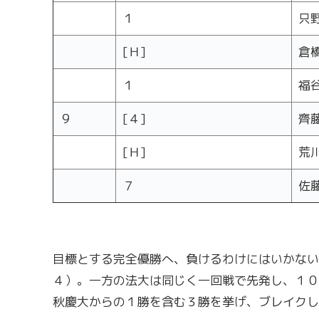
１
只
[Ｈ]
倉
１
福
９
[４]
齊
[Ｈ]
荒
７
佐
目標とする完全優勝へ、負けるわけにはいかない
４）。一方の法大は同じく一回戦で先発し、１０
秋慶大からの１勝を含む３勝を挙げ、ブレイクし