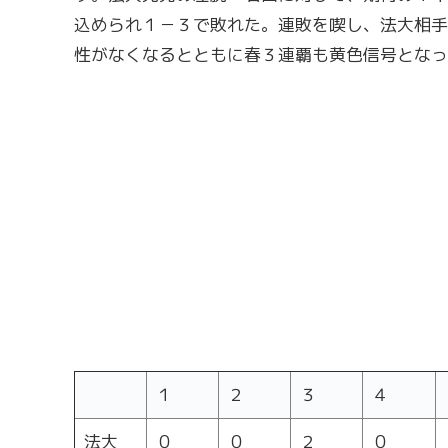
込められ１－３で敗れた。連敗を喫し、法大相手
性がなくなるとともに春３連覇も黄色信号となっ
１
２
３
４
法大
０
０
２
０