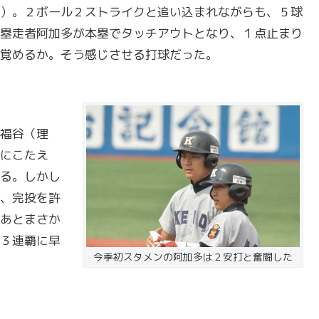
）。２ボール２ストライクと追い込まれながらも、５球
塁走者阿加多が本塁でタッチアウトとなり、１点止まり
覚めるか。そう感じさせる打球だった。
福谷（理
にこたえ
る。しかし
、完投を許
あとまさか
３連覇に早
今季初スタメンの阿加多は２安打と奮闘した