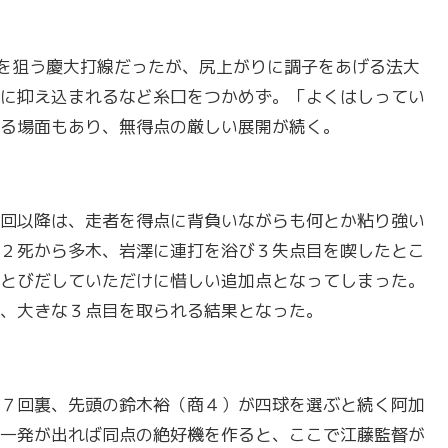
を狙う慶大打線だったが、尻上がりに調子をあげる法大
に抑え込まれるなど糸口をつかめず。「よくはしってい
る場面もあり、無得点の厳しい展開が続く。
回以降は、走者を得点に背負いながらも何とか粘り強い
２死から多木、岩澤に連打を浴び３失点目を喫したとこ
とびだしていただけに惜しい追加点となってしまった。
、大きな３点目を取られる結果となった。
７回裏、先頭の鈴木裕（商４）が四球を選ぶと続く阿加
一発が出れば同点の絶好機を作ると、ここで江藤監督が