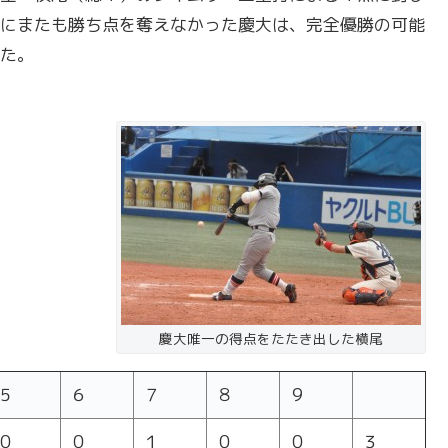
にまたも勝ち点を奪えなかった慶大は、完全優勝の可能
た。
慶大唯一の得点をたたき出した横尾
５
６
７
８
９
０
０
１
０
０
３