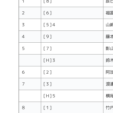
１
[８]
辰
２
[６]
福
３
[５]４
山
４
[９]
藤
５
[７]
影
[Ｈ]３
鈴
６
[２]
阿
７
[３]
渡
[Ｈ]５
横
８
[１]
竹