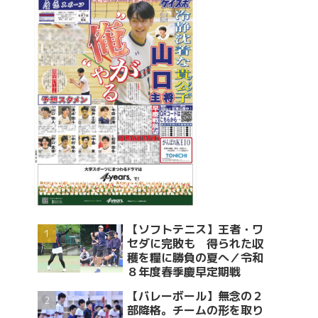
【ソフトテニス】王者・ワ
セダに完敗も 得られた収
穫を糧に勝負の夏へ／令和
８年度春季慶早定期戦
【バレーボール】無念の２
部降格。チームの形を取り