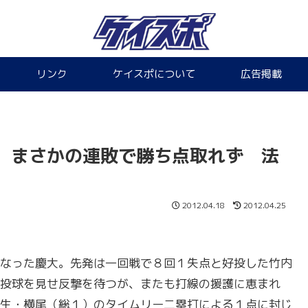
リンク
ケイスポについて
広告掲載
、まさかの連敗で勝ち点取れず 法
2012.04.18
2012.04.25
なった慶大。先発は一回戦で８回１失点と好投した竹内
投球を見せ反撃を待つが、またも打線の援護に恵まれ
生・横尾（総１）のタイムリー二塁打による１点に封じ