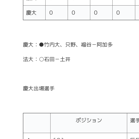
慶大
０
０
０
０
慶大：●竹内大、只野、福谷－阿加多
法大：○石田－土井
慶大出場選手
ポジション
選