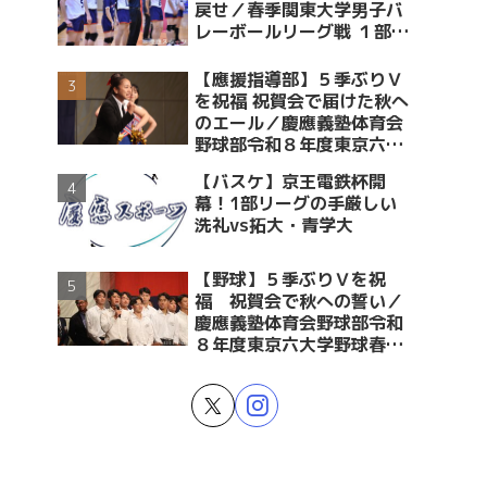
戻せ／春季関東大学男子バ
レーボールリーグ戦 １部・
２部入替戦 vs青学大
【應援指導部】５季ぶりＶ
を祝福 祝賀会で届けた秋へ
のエール／慶應義塾体育会
野球部令和８年度東京六大
学野球春季リーグ戦優勝 祝
【バスケ】京王電鉄杯開
賀会～後編～
幕！1部リーグの手厳しい
洗礼vs拓大・青学大
【野球】５季ぶりＶを祝
福 祝賀会で秋への誓い／
慶應義塾体育会野球部令和
８年度東京六大学野球春季
リーグ戦優勝 祝賀会～前編
～