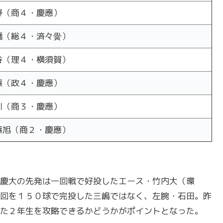
野（商４・慶應）
橋（総４・済々黌）
谷（理４・横須賀）
藤（政４・慶應）
川（商３・慶應）
藤旭（商２・慶應）
慶大の先発は一回戦で好投したエース・竹内大（環
回を１５０球で完投した三嶋ではなく、左腕・石田。昨
た２年生を攻略できるかどうかがポイントとなった。