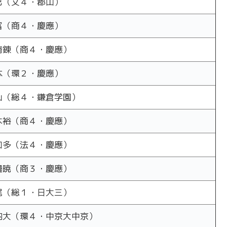
巳（文４・郡山）
富（商４・慶應）
﨑錬（商４・慶應）
本（環２・慶應）
山（総４・鎌倉学園）
木裕（商４・慶應）
加多（法４・慶應）
邊暁（商３・慶應）
尾（総１・日大三）
内大（環４・中京大中京）