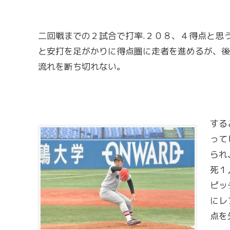
二回戦までの２試合で打率.２０８、４得点と思
と安打を足がかりに得点圏に走者を進めるが、後
流れを断ち切れない。
する
って
られ
死１
ピッ
にレ
点を