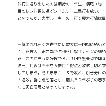
代打に送り出したのは期待の１年生・横尾（総１
目をレフト線に運ぶタイムリー二塁打を放つ。１
となったが、大型ルーキーの一打で慶大打線は目
一気に流れを引き寄せたい慶大は一回戦に続いて
４）を投入。総力戦で勝利を目指すナインの期待
る、力のこもった好投で８、９回を無失点で抑え
結局、打線は石田を６安打１得点と攻略し切れず
してしまう。そのまま１－３で敗れ、引き分けの
の連敗。勝ち点を落とし、慶大８０年ぶりの春季
くも黄色信号となってしまった。