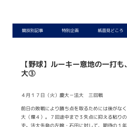
競技別記事
特別企画
紙面見どころ
【野球】ルーキー意地の一打も
大③
４月１７日（火）慶大－法大 三回戦
前日の敗戦により勝ち点を取るためには後がなく
大（環４）。７回途中まで３失点に抑える粘りの
ず。法大先発の左腕・石田に対して、期待の１年