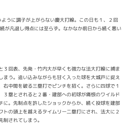
うように調子が上がらない慶大打線。この日も１、２回
続が凡退し得点には至らず。なかなか前日から続く悪い
と３回表、先発・竹内大が早くも強力な法大打線に捕ま
しまう。追い込みながらも甘く入った球を大城戸に捉え
、右中間を破る三塁打でピンチを招く。さらに四球で１
，３塁とされると２番・建部への初球が痛恨のワイルド
チに。先制点を許したショックからか、続く投球を建部
フトの頭上を越えるタイムリー二塁打にされ、法大に２
先制されてしまう。