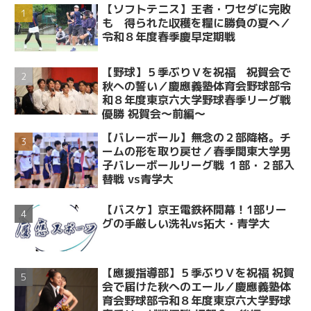
【ソフトテニス】王者・ワセダに完敗
も 得られた収穫を糧に勝負の夏へ／
令和８年度春季慶早定期戦
【野球】５季ぶりＶを祝福 祝賀会で
秋への誓い／慶應義塾体育会野球部令
和８年度東京六大学野球春季リーグ戦
優勝 祝賀会～前編～
【バレーボール】無念の２部降格。チ
ームの形を取り戻せ／春季関東大学男
子バレーボールリーグ戦 １部・２部入
替戦 vs青学大
【バスケ】京王電鉄杯開幕！1部リー
グの手厳しい洗礼vs拓大・青学大
【應援指導部】５季ぶりＶを祝福 祝賀
会で届けた秋へのエール／慶應義塾体
育会野球部令和８年度東京六大学野球