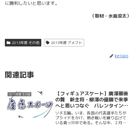
に勝利したいと思います。
（取材・水島涼太）
2013年度 その他
2013年度 アメフト
keispo
関連記事
【フィギュアスケート】廣澤最後
2013年度 その他
の舞 新主将・柳澤の優勝で来季
へと思いつなぐ バレンタインカ
ップ
ソチ五輪。いま、各国の代表選手たちが
プライドをかけ、熱き戦いを繰り広げて
いる真っ只中である。そんな中、２月１
４日シチズンプラザにて、慶大スケート
部フィギュア部門の５名も今季の集大成