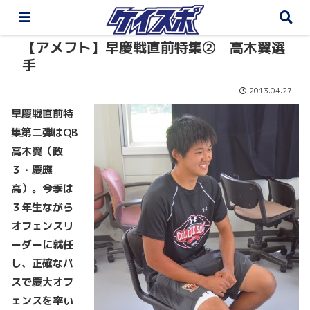
【アメフト】早慶戦直前特集② 高木翼選
手
2013.04.27
早慶戦直前特
集第二弾はQB
高木翼（政
３・慶應
高）。今季は
３年生ながら
オフェンスリ
ーダーに就任
し、正確なパ
スで慶大オフ
ェンスを率い