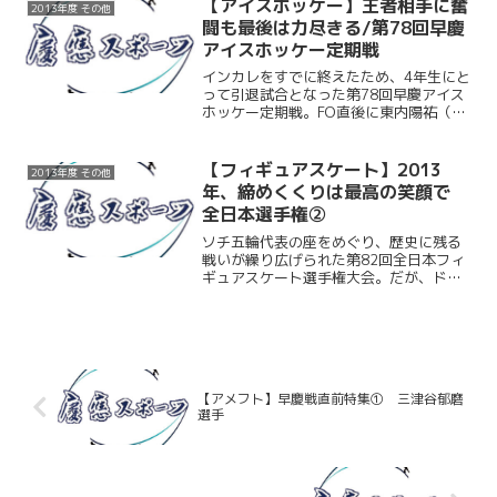
将（商４）が東京都代表として出場し
【アイスホッケー】王者相手に奮
2013年度 その他
た。近藤にとって、この国体...
闘も最後は力尽きる/第78回早慶
アイスホッケー定期戦
インカレをすでに終えたため、4年生にと
って引退試合となった第78回早慶アイス
ホッケー定期戦。FO直後に東内陽祐（経
3）のゴールでオープニングを飾ると、そ
の後も気合いが入ったプレーを終始見
せ、インカレ王者の早稲田相手に引けを
【フィギュアスケート】2013
2013年度 その他
取らない試合となっ...
年、締めくくりは最高の笑顔で
全日本選手権②
ソチ五輪代表の座をめぐり、歴史に残る
戦いが繰り広げられた第82回全日本フィ
ギュアスケート選手権大会。だが、ドラ
マは五輪を目指す者だけにあるのではな
い。慶大スケート部フィギュア部門主将
の近藤琢哉（商4）。昨年惜しくも全日本
出場を逃してからの1...
【アメフト】早慶戦直前特集① 三津谷郁磨
選手