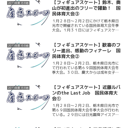
として第５回バレンタインカップに臨ん
【フィギュアスケート】鈴木、奥
2013年度 その他
だ。今季見つかった課題を...
山が初進出のフリーで躍動！ 国
民体育大会③
１月２８日～２月２日にかけて栃木県日
光市で開催されている国民体育大会冬季
大会。１月３１日にはフィギュアスケー
ト成年女子フリースケーティングが行わ
れた。ショートプログラムの上位２４名
が進出できるこのフリースケーティング
【フィギュアスケート】歓喜のフ
2013年度 その他
に、奥山未季子（環２）、...
リー進出、感動のフィナーレ 国
民体育大会②
１月２８日～２月２日、栃木県日光市に
て行われている第６９回国民体育大会冬
季大会。３０日、慶大からは成年女子シ
ョートプログラムに奥山未季子（環２）
と鈴木伶奈（環２）、成年男子フリース
ケーティングに近藤琢哉主将（商４）が
【フィギュアスケート】近藤ルパ
2013年度 その他
出場した。今回の国体は、...
ンのthe Last Job 国民体育大
会①
１月２８日～２月２日、栃木県日光市で
第６９回国民体育大会冬季大会が行われ
ている。２９日には日光霧降アイスアリ
ーナでフィギュアスケート成年男子のシ
ョートプログラムが行われ、近藤琢哉主