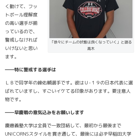
く動けて、フッ
トボール理解度
の高い選手が揃
っているので、
警戒しなければ
「徐々にチームの状態は良くなっていく」と語る
いけないと思い
高木
ます。
――特に警戒する選手は
ＬＢで同学年の峰佑輔選手です。彼はＵ-１９の日本代表に選
ばれていますし、すごいイケてる印象があります。要注意人
物です。
――早慶戦の意気込みをお願いします
慶應義塾大学は全員で一致団結して、最初から最後まで
UNICORNSスタイルを貫き通して、最後には必ず早稲田大学