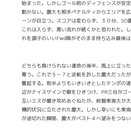
始まった。しかしゴール前のディフェンスが安定
動かない。慶大も相手ペナルティからエリアを広
ーンが目立つ。スコアは変わらず、３０分、SO
これは入らず、悪い流れが続くかと思われた。し
れを調子のいいFwd陣がそのまま持ち込み最後
どちらも負けられない運命の後半、風上に立った
奪う。これで５－７と逆転を許した慶大だったが
奮起する。前半よりもいきいきとしたテンポの速
辺がナイスゲインで敵をひきつけ、PR三谷がゴ
互いミスが響き攻めあぐねたが、終盤東海大が大
機的状況に立たされた慶大。しかし幸いにも東海
が途切れた瞬間、慶大がベスト４へ望みをつない