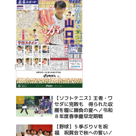
【ソフトテニス】王者・ワ
セダに完敗も 得られた収
穫を糧に勝負の夏へ／令和
８年度春季慶早定期戦
【野球】５季ぶりＶを祝
福 祝賀会で秋への誓い／