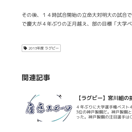
その後、１４時試合開始の立命大対明大の試合で
で慶大が４年ぶりの正月越え、部の目標「大学ベ
2013年度 ラグビー
関連記事
【ラグビー】宮川組の
４年ぶりに大学選手権ベスト
3位の神戸製鋼だ。神戸製鋼
った。神戸製鋼の注目選手はCT