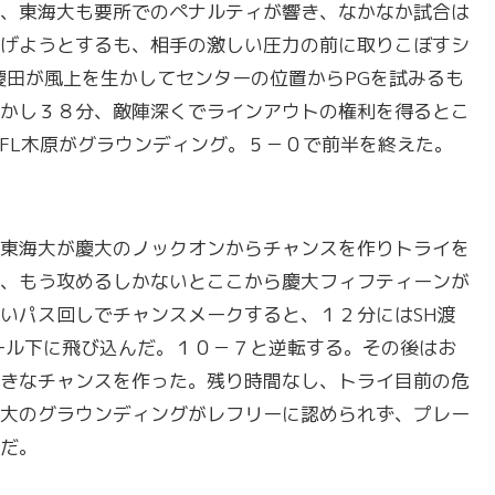
、東海大も要所でのペナルティが響き、なかなか試合は
げようとするも、相手の激しい圧力の前に取りこぼすシ
慶田が風上を生かしてセンターの位置からPGを試みるも
かし３８分、敵陣深くでラインアウトの権利を得るとこ
はFL木原がグラウンディング。５－０で前半を終えた。
東海大が慶大のノックオンからチャンスを作りトライを
、もう攻めるしかないとここから慶大フィフティーンが
いパス回しでチャンスメークすると、１２分にはSH渡
ール下に飛び込んだ。１０－７と逆転する。その後はお
きなチャンスを作った。残り時間なし、トライ目前の危
大のグラウンディングがレフリーに認められず、プレー
だ。