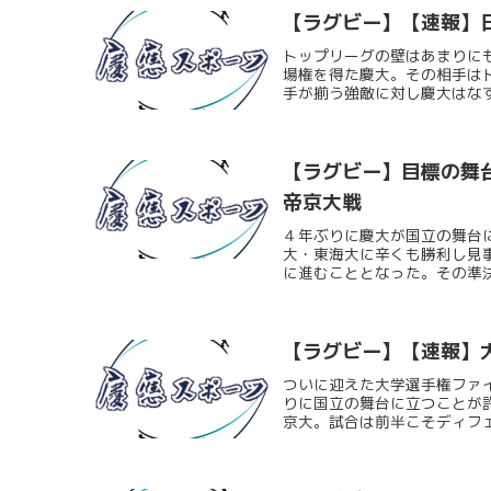
【ラグビー】【速報】
トップリーグの壁はあまりに
場権を得た慶大。その相手は
手が揃う強敵に対し慶大はなす
【ラグビー】目標の舞
帝京大戦
４年ぶりに慶大が国立の舞台
大・東海大に辛くも勝利し見
に進むこととなった。その準決
【ラグビー】【速報】
ついに迎えた大学選手権ファ
りに国立の舞台に立つことが
京大。試合は前半こそディフェ