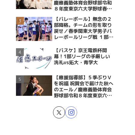
慶應義塾体育会野球部令和
８年度東京六大学野球春季
リーグ戦優勝 祝賀会～前編
【バレーボール】無念の２
～
部降格。チームの形を取り
戻せ／春季関東大学男子バ
レーボールリーグ戦 １部・
２部入替戦 vs青学大
【バスケ】京王電鉄杯開
幕！1部リーグの手厳しい
洗礼vs拓大・青学大
【應援指導部】５季ぶりＶ
を祝福 祝賀会で届けた秋へ
のエール／慶應義塾体育会
野球部令和８年度東京六大
学野球春季リーグ戦優勝 祝
賀会～後編～