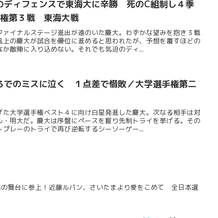
のディフェンスで東海大に辛勝 死のC組制し４季
手権第３戦 東海大戦
ファイナルステージ進出が遠のいた慶大。わずかな望みを抱き３戦
風上の慶大が試合を優位に進めると思われたが、予想を覆すほどの
か敵陣に入り込めない。それでも気迫のディ...
ろでのミスに泣く １点差で惜敗／大学選手権第二
げた大学選手権ベスト４に向け白星発進した慶大。次なる相手は対
ル・明大だ。慶大は序盤にペースを握り先制トライを挙げる。その
プレーのトライで再び逆転するシーソーゲー...
高の舞台に参上！近藤ルパン、さいたまより愛をこめて 全日本選