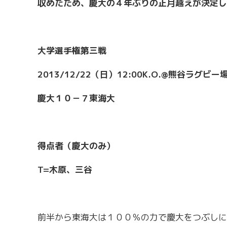
収めたため、慶大の４年ぶりの正月越えが決定し
大学選手権第三戦
2013/12/22
（日）12:00K.O.@
熊谷ラグビー
慶大１０－７東海大
得点者（慶大のみ）
T=
木原、三谷
前半から東海大は１００％の力で慶大をつぶしに