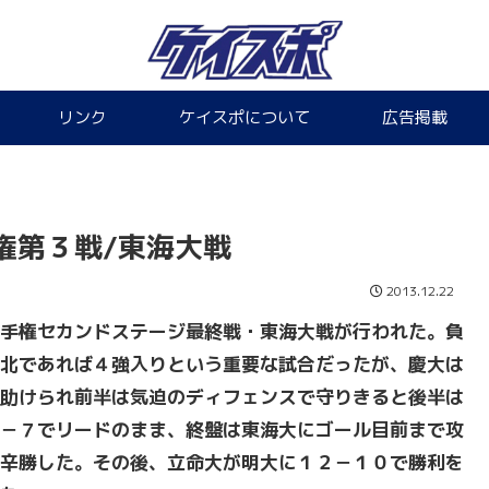
リンク
ケイスポについて
広告掲載
権第３戦/東海大戦
2013.12.22
手権セカンドステージ最終戦・東海大戦が行われた。負
北であれば４強入りという重要な試合だったが、慶大は
助けられ前半は気迫のディフェンスで守りきると後半は
－７でリードのまま、終盤は東海大にゴール目前まで攻
辛勝した。その後、立命大が明大に１２－１０で勝利を