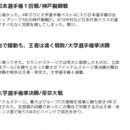
日本選手権１回戦/神戸製鋼戦
も高かった。4年ぶりに大学選手権ベスト4に入り日本選手権の出
トップリーグ3位の神戸製鋼だ。WTB今村など日本代表クラスの選
すべもなく完敗を喫してしまった。第51...
台で躍動も、王者は遠く惜敗/大学選手権準決勝
に帰ってきた。セカンドステージでは明大に惜敗したものの、立命
事プールCを勝ち上がった慶大がファイナルステージ準決勝の舞台
勝の相手は王者・帝京大。大学選手権４連覇...
大学選手権準決勝/帝京大戦
イナルステージ。慶大はグループCの激戦を見事に勝ち抜き4年ぶ
許された。全部員の目標であったこの舞台で対戦するのは王者・帝
ンス面で粘り3点のビハインドで試合を折り...