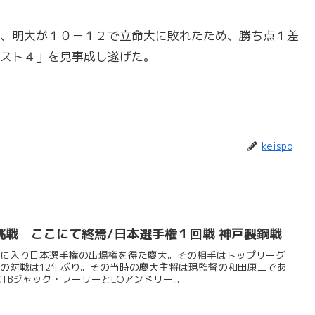
、明大が１０－１２で立命大に敗れたため、勝ち点１差
スト４」を見事成し遂げた。
keispo
挑戦 ここにて終焉/日本選手権１回戦 神戸製鋼戦
4に入り日本選手権の出場権を得た慶大。その相手はトップリーグ
との対戦は12年ぶり。その当時の慶大主将は現監督の和田康二であ
Bジャック・フーリーとLOアンドリー...