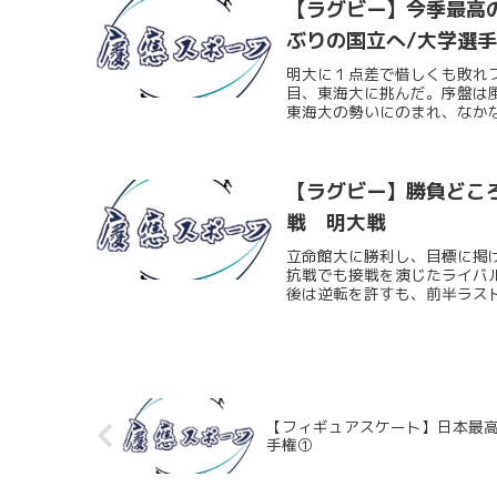
【ラグビー】今季最高
ぶりの国立へ/大学選
明大に１点差で惜しくも敗れ
目、東海大に挑んだ。序盤は
東海大の勢いにのまれ、なかな
【ラグビー】勝負どこ
戦 明大戦
立命館大に勝利し、目標に掲
抗戦でも接戦を演じたライバ
後は逆転を許すも、前半ラスト
【フィギュアスケート】日本最
手権①