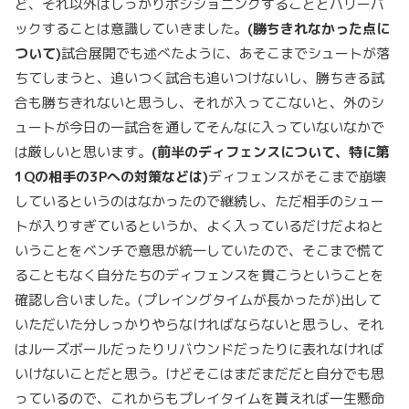
ど、それ以外はしっかりポジショニングすることとハリーバ
ックすることは意識していきました。
(
勝ちきれなかった点に
ついて)
試合展開でも述べたように、あそこまでシュートが落
ちてしまうと、追いつく試合も追いつけないし、勝ちきる試
合も勝ちきれないと思うし、それが入ってこないと、外のシ
ュートが今日の一試合を通してそんなに入っていないなかで
は厳しいと思います。
(
前半のディフェンスについて、特に第
1Q
の相手の3P
への対策などは)
ディフェンスがそこまで崩壊
しているというのはなかったので継続し、ただ相手のシュー
トが入りすぎているというか、よく入っているだけだよねと
いうことをベンチで意思が統一していたので、そこまで慌て
ることもなく自分たちのディフェンスを貫こうということを
確認し合いました。(プレイングタイムが長かったが)出して
いただいた分しっかりやらなければならないと思うし、それ
はルーズボールだったりリバウンドだったりに表れなければ
いけないことだと思う。けどそこはまだまだだと自分でも思
っているので、これからもプレイタイムを貰えれば一生懸命