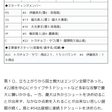
◆スターティングメンバー
PG
#4 伊藤良太(環4・洛南高)
SG
#13 福元直人(環２･福大大濠高)
SF
#10 大元孝文(環3･洛南高)
PF
#6 権田隆人(政4･慶應高)
C
#22 トカチョフ・サワ(環１･國學院久我山高)
◆主要選手スタッツ(背番号/選手名/成績)◆
#22 トカチョフ・サワ：得点２１、１５リバウンド #4 伊藤良太：１
８得点
第１Ｑ、立ち上がりから国士館大はエンジン全開であった。
#22原を中心にドライブや３Ｐシュートなど多彩な攻撃で慶
大に襲いかかる。一方、慶大は外からシュートを決め切るこ
とが出来ず、なかなか点数を入れることが出来ない苦しい展
開が続く。原と#64比屋根に連続３Ｐシュートを決められ、