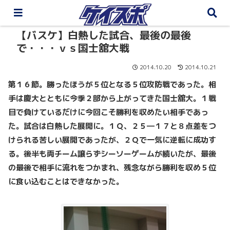
【バスケ】白熱した試合、最後の最後
で・・・ｖｓ国士舘大戦
2014.10.20
2014.10.21
第１６節。勝ったほうが５位となる５位攻防戦であった。相
手は慶大とともに今季２部から上がってきた国士舘大。１戦
目で負けているだけに今回こそ勝利を収めたい相手であっ
た。試合は白熱した展開に。１Ｑ、２５―１７と８点差をつ
けられる苦しい展開であったが、２Ｑで一気に逆転に成功す
る。後半も両チーム譲らずシーソーゲームが続いたが、最後
の最後で相手に流れをつかまれ、残念ながら勝利を収め５位
に食い込むことはできなかった。