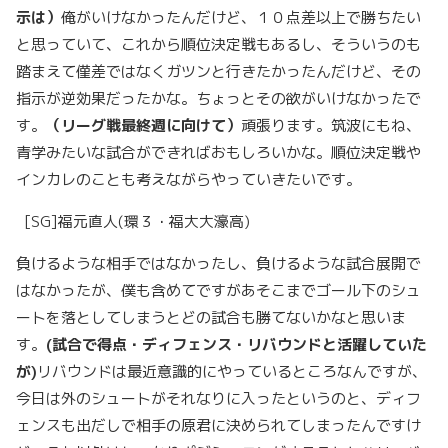
示は）
俺がいけなかったんだけど、１０点差以上で勝ちたい
と思っていて、これから順位決定戦もあるし、そういうのも
踏まえて僅差ではなくガツンと行きたかったんだけど、その
指示が逆効果だったかな。ちょっとその欲がいけなかったで
す。
（リーグ戦最終週に向けて）
頑張ります。筑波にもね、
青学みたいな試合ができればおもしろいかな。順位決定戦や
インカレのことも考えながらやっていきたいです。
[SG]福元直人(環３・福大大濠高)
負けるような相手ではなかったし、負けるような試合展開で
はなかったが、僕も含めてですがあそこまでゴール下のシュ
ートを落としてしまうとどの試合も勝てないかなと思いま
す。
(
試合で得点・ディフェンス・リバウンドと活躍していた
が)
リバウンドは最近意識的にやっているところなんですが、
今日は外のシュートがそれなりに入ったというのと、ディフ
ェンスも出だしで相手の原君に決められてしまったんですけ