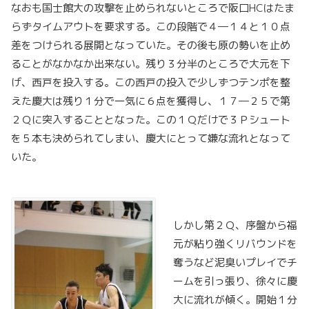
なおも国士館大の攻撃を止められないところで阪口HCはたま
らずタイムアウトを要求する。この段階で４―１４と１０点
差をつけられる展開となっていた。その後も原の勢いを止め
ることがなかなか出来ない。残り３分半のところで大元を下
げ、西戸を投入する。この西戸の投入で少しずつテンポを整
えた慶大は残り１分で一気に６点を獲得し、１７―２５で第
２Ｑに突入することとなった。この１Ｑだけで３Ｐシュート
を５本も決められてしまい、慶大にとって嫌な流れとなって
いた。
しかし第２Ｑ、序盤から福
元が粘り強くリバウンドを
奪うなど泥臭いプレイでチ
ームを引っ張り、徐々に慶
大に流れが傾く。開始１分