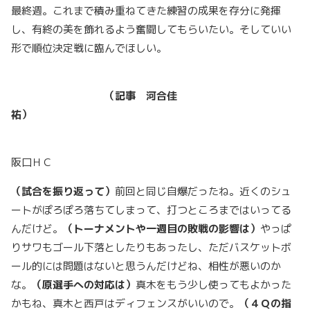
最終週。これまで積み重ねてきた練習の成果を存分に発揮
し、有終の美を飾れるよう奮闘してもらいたい。そしていい
形で順位決定戦に臨んでほしい。
（記事 河合佳
祐）
阪口ＨＣ
（試合を振り返って）
前回と同じ自爆だったね。近くのシュ
ートがぽろぽろ落ちてしまって、打つところまではいってる
んだけど。
（トーナメントや一週目の敗戦の影響は）
やっぱ
りサワもゴール下落としたりもあったし、ただバスケットボ
ール的には問題はないと思うんだけどね、相性が悪いのか
な。
（原選手への対応は）
真木をもう少し使ってもよかった
かもね、真木と西戸はディフェンスがいいので。
（４Ｑの指