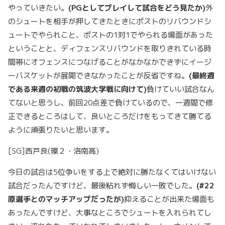
やっていきたい。
(PG
としてプレイして試合をどう見たか)
外
のシュートを相手が押してきたときにポストのリバウンドシ
ュートでやられこと、ポストの1対1でやられる場面があった
ということと、ディフェンスリバウンドを取りきれている時
間帯にオフェンスにつなげることがなかなかできずにイージ
ーバスケットが展開できなかったことが反省ですね。
(
最終週
である来週の初戦の筑波大学戦に向けて)
負けていい試合なん
てないと思うし、前回20点差で負けているので、一週間で修
正できるところはして、良いところだけをもってきて勝てる
ように頑張りたいと思います。
[SG]西戸良(環２・洛南高)
今日の試合は5位争いをする上で絶対に勝たなくてはいけない
試合だったんですけど、最後粘れず悔しい一敗でした。
(#22
原選手とのマッチアップだったが)
抑えることが出来た場面も
あったんですけど、大事なところでシュートを入れられてし