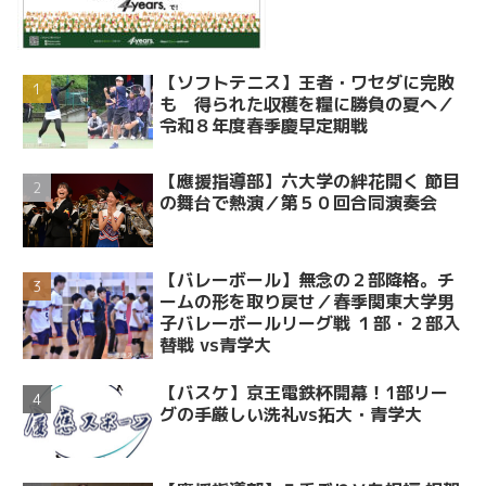
【ソフトテニス】王者・ワセダに完敗
も 得られた収穫を糧に勝負の夏へ／
令和８年度春季慶早定期戦
【應援指導部】六大学の絆花開く 節目
の舞台で熱演／第５０回合同演奏会
【バレーボール】無念の２部降格。チ
ームの形を取り戻せ／春季関東大学男
子バレーボールリーグ戦 １部・２部入
替戦 vs青学大
【バスケ】京王電鉄杯開幕！1部リー
グの手厳しい洗礼vs拓大・青学大