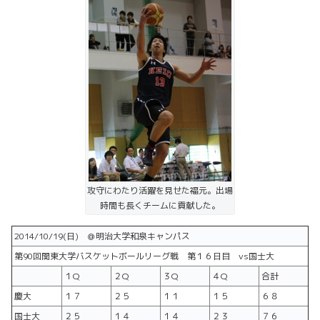
攻守にわたり活躍を見せた福元。出場
時間も長くチームに貢献した。
2014/10/19(日) ＠明治大学和泉キャンパス
第90回関東大学バスケットボールリーグ戦 第１６日目 vs国士大
１Q
２Q
３Q
４Q
合計
慶大
１７
２５
１１
１５
６８
国士大
２５
１４
１４
２３
７６