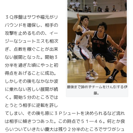
３Ｑ序盤はサワや福元がリ
バウンドを確保し、相手の
攻撃を止めるものの、イー
ジーなシュートミスも相次
ぎ、点数を稼ぐことが出来
ない展開となった。開始３
分半を過ぎた頃にやっと初
得点をあげることに成功。
しかしその後もなかなか波
最後まで諦めずチームをけん引する伊
に乗れない苦しい展開が続
藤。
く。開始５分のところでは
とうとう相手に逆転を許し
てしまい、その後も原に３Ｐシュートを決められるなど流れ
は相手に傾きつつあった。この時点で５１―４６。何とか食
らいついていきたい慶大は残り２分半のところでサワがシュ