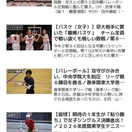
早慶バレーボール定期戦
強敵・早大との第９０回早慶バレーボー
ル定期戦に臨んだ慶大。OH・許斐千鶴
（総１・慶應湘南）やOH・田中奏絵（文
２・都立戸山）を中心に果敢に攻撃を仕
掛けたが、早大の高いブロックと安定し
た試合運びに苦しみ、セットカウント０
【バスケ（女子）】早大相手に貫
バスケ女子
－３で敗れた。しかし、...
いた「慶應バスケ」 チーム全員
で戦い抜くも悔しい敗戦／第８４
回早慶バスケットボール定期戦
今年で第８４回目となる早慶バスケット
ボール定期戦。第１Qは早大の素早い攻撃
と堅いデフェンスに苦しめられた慶大だ
が、第２Q以降は順調に得点を重ねて意地
を見せた。強敵の早大相手に悔しい敗戦
を喫したものの、最後まで慶應らしい泥
【バレーボール】攻守がかみ合
バレー戦評
臭いバスケを貫き、４...
い、中央学院大を制圧 リーグ戦
６勝目を飾る／春季関東大学男子
バレーボールリーグ戦第８日目vs
春季関東大学リーグ戦（春季リーグ戦）
中央学院大
第８日目。序盤は中央学院大の勢いに押
される場面もあったものの、主将・山口
快人（経４・慶應）を中心に徐々に流れ
をつかむ。Ｓ・松田悠冬（商２・慶應）
の連続サービスエースで一気に主導権を
【庭球】期待の１年生が「粘り勝
庭球女子
握り、第１セットを先取し...
ち」で女子シングルス決勝進出！
／２０２６年度関東学生テニスト
ーナメント