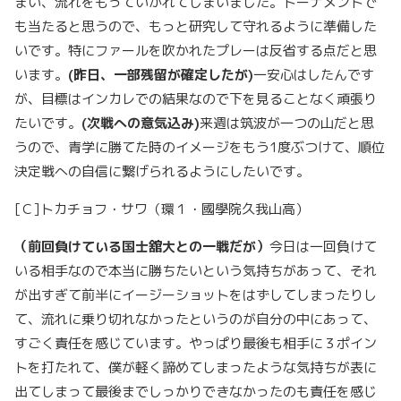
まい、流れをもっていかれてしまいました。トーナメントで
も当たると思うので、もっと研究して守れるように準備した
いです。特にファールを吹かれたプレーは反省する点だと思
います。
(
昨日、一部残留が確定したが)
一安心はしたんです
が、目標はインカレでの結果なので下を見ることなく頑張り
たいです。
(
次戦への意気込み)
来週は筑波が一つの山だと思
うので、青学に勝てた時のイメージをもう1度ぶつけて、順位
決定戦への自信に繋げられるようにしたいです。
[Ｃ]トカチョフ・サワ（環１・國學院久我山高）
（前回負けている国士舘大との一戦だが）
今日は一回負けて
いる相手なので本当に勝ちたいという気持ちがあって、それ
が出すぎて前半にイージーショットをはずしてしまったりし
て、流れに乗り切れなかったというのが自分の中にあって、
すごく責任を感じています。やっぱり最後も相手に３ポイン
トを打たれて、僕が軽く諦めてしまったような気持ちが表に
出てしまって最後までしっかりできなかったのも責任を感じ