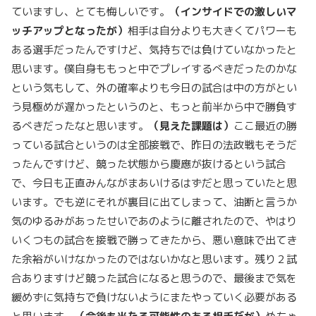
ていますし、とても悔しいです。
（インサイドでの激しいマ
ッチアップとなったが）
相手は自分よりも大きくてパワーも
ある選手だったんですけど、気持ちでは負けていなかったと
思います。僕自身ももっと中でプレイするべきだったのかな
という気もして、外の確率よりも今日の試合は中の方がとい
う見極めが遅かったというのと、もっと前半から中で勝負す
るべきだったなと思います。
（見えた課題は）
ここ最近の勝
っている試合というのは全部接戦で、昨日の法政戦もそうだ
ったんですけど、競った状態から慶應が抜けるという試合
で、今日も正直みんながまあいけるはずだと思っていたと思
います。でも逆にそれが裏目に出てしまって、油断と言うか
気のゆるみがあったせいであのように離されたので、やはり
いくつもの試合を接戦で勝ってきたから、悪い意味で出てき
た余裕がいけなかったのではないかなと思います。残り２試
合ありますけど競った試合になると思うので、最後まで気を
緩めずに気持ちで負けないようにまたやっていく必要がある