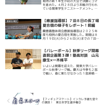
期待の新１年生が初の大会で決勝にコマ
を進めた。４月２８日より本戦が行われ
ている関東学生テニストーナメント。大
会８日目となる５月４日、最高気温２６
度と、ゴールデンウイークとは思えぬ暑
さに加え最大１０メートルの強風が吹い
【應援指導部】７泊８日の長丁場
應援指導部
たこの日、内藤悠香（総政...
夏合宿の様子をレポート！前編
慶應義塾体育会應援指導部は２０２５年
度も恒例の夏合宿を実施した。期間は８
月１９日(火)から２６日(火)までの７泊８
日。「過酷」とイメージされる應援指導
部の夏合宿だが、実際はどのような日々
が送られているのか。我々ケイスポは、
【バレーボール】秋季リーグ開幕
バレー企画
８月2４日(日)か...
直前企画第３弾！塾高対談 山元
康生×一木脩平
いよいよ開幕を迎えた、関東大学バレー
ボール秋季リーグ戦。慶大は今季も２部
で戦い、春に果たせなかった１部昇格を
目指します。開幕２日前からお届けする
直前企画のラストを飾るのは、主将／L・
山元康生（法４・慶應）×アナリスト・一
木脩平（法４・慶應）...
【フィギュアスケート】インカレ予選も堂々
の演技！ 東日本学生選手権②