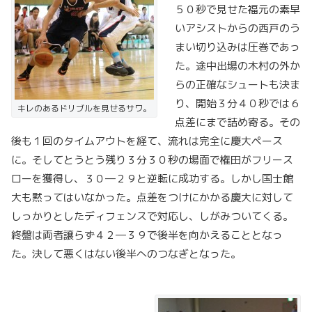
５０秒で見せた福元の素早
いアシストからの西戸のう
まい切り込みは圧巻であっ
た。途中出場の木村の外か
らの正確なシュートも決ま
り、開始３分４０秒では６
キレのあるドリブルを見せるサワ。
点差にまで詰め寄る。その
後も１回のタイムアウトを経て、流れは完全に慶大ペース
に。そしてとうとう残り３分３０秒の場面で権田がフリース
ローを獲得し、３０―２９と逆転に成功する。しかし国士館
大も黙ってはいなかった。点差をつけにかかる慶大に対して
しっかりとしたディフェンスで対応し、しがみついてくる。
終盤は両者譲らず４２―３９で後半を向かえることとなっ
た。決して悪くはない後半へのつなぎとなった。