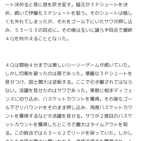
ート決めると急に息を吹き返す。福元が３Ｐシュートを決
め、続いて伊藤も３Ｐシュートを狙う。そのシュートは惜し
くも外れてしまったが、それをゴール下にいたサワが押し込
み、５３―５３の同点に。その後は互いに譲らず同点で最終
４Ｑを向かえることとなった。
４Ｑは開始４分までは激しいシーソーゲームが続いていた。
しかし均衡を破ったのは原であった。華麗な３Ｐシュートを
見せつけ、国士館大は逆転する。ここで引き離されてはなら
ない。活躍を見せたのはサワであった。果敢に相手ディフェ
ンスに切り込み、バスケットカウントを獲得。その後もゴー
ル下でリバウンドをそのまま押し込み、再度バスケットカウ
ントを獲得するなど大活躍を見せる。サワが２度目のバスケ
ットカウントを獲得したところで慶大はタイムアウトを取
る。この時点では６３―６２でリードを保っていた。しかし