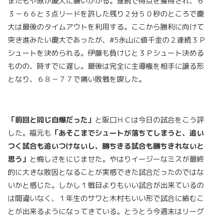
またもや原が慶大に襲いかかる。連続で得点を獲得され、６
３－６６と３点リードを許した残り２分５０秒のところで慶
大は最後のタイムアウトを利用する。ここから勝利に向けて
突き進みたい慶大であったが、#5永山に値千金の２連続３Ｐ
シュートを決められる。伊藤も負けじと３Ｐシュート決める
ものの、時すでに遅し。最後は完全に主導権を相手に譲る形
となり、６８－７７で痛い敗戦を喫した。
「前回と同じ自爆だった」
と阪口ＨＣは今日の試合をこう評
した。福元も
「あそこまでシュートが落ちてしまうと、追い
つく試合も追いつけないし、勝ちきる試合も勝ちきれないと
思う」
と悔しさをにじませた。やはりイージーなミスが最終
的に大きな敗因となることが実感できた試合だったのではな
いかと感じた。しかし１戦目よりもいい試合が出来ているの
は間違いなく、１年生のサワと木村もいい形で試合に絡むこ
とが出来るようになってきている。とうとう今週末はリーグ