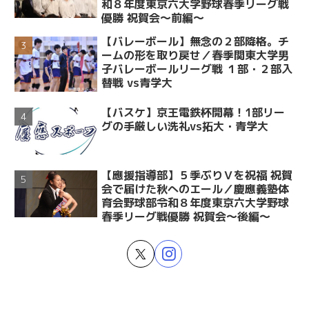
和８年度東京六大学野球春季リーグ戦
優勝 祝賀会～前編～
【バレーボール】無念の２部降格。チ
ームの形を取り戻せ／春季関東大学男
子バレーボールリーグ戦 １部・２部入
替戦 vs青学大
【バスケ】京王電鉄杯開幕！1部リー
グの手厳しい洗礼vs拓大・青学大
【應援指導部】５季ぶりＶを祝福 祝賀
会で届けた秋へのエール／慶應義塾体
育会野球部令和８年度東京六大学野球
春季リーグ戦優勝 祝賀会～後編～