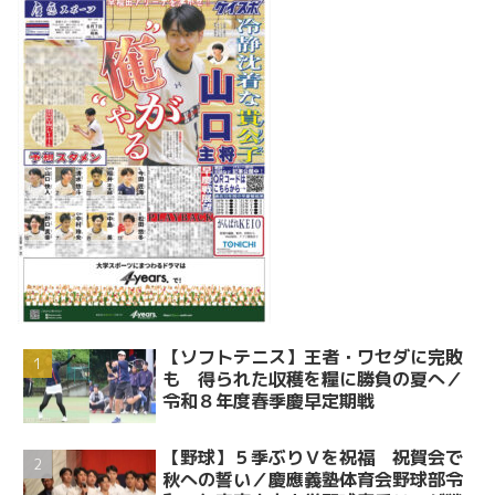
【ソフトテニス】王者・ワセダに完敗
も 得られた収穫を糧に勝負の夏へ／
令和８年度春季慶早定期戦
【野球】５季ぶりＶを祝福 祝賀会で
秋への誓い／慶應義塾体育会野球部令