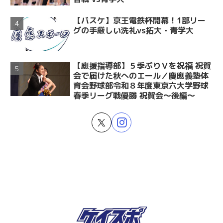
【バスケ】京王電鉄杯開幕！1部リー
グの手厳しい洗礼vs拓大・青学大
【應援指導部】５季ぶりＶを祝福 祝賀
会で届けた秋へのエール／慶應義塾体
育会野球部令和８年度東京六大学野球
春季リーグ戦優勝 祝賀会～後編～