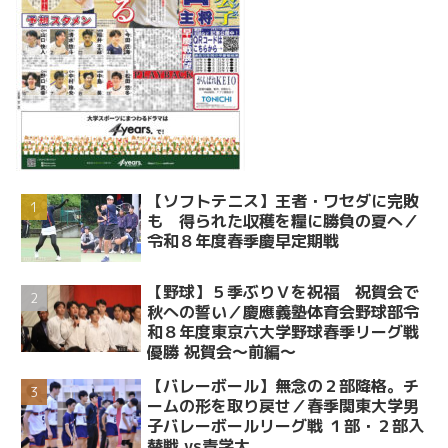
【ソフトテニス】王者・ワセダに完敗
も 得られた収穫を糧に勝負の夏へ／
令和８年度春季慶早定期戦
【野球】５季ぶりＶを祝福 祝賀会で
秋への誓い／慶應義塾体育会野球部令
和８年度東京六大学野球春季リーグ戦
優勝 祝賀会～前編～
【バレーボール】無念の２部降格。チ
ームの形を取り戻せ／春季関東大学男
子バレーボールリーグ戦 １部・２部入
替戦 vs青学大