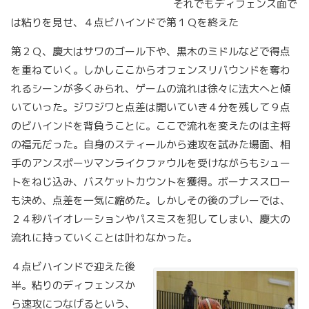
それでもディフェンス面で
は粘りを見せ、４点ビハインドで第１Ｑを終えた
第２Ｑ、慶大はサワのゴール下や、黒木のミドルなどで得点
を重ねていく。しかしここからオフェンスリバウンドを奪わ
れるシーンが多くみられ、ゲームの流れは徐々に法大へと傾
いていった。ジワジワと点差は開いていき４分を残して９点
のビハインドを背負うことに。ここで流れを変えたのは主将
の福元だった。自身のスティールから速攻を試みた場面、相
手のアンスポーツマンライクファウルを受けながらもシュー
トをねじ込み、バスケットカウントを獲得。ボーナススロー
も決め、点差を一気に縮めた。しかしその後のプレーでは、
２４秒バイオレーションやパスミスを犯してしまい、慶大の
流れに持っていくことは叶わなかった。
４点ビハインドで迎えた後
半。粘りのディフェンスか
ら速攻につなげるという、