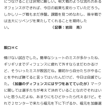
につなげることは非常に厳しい。明大戦のような流れのある
オフェンスができれば、今日の結果も変わっていただろう。
しかしリーグ戦もまだ序盤。課題を見つめなおし、後半戦で
は法大にリベンジを果たしてくれることを期待した
い。
（記事：岩田 亮）
阪口ＨＣ
情けない試合でした。簡単なシュートのミスが多かったね、
ギリギリまでディフェンスに疲れて外すならまだわかるけ
ど、そういったミスが敗因だね。最初から自分たちがやるこ
とをやれば勝てると言ってはいたんだけど、今日は自滅でし
た。
（加藤のディフェンスにはサワをあてていたが）
マーク
に関しては選手たちが考えて決めていることなのでそれはい
いと思うんだよね、あまりにもひどかったら代えるけど。そ
れで２センターで来たら福元を下に下げるか、福元を加藤選