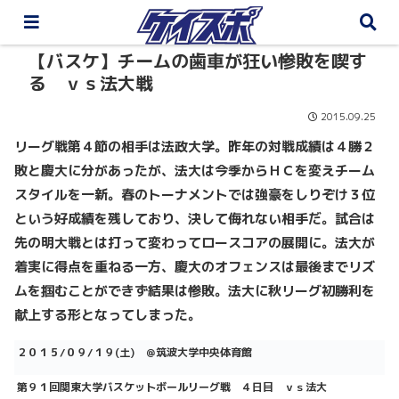
【バスケ】チームの歯車が狂い惨敗を喫す
る ｖｓ法大戦
2015.09.25
リーグ戦第４節の相手は法政大学。昨年の対戦成績は４勝２
敗と慶大に分があったが、法大は今季からＨＣを変えチーム
スタイルを一新。春のトーナメントでは強豪をしりぞけ３位
という好成績を残しており、決して侮れない相手だ。試合は
先の明大戦とは打って変わってロースコアの展開に。法大が
着実に得点を重ねる一方、慶大のオフェンスは最後までリズ
ムを掴むことができず結果は惨敗。法大に秋リーグ初勝利を
献上する形となってしまった。
２０１５
/
０９
/
１９
(
土
)
＠
筑波大学中央体育館
第９１回関東大学バスケットボールリーグ戦 ４日目 ｖｓ法大