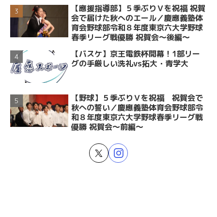
【應援指導部】５季ぶりＶを祝福 祝賀
会で届けた秋へのエール／慶應義塾体
育会野球部令和８年度東京六大学野球
春季リーグ戦優勝 祝賀会～後編～
【バスケ】京王電鉄杯開幕！1部リー
グの手厳しい洗礼vs拓大・青学大
【野球】５季ぶりＶを祝福 祝賀会で
秋への誓い／慶應義塾体育会野球部令
和８年度東京六大学野球春季リーグ戦
優勝 祝賀会～前編～