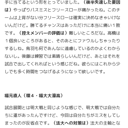
手に当てるという形をとっていました。
（後半失速した要因
は）
やっぱりパスミスとフリースローが痛かったね。このチ
ームは上背がない分フリースローは確実に決めなきゃいけな
いんだけど。勝てるチャンスはあっただけに本当に痛い１敗
です。
（控えメンバーの評価は）
難しいところだな。高橋は
１個良いところがあると、そのあとにファウルしちゃったり
するしね。鳥羽も何であんなに遠慮しているのかよくわから
ないし。後藤は練習では素晴らしいんだけど、あとはそれを
試合で出してくれればという感じだね。彼らにはこれから少
しでも多く時間をつなげるようになって欲しいです。
福元直人（環４・福大大濠高）
試合展開とは明大戦と同じような感じで、明大戦では自分た
ちに運があったんですけど、今回は自分たちがミスをしてし
まったのが反省点です。
（法大への対策は）
法大の主軸とな