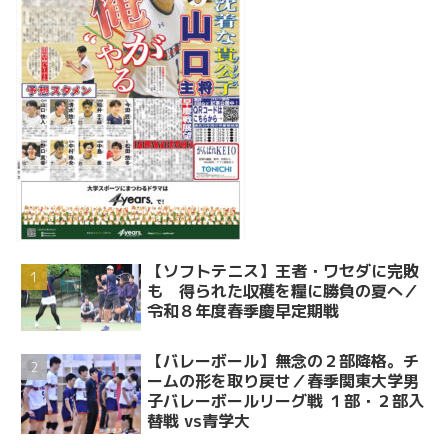
【ソフトテニス】王者・ワセダに完敗
も 得られた収穫を糧に勝負の夏へ／
令和８年度春季慶早定期戦
【バレーボール】無念の２部降格。チ
ームの形を取り戻せ／春季関東大学男
子バレーボールリーグ戦 １部・２部入
替戦 vs青学大