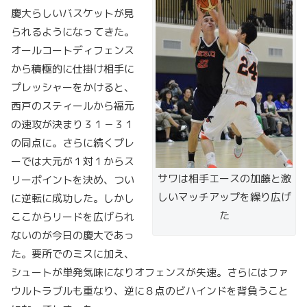
慶大らしいバスケットが見
られるようになってきた。
オールコートディフェンス
から積極的に仕掛け相手に
プレッシャーをかけると、
西戸のスティールから福元
の速攻が決まり３１－３１
の同点に。さらに続くプレ
ーでは大元が１対１からス
サワは相手エースの加藤と激
リーポイントを決め、つい
しいマッチアップを繰り広げ
に逆転に成功した。しかし
た
ここからリードを広げられ
ないのが今日の慶大であっ
た。要所でのミスに加え、
シュートが単発気味になりオフェンスが失速。さらにはファ
ウルトラブルも重なり、逆に８点のビハインドを背負うこと