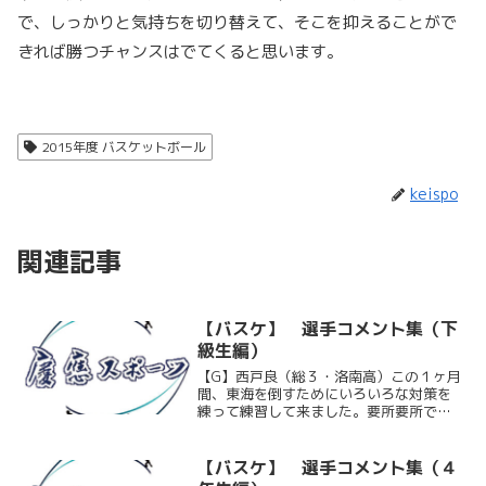
で、しっかりと気持ちを切り替えて、そこを抑えることがで
きれば勝つチャンスはでてくると思います。
2015年度 バスケットボール
keispo
関連記事
【バスケ】 選手コメント集（下
級生編）
【G】西戸良（総３・洛南高）この１ヶ月
間、東海を倒すためにいろいろな対策を
練って練習して来ました。要所要所では
自分たちのやりたい事が出て流れを掴む
事が出来たんですけど、その一枚上手を
いく東海のうまさがあって勝ちきれずと
【バスケ】 選手コメント集（４
ても悔しい試合でした。...