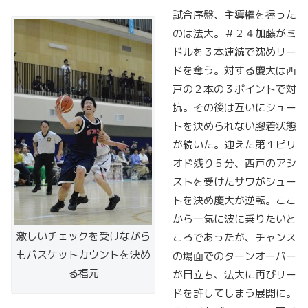
試合序盤、主導権を握った
のは法大。＃２４加藤がミ
ドルを３本連続で沈めリー
ドを奪う。対する慶大は西
戸の２本の３ポイントで対
抗。その後は互いにシュー
トを決められない膠着状態
が続いた。迎えた第１ピリ
オド残り５分、西戸のアシ
ストを受けたサワがシュー
トを決め慶大が逆転。ここ
から一気に波に乗りたいと
激しいチェックを受けながら
ころであったが、チャンス
もバスケットカウントを決め
の場面でのターンオーバー
る福元
が目立ち、法大に再びリー
ドを許してしまう展開に。