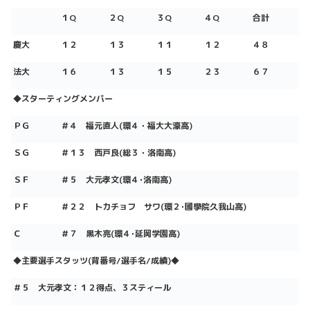
１Q
２Q
３Q
４Q
合計
慶大
１２
１３
１１
１２
４８
法大
１６
１３
１５
２３
６７
◆
スターティングメンバー
ＰＧ
＃４ 福元直人(環４・福大大濠高)
ＳＧ
＃１３ 西戸良(総３・洛南高)
ＳＦ
＃５ 大元孝文
(
環４･洛南高
)
ＰＦ
＃２２ トカチョフ サワ(環２･國學院久我山高)
Ｃ
＃７ 黒木亮
(
環４･延岡学園高
)
◆
主要選手スタッツ(背番号/選手名/成績)
◆
＃５ 大元孝文：１２得点、３スティール