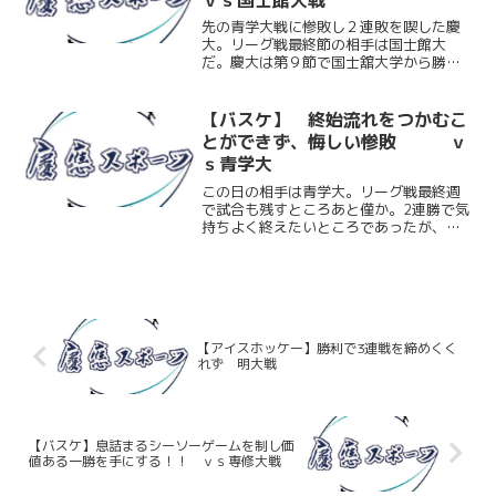
先の青学大戦に惨敗し２連敗を喫した慶
大。リーグ戦最終節の相手は国士館大
だ。慶大は第９節で国士舘大学から勝利
を挙げており、一昨年から続く連敗を６
で止めた。残留はすでに確定させている
が、インカレのシード枠を獲得できる７
【バスケ】 終始流れをつかむこ
位以上を目指すためにはこの...
とができず、悔しい惨敗 ｖ
ｓ青学大
この日の相手は青学大。リーグ戦最終週
で試合も残すところあと僅か。2連勝で気
持ちよく終えたいところであったが、ミ
スが目立つ慶大。１Qから４Qまで青学大
にリードを許してしまう。所々でメンバ
ーを入れ替え立て直そうとするも結果は
61－92。点差を大...
【アイスホッケー】勝利で3連戦を締めくく
れず 明大戦
【バスケ】息詰まるシーソーゲームを制し価
値ある一勝を手にする！！ ｖｓ専修大戦