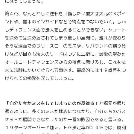
になってしまった。
第４Ｑ、なんとかして逆転を目指したい慶大は大元の３ポイ
ントや、黒木のインサイドなどで得点をつないでいく。しか
しディフェンス面で法大を止めることができない。シュート
を決めては決め返されてしまう厳しい展開に。流れが変わり
そうな場面でのフリースローのミスや、リバウンドの競り負
けなどが目立ち法大のリードはついに二桁に。最後の望みを
オールコートディフェンスからの得点に懸けるも、これを法
大に冷静にかいくぐられ万事休す。最終的には１９点差をつ
けられての惨敗を喫してしまった。
「自分たちがミスをしてしまったのが反省点」
と福元が振り
返るように、多くのミスが拙攻につながり、自分たちのバス
ケットが展開できなかったのが一番の敗因であると言える。
１９ターンオーバーに加え、ＦＧ決定率が２９％では、勝利