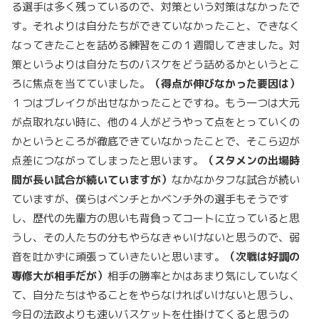
る選手は多く残っているので、対策という対策はなかったで
す。それよりは自分たちができていなかったこと、できなく
なってきたことを詰める練習をこの１週間してきました。対
策というよりは自分たちのバスケをどう詰めるかというとこ
ろに焦点を当てていました。
（得点が伸びなかった要因は）
１つはブレイクが出せなかったことですね。もう一つは大元
が点取れない時に、他の４人がどうやって点をとっていくの
かというところが徹底できていなかったことで、そこら辺が
点差につながってしまったと思います。
（スタメンの出場時
間が長い試合が続いていますが）
なかなかタフな試合が続い
ていますが、僕らはベンチとかベンチ外の選手もそうです
し、歴代の先輩方の思いも背負ってコートに立っていると思
うし、その人たちの分もやらなきゃいけないと思うので、弱
音を吐かずに頑張っていきたいと思います。
（次戦は好調の
専修大が相手だが）
相手の勝率とかはあまり気にしていなく
て、自分たちはやることをやらなければいけないと思うし、
今日の法政よりも速いバスケットを仕掛けてくると思うの