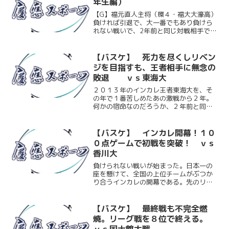
年生編）
【G】福元直人主将（環４・福大大濠高）
負ければ引退で、大一番でもあり負けら
れない戦いで、2年前と同じ対戦相手で、
すごい意識していましたし、勝ちたいと
いう気持ちで練習していました。（今日
で引退という事に対して）思い残したこ
【バスケ】 死力を尽くしリベン
とはないのでスッキリ...
ジを目指すも、王者相手に無念の
敗退 ｖｓ東海大
２０１３年のインカレ王者東海大を、そ
の年で１番苦しめたあの激戦から２年。
何かの宿命なのだろうか、２年前と同じ
代々木第二体育館という会場で、２年前
と同じ東海大を相手に、インカレ２回戦
を戦うことになった。東海大は２年前と
【バスケ】 インカレ開幕！１０
同じ秋リーグ優勝という結...
０点ゲームで初戦を突破！ ｖｓ
香川大
負けられない戦いが始まった。日本一の
座を懸けて、全国の上位チームがぶつか
り合うインカレの開幕である。先のリー
グ戦では、インカレのシード権をあと一
歩のところで逃した慶大。シード権は得
られずとも、選手が見据える東海大戦に
【バスケ】 最終戦も不完全燃
向けて、初戦での勝利は大...
焼。リーグ戦を８位で終える。
ｖｓ国士館大戦