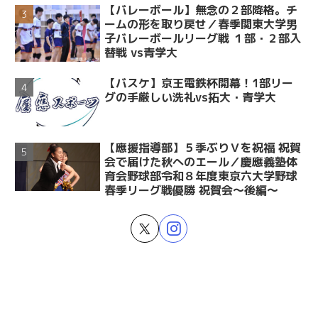
【バレーボール】無念の２部降格。チ
ームの形を取り戻せ／春季関東大学男
子バレーボールリーグ戦 １部・２部入
替戦 vs青学大
【バスケ】京王電鉄杯開幕！1部リー
グの手厳しい洗礼vs拓大・青学大
【應援指導部】５季ぶりＶを祝福 祝賀
会で届けた秋へのエール／慶應義塾体
育会野球部令和８年度東京六大学野球
春季リーグ戦優勝 祝賀会～後編～