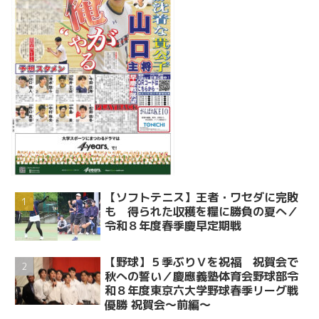
【ソフトテニス】王者・ワセダに完敗
も 得られた収穫を糧に勝負の夏へ／
令和８年度春季慶早定期戦
【野球】５季ぶりＶを祝福 祝賀会で
秋への誓い／慶應義塾体育会野球部令
和８年度東京六大学野球春季リーグ戦
優勝 祝賀会～前編～