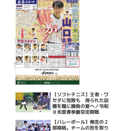
【ソフトテニス】王者・ワ
セダに完敗も 得られた収
穫を糧に勝負の夏へ／令和
８年度春季慶早定期戦
【バレーボール】無念の２
部降格。チームの形を取り