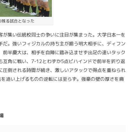
の残る試合となった
客が集い伝統校同士の争いに注目が集まった。大学日本一を
手だ。強いフィジカルの持ち主が揃う明大相手に、ディフン
。前半慶大は、相手を自陣に踏み込ませず出足の速いタック
互角に戦い、7-12とわずか5点ビハインドで前半を折り返
に圧倒される時間が続き、激しいアタックで得点を重ねられ
点を追い上げるものの
逆転には至らず。強豪の壁の厚さを痛
場