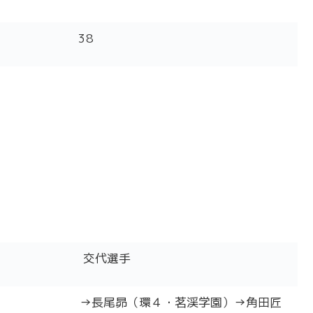
38
交代選手
→長尾昴（環４・茗渓学園）→角田匠