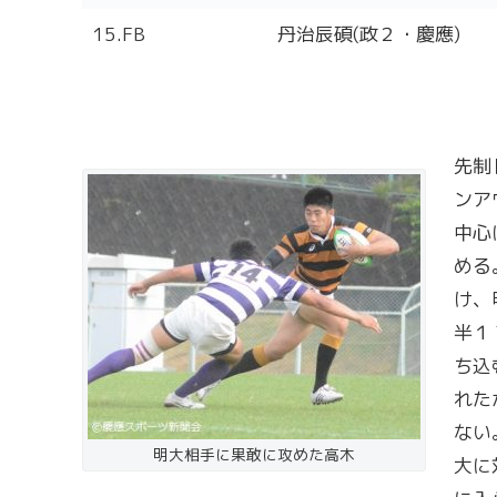
15.FB
丹治辰碩(政２・慶應)
先制
ンア
中心
める
け、
半１
ち込
れた
ない
明大相手に果敢に攻めた高木
大に