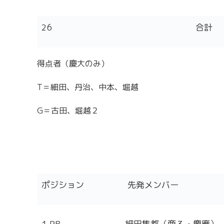
26
合計
得点者（慶大のみ）
T＝細田、丹治、中本、堀越
G＝古田、堀越２
ポジション
先発メンバー
1.PR
細田隼都（商３・慶應）