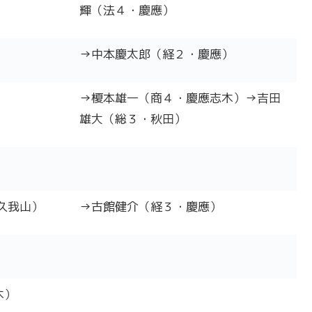
輝（法４・慶應）
→中本慶太郎（経２・慶應）
→榎本雄一（商４・慶應志木）→吉田
雄大（総３・秋田）
久我山）
→古館健介（経３・慶應）
）
木）