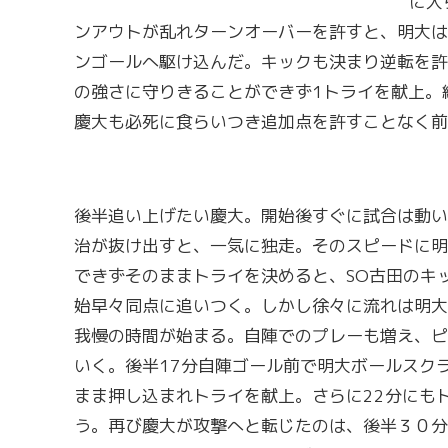
に入
ンアウトが乱れターンオーバーを許すと、明大は
ンゴールへ駆け込んだ。キックも決まり逆転を許
の強さに守りきることができず1トライを献上。
慶大も必死に食らいつき追加点を許すことなく前
後半追い上げたい慶大。開始後すぐに試合は動い
治が抜け出すと、一気に独走。そのスピードに明
できずそのままトライを決めると、SO古田のキ
始早々同点に追いつく。しかし徐々に流れは明大
我慢の時間が始まる。自陣でのプレーも増え、ピ
いく。後半17分自陣ゴール前で明大ボールスク
まま押し込まれトライを献上。さらに22分にも
う。再び慶大が攻撃へと転じたのは、後半３０分。