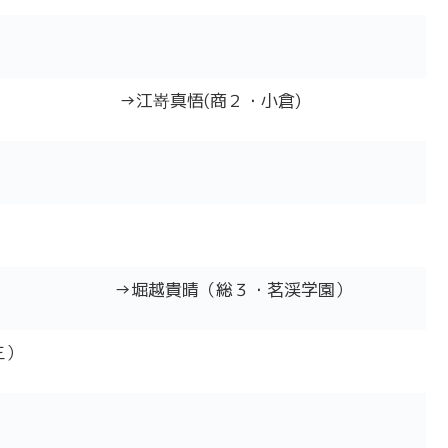
→江嵜真悟(商２・小倉)
→堀越貴晴（総３・茗渓学園）
三）