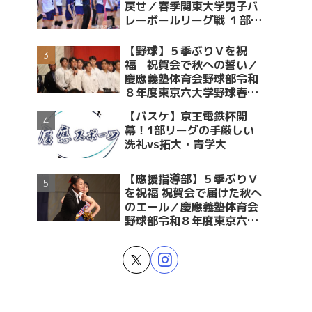
戻せ／春季関東大学男子バ
レーボールリーグ戦 １部・
２部入替戦 vs青学大
【野球】５季ぶりＶを祝
福 祝賀会で秋への誓い／
慶應義塾体育会野球部令和
８年度東京六大学野球春季
リーグ戦優勝 祝賀会～前編
【バスケ】京王電鉄杯開
～
幕！1部リーグの手厳しい
洗礼vs拓大・青学大
【應援指導部】５季ぶりＶ
を祝福 祝賀会で届けた秋へ
のエール／慶應義塾体育会
野球部令和８年度東京六大
学野球春季リーグ戦優勝 祝
賀会～後編～