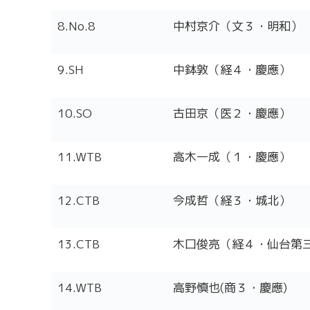
8.No.8
中村京介（文３・明和）
9.SH
中鉢敦（経４・慶應）
10.SO
古田京（医２・慶應）
11.WTB
高木一成（１・慶應）
12.CTB
今成哲（経３・城北）
13.CTB
木口俊亮（経４・仙台第
14.WTB
高野慎也(商３・慶應)