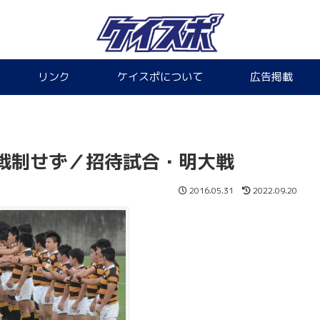
リンク
ケイスポについて
広告掲載
戦制せず／招待試合・明大戦
2016.05.31
2022.09.20