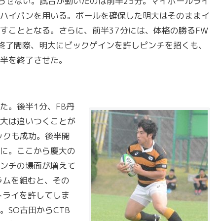
らせない。試合が動いたのは前半25分。マイボールライ
ハイパンを用いる。ボールを確保した明大はそのままイ
すこととなる。さらに、前半37分には、体格の勝るFW
終了間際、明大にビックゲインを許しピンチを招くも、
半を終了させた。
た。後半1分、FB丹
大は追いつくことが
ックも成功。後半開
に。ここから慶大の
ンチの場面が増えて
ラムを組むと、その
トライを許してしま
SO古田からCTB