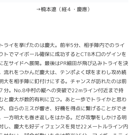
→楠本遼（経４・慶應）
トライを挙げたのは慶大。前半5分、相手陣内でのライ
ウトでマイボール確保に成功するとCTB木口のゲインを
に左サイドへ展開。最後はPR細田が飛び込みトライを決
。流れをつかんだ慶大は、テンポよく球をまわし攻め続
明大を相手陣に釘付けにする。チャンスが訪れたのは前
７分。No.8中村の縦への突破で22mライン付近まで持
むと慶大が数的有利に立つ。あと一歩でトライかと思わ
が、自らのミスが響き、好機を得点に繋げることができ
。一方明大も巻き返しをはかる。だが攻撃をしかける明
対し、慶大も好ディフェンスを見せ22メートルライン内